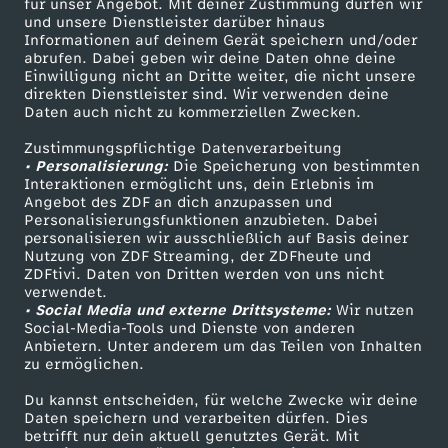
für unser Angebot. Mit deiner Zustimmung dürfen wir
Mehr ZDF
Service
und unsere Dienstleister darüber hinaus
Informationen auf deinem Gerät speichern und/oder
ZDF-Apps
ZDFmitreden
abrufen. Dabei geben wir deine Daten ohne deine
Einwilligung nicht an Dritte weiter, die nicht unsere
Smart TV
Kontakt zum ZDF
direkten Dienstleister sind. Wir verwenden deine
Daten auch nicht zu kommerziellen Zwecken.
ZDFtext
Tickets
Zustimmungspflichtige Datenverarbeitung
Livestreams
Zuschauerservice
• Personalisierung:
Die Speicherung von bestimmten
Sendungen A-Z
Hilfe
Interaktionen ermöglicht uns, dein Erlebnis im
Angebot des ZDF an dich anzupassen und
TV-Programm
Personalisierungsfunktionen anzubieten. Dabei
personalisieren wir ausschließlich auf Basis deiner
Nutzung von ZDF Streaming, der ZDFheute und
ZDFtivi. Daten von Dritten werden von uns nicht
Das ZDF
verwendet.
• Social Media und externe Drittsysteme:
Wir nutzen
ZDF Unternehmen
Social-Media-Tools und Dienste von anderen
Anbietern. Unter anderem um das Teilen von Inhalten
Karriere
zu ermöglichen.
Presseportal
Du kannst entscheiden, für welche Zwecke wir deine
ZDF goes Schule
Daten speichern und verarbeiten dürfen. Dies
betrifft nur dein aktuell genutztes Gerät. Mit
Werbefernsehen