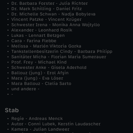
Dr. Barbara Forster - Julia Richter
Dr. Mark Schilling - Daniel Fritz
Dr. Michelle Schwan - Nadja Bobyleva
Vincent Patzke - Vincent Krüger
Schwester Irena - Monika Anna Wojtyllo
Alexander - Leonhard Rosik
Lukas - Lennart Betzgen
Cara - Farina Flebbe
Melissa - Marlén Viktoria Gorka
Tankstellenbesitzerin Cindy - Barbara Philipp
Sanitäter Micha - Florian Maria Sumerauer
Prof. Frey - Michael Kind
Schwester Anke - Gisela Aderhold
Ballouz (jung) - Erol Afşin
Mara (jung) - Eva Löser
Mara Ballouz - Clelia Sarto
und andere -
-
Stab
Regie - Andreas Menck
Autor - Conni Lubek, Kerstin Laudascher
Kamera - Julian Landweer