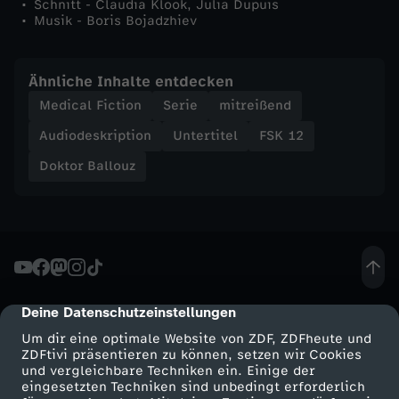
Schnitt - Claudia Klook, Julia Dupuis
Musik - Boris Bojadzhiev
Ähnliche Inhalte entdecken
Medical Fiction
Serie
mitreißend
Audiodeskription
Untertitel
FSK 12
Doktor Ballouz
Deine Datenschutzeinstellungen
cmp-dialog-description
Um dir eine optimale Website von ZDF, ZDFheute und
ZDFtivi präsentieren zu können, setzen wir Cookies
und vergleichbare Techniken ein. Einige der
eingesetzten Techniken sind unbedingt erforderlich