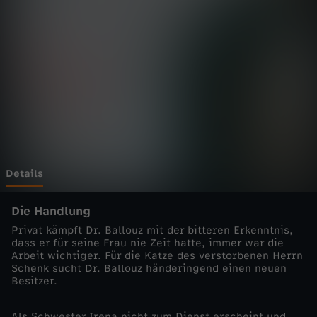
a
l
l
o
u
z
Details
-
Die Handlung
Privat kämpft Dr. Ballouz mit der bitteren Erkenntnis,
W
dass er für seine Frau nie Zeit hatte, immer war die
‎Arbeit wichtiger. Für die Katze des verstorbenen Herrn
Schenk sucht Dr. Ballouz händeringend einen neuen
o
‎Besitzer.
r
Als Schwester Irena nicht zum Dienst erscheint und