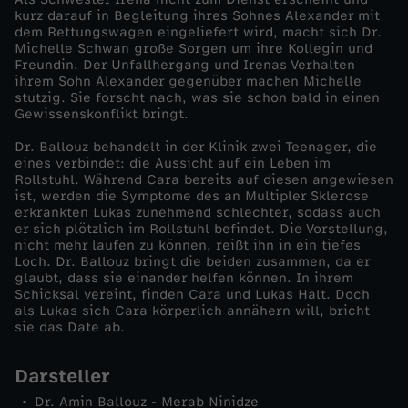
kurz darauf in Begleitung ihres Sohnes Alexander mit
k
dem Rettungswagen eingeliefert wird, macht sich Dr.
Michelle Schwan große Sorgen um ihre Kollegin und
Freundin. Der Unfallhergang und Irenas Verhalten
a
ihrem Sohn Alexander gegenüber machen Michelle
stutzig. Sie forscht nach, was sie schon bald in einen
Gewissenskonflikt bringt.
h
Dr. Ballouz behandelt in der Klinik zwei Teenager, die
o
eines verbindet: die Aussicht auf ein Leben im
Rollstuhl. Während Cara bereits auf diesen angewiesen
ist, werden die Symptome des an Multipler Sklerose
l
erkrankten Lukas zunehmend schlechter, sodass auch
er sich plötzlich im Rollstuhl befindet. Die Vorstellung,
nicht mehr laufen zu können, reißt ihn in ein tiefes
i
Loch. Dr. Ballouz bringt die beiden zusammen, da er
glaubt, dass sie einander helfen können. In ihrem
c
Schicksal vereint, finden Cara und Lukas Halt. Doch
als Lukas sich Cara körperlich annähern will, bricht
sie das Date ab.
Darsteller
Dr. Amin Ballouz - Merab Ninidze