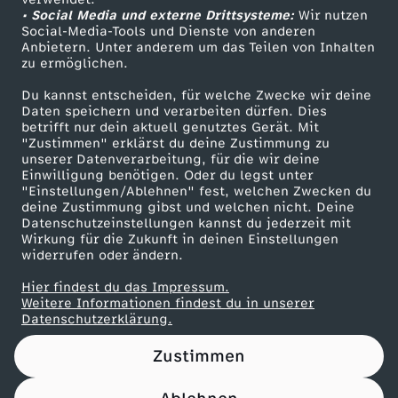
• Social Media und externe Drittsysteme:
o
Wir nutzen
ZDF Unternehmen
Social-Media-Tools und Dienste von anderen
Anbietern. Unter anderem um das Teilen von Inhalten
Karriere
p
zu ermöglichen.
Presseportal
Du kannst entscheiden, für welche Zwecke wir deine
p
ZDF goes Schule
Daten speichern und verarbeiten dürfen. Dies
betrifft nur dein aktuell genutztes Gerät. Mit
Werbefernsehen
"Zustimmen" erklärst du deine Zustimmung zu
e
unserer Datenverarbeitung, für die wir deine
Mainzelmännchen
Einwilligung benötigen. Oder du legst unter
l
"Einstellungen/Ablehnen" fest, welchen Zwecken du
deine Zustimmung gibst und welchen nicht. Deine
Datenschutzeinstellungen kannst du jederzeit mit
h
Wirkung für die Zukunft in deinen Einstellungen
widerrufen oder ändern.
a
Hier findest du das Impressum.
Partner
Weitere Informationen findest du in unserer
u
Datenschutzerklärung.
Zustimmen
s