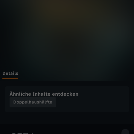
a
u
s
h
ä
l
Details
f
Ähnliche Inhalte entdecken
t
Doppelhaushälfte
e
-