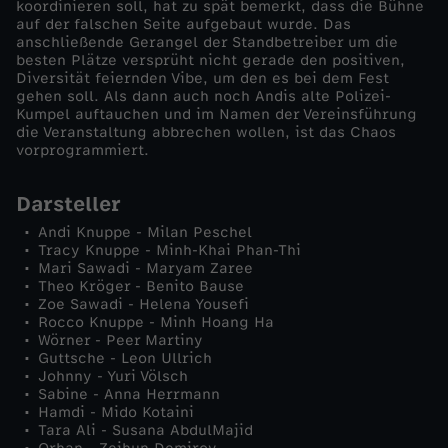
koordinieren soll, hat zu spät bemerkt, dass die Bühne
auf der falschen Seite aufgebaut wurde. Das
S
anschließende Gerangel der Standbetreiber um die
besten Plätze versprüht nicht gerade den positiven,
Diversität feiernden Vibe, um den es bei dem Fest
c
gehen soll. Als dann auch noch Andis alte Polizei-
Kumpel auftauchen und im Namen der Vereinsführung
h
die Veranstaltung abbrechen wollen, ist das Chaos
vorprogrammiert.
ö
Darsteller
n
Andi Knuppe - Milan Peschel
Tracy Knuppe - Minh-Khai Phan-Thi
Mari Sawadi - Maryam Zaree
e
Theo Kröger - Benito Bause
Zoe Sawadi - Helena Yousefi
B
Rocco Knuppe - Minh Hoang Ha
Wörner - Peer Martiny
Guttsche - Leon Ullrich
u
Johnny - Yuri Völsch
Sabine - Anna Herrmann
Hamdi - Mido Kotaini
n
Tara Ali - Susana AbdulMajid