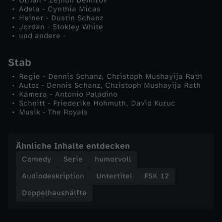
Orhan - Zejhun Demirov
t
Adela - Cynthia Micas
Heiner - Dustin Schanz
Jordan - Stokley White
e
und andere -
F
Stab
Regie - Dennis Schanz, Christoph Mushayija Rath
e
Autor - Dennis Schanz, Christoph Mushayija Rath
Kamera - Antonio Paladino
Schnitt - Friederike Hohmuth, David Kuruc
l
Musik - The Royals
d
Ähnliche Inhalte entdecken
e
Comedy
Serie
humorvoll
Audiodeskription
Untertitel
FSK 12
Doppelhaushälfte