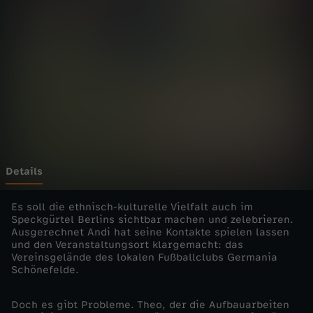
a
u
s
h
ä
l
Details
f
Es soll die ethnisch-kulturelle Vielfalt auch im
Speckgürtel Berlins sichtbar machen und zelebrieren.
Ausgerechnet Andi hat seine Kontakte spielen lassen
t
und den Veranstaltungsort klargemacht: das
Vereinsgelände des lokalen Fußballclubs Germania
e
Schönefelde.
-
Doch es gibt Probleme. Theo, der die Aufbauarbeiten