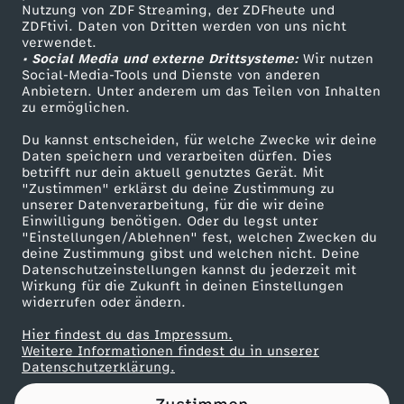
Nutzung von ZDF Streaming, der ZDFheute und
ZDFtivi. Daten von Dritten werden von uns nicht
Das ZDF
verwendet.
• Social Media und externe Drittsysteme:
Wir nutzen
ZDF Unternehmen
Social-Media-Tools und Dienste von anderen
Anbietern. Unter anderem um das Teilen von Inhalten
Karriere
zu ermöglichen.
Presseportal
Du kannst entscheiden, für welche Zwecke wir deine
ZDF goes Schule
Daten speichern und verarbeiten dürfen. Dies
betrifft nur dein aktuell genutztes Gerät. Mit
Werbefernsehen
"Zustimmen" erklärst du deine Zustimmung zu
unserer Datenverarbeitung, für die wir deine
Mainzelmännchen
Einwilligung benötigen. Oder du legst unter
"Einstellungen/Ablehnen" fest, welchen Zwecken du
deine Zustimmung gibst und welchen nicht. Deine
Datenschutzeinstellungen kannst du jederzeit mit
Wirkung für die Zukunft in deinen Einstellungen
widerrufen oder ändern.
Hier findest du das Impressum.
Partner
Weitere Informationen findest du in unserer
Datenschutzerklärung.