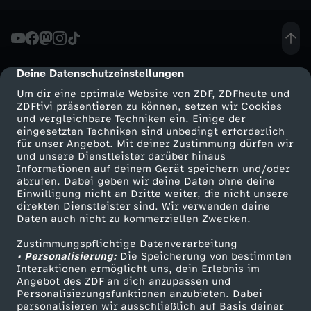
Deine Datenschutzeinstellungen
cmp-dialog-description
Um dir eine optimale Website von ZDF, ZDFheute und
ZDFtivi präsentieren zu können, setzen wir Cookies
und vergleichbare Techniken ein. Einige der
eingesetzten Techniken sind unbedingt erforderlich
für unser Angebot. Mit deiner Zustimmung dürfen wir
Mehr ZDF
Service
und unsere Dienstleister darüber hinaus
Informationen auf deinem Gerät speichern und/oder
ZDF-Apps
ZDFmitreden
abrufen. Dabei geben wir deine Daten ohne deine
Einwilligung nicht an Dritte weiter, die nicht unsere
Smart TV
Kontakt zum ZDF
direkten Dienstleister sind. Wir verwenden deine
Daten auch nicht zu kommerziellen Zwecken.
ZDFtext
Tickets
Zustimmungspflichtige Datenverarbeitung
Livestreams
Zuschauerservice
• Personalisierung:
Die Speicherung von bestimmten
Sendungen A-Z
Hilfe
Interaktionen ermöglicht uns, dein Erlebnis im
Angebot des ZDF an dich anzupassen und
TV-Programm
Personalisierungsfunktionen anzubieten. Dabei
personalisieren wir ausschließlich auf Basis deiner