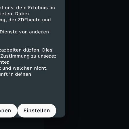
 uns, dein Erlebnis im
ieten. Dabei
ing, der ZDFheute und
 Dienste von anderen
arbeiten dürfen. Dies
e Zustimmung zu unserer
nter
 und welchen nicht.
nft in deinen
hnen
Einstellen