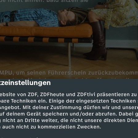
e nicht ahnen: Bald sitzen sie
r MPU, um seinen Führerschein zurückzubekomm
erordnet. Mari dagegen möchte offen über ihre
zeinstellungen
cription
nd der Sitzungen erkennen die zwei schnell ih
ebsite von ZDF, ZDFheute und ZDFtivi präsentieren zu
 sind nur die nervigen Nachbarn schuld.
are Techniken ein. Einige der eingesetzten Techniken
 Angebot. Mit deiner Zustimmung dürfen wir und unser
uf deinem Gerät speichern und/oder abrufen. Dabei 
 nicht an Dritte weiter, die nicht unsere direkten Dien
 auch nicht zu kommerziellen Zwecken.
- Milan Peschel