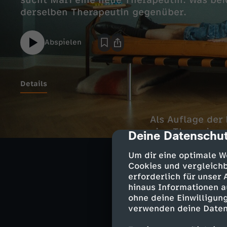
sucht Mari eine neue Therapeutin. Was beid
derselben Therapeutin gegenüber.
Abspielen
Details
Als Auflage de
eine Therapie v
Deine Datenschut
cmp-dialog-des
sprechen. Währe
Um dir eine optimale W
ihrer Situation
Cookies und vergleichb
erforderlich für unser
hinaus Informationen a
Darsteller
ohne deine Einwilligung
verwenden deine Daten
Andi Knuppe 