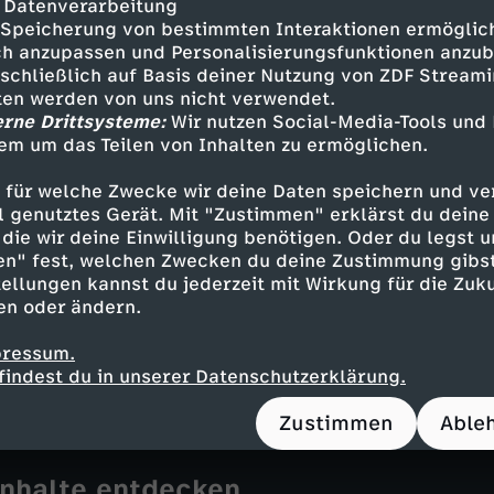
 Datenverarbeitung
- Maryam Zaree
Speicherung von bestimmten Interaktionen ermöglicht
- Alice Gruia
h anzupassen und Personalisierungsfunktionen anzub
d - Alissia Krupsky
sschließlich auf Basis deiner Nutzung von ZDF Stream
cent Fabricius
tten werden von uns nicht verwendet.
erne Drittsysteme:
Wir nutzen Social-Media-Tools und
em um das Teilen von Inhalten zu ermöglichen.
 für welche Zwecke wir deine Daten speichern und ver
ell genutztes Gerät. Mit "Zustimmen" erklärst du dein
die wir deine Einwilligung benötigen. Oder du legst u
en" fest, welchen Zwecken du deine Zustimmung gibst
is Schanz
ellungen kannst du jederzeit mit Wirkung für die Zuku
 Gruia, Joe Kienast, Dennis Schanz
en oder ändern.
brecht von Grünhagen
vid Kuruc
pressum.
Royals
findest du in unserer Datenschutzerklärung.
Zustimmen
Able
Inhalte entdecken