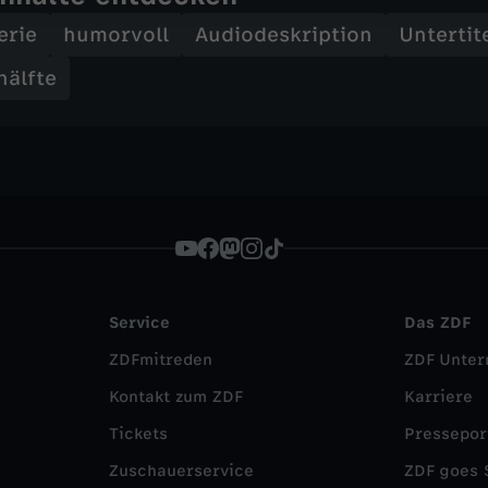
erie
humorvoll
Audiodeskription
Untertit
älfte
Service
Das ZDF
ZDFmitreden
ZDF Unte
Kontakt zum ZDF
Karriere
Tickets
Pressepor
Zuschauerservice
ZDF goes 