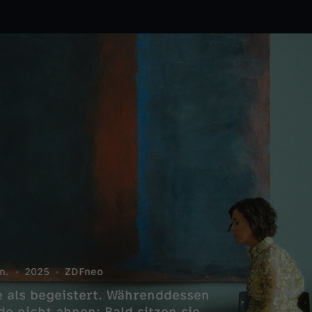
n.
2025
ZDFneo
e als begeistert. Währenddessen