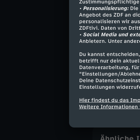
Zustimmungspflichtige
Mari Sawadi 
• Personalisierung:
Die 
Alex Täubner 
Angebot des ZDF an dic
Marie als Kin
personalisieren wir au
Tuncay - Vin
ZDFtivi. Daten von Dri
und andere -
• Social Media und ext
Anbietern. Unter ander
Du kannst entscheiden,
Stab
betrifft nur dein aktu
Datenverarbeitung, für 
"Einstellungen/Ablehn
Regie - Denn
Deine Datenschutzeinst
Autor - Alice
Einstellungen widerruf
Kamera - Al
Schnitt - Da
Hier findest du das Im
Musik - The 
Weitere Informationen 
Ähnliche 