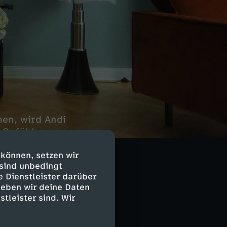
en, wird Andi
 Gefühle
r Problem: An
 können, setzen wir
 sind unbedingt
e Dienstleister darüber
geben wir deine Daten
stleister sind. Wir