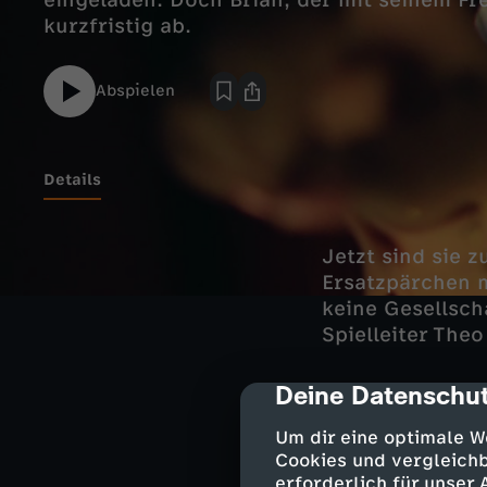
eingeladen. Doch Brian, der mit seinem F
kurzfristig ab.
Abspielen
Details
Jetzt sind sie z
Ersatzpärchen m
keine Gesellsch
Spielleiter Theo
Deine Datenschut
cmp-dialog-des
Darsteller
Um dir eine optimale W
Cookies und vergleichb
Andi Knuppe 
erforderlich für unser