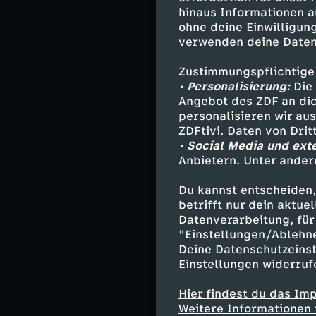
Tracy Knuppe
hinaus Informationen a
Mari Sawadi 
ohne deine Einwilligung
verwenden deine Daten
Theo Kröger 
Zoe Sawadi -
Zustimmungspflichtige
Rocco Knupp
• Personalisierung:
Die 
Frida Sawadi 
Angebot des ZDF an dic
Wörner - Pee
personalisieren wir au
Eckner - Ays
ZDFtivi. Daten von Dri
Keks - Dillan
• Social Media und ext
Anbietern. Unter ander
Gesa - Nina P
Martin - Joh
Du kannst entscheiden,
Oma Thuy - T
betrifft nur dein aktu
und andere -
Datenverarbeitung, für 
"Einstellungen/Ablehn
Deine Datenschutzeinst
Einstellungen widerruf
Stab
Hier findest du das Im
Regie - Flori
Weitere Informationen 