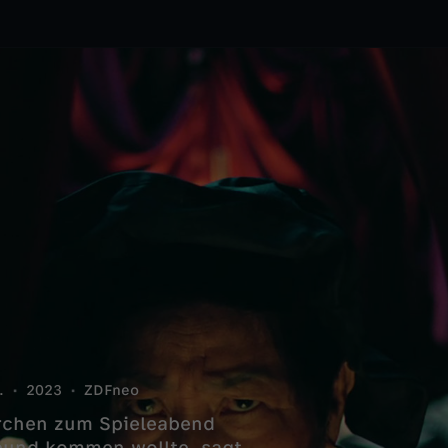
.
2023
ZDFneo
rchen zum Spieleabend