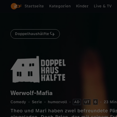
Startseite
Kategorien
Kinder
Live & TV
Doppelhaushälfte
Werwolf-Mafia
Comedy
Serie
humorvoll
AD
UT
6
23 Min
Theo und Mari haben zwei befreundete Pä