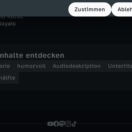
is Schanz, Christoph Mushayija Rath
un Yi
Zustimmen
Able
vid Kuruc
Royals
Inhalte entdecken
erie
humorvoll
Audiodeskription
Untertit
älfte