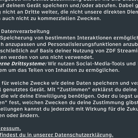
 - Minh-Khai Phan-Thi
uf deinem Gerät speichern und/oder abrufen. Dabei 
- Maryam Zaree
 nicht an Dritte weiter, die nicht unsere direkten Dien
 auch nicht zu kommerziellen Zwecken.
- Benito Bause
 Helena Yousefi
 Datenverarbeitung
e - Hoang Minh Ha
Speicherung von bestimmten Interaktionen ermöglicht
- Rio Disselhoff
h anzupassen und Personalisierungsfunktionen anzub
r Martiny
sschließlich auf Basis deiner Nutzung von ZDF Stream
ima Ergün
tten werden von uns nicht verwendet.
 White
erne Drittsysteme:
Wir nutzen Social-Media-Tools und
em um das Teilen von Inhalten zu ermöglichen.
roll
annes Allmayer
 für welche Zwecke wir deine Daten speichern und ver
uyet Linh Phung
ell genutztes Gerät. Mit "Zustimmen" erklärst du dein
die wir deine Einwilligung benötigen. Oder du legst u
en" fest, welchen Zwecken du deine Zustimmung gibst
ellungen kannst du jederzeit mit Wirkung für die Zuku
en oder ändern.
pressum.
an Dietrich
findest du in unserer Datenschutzerklärung.