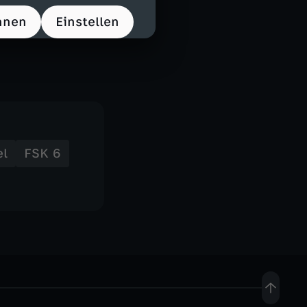
hnen
Einstellen
el
FSK 6