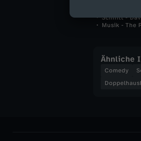
Autor - Denn
Kamera - Jie
Schnitt - Da
Musik - The 
Ähnliche 
Comedy
S
Doppelhaush