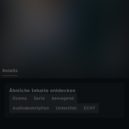
s
Wechseln zu: ZDFheute
m
i
t
d
e
Details
r
Ähnliche Inhalte entdecken
E
Drama
Serie
bewegend
Audiodeskription
Untertitel
ECHT
h
r