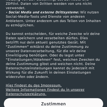
ZDFtivi. Daten von Dritten werden von uns nicht
Das ZDF
verwendet.
• Social Media und externe Drittsysteme:
Wir nutzen
ZDF Unternehmen
Social-Media-Tools und Dienste von anderen
Anbietern. Unter anderem um das Teilen von Inhalten
Karriere
zu ermöglichen.
Presseportal
Du kannst entscheiden, für welche Zwecke wir deine
ZDF goes Schule
Daten speichern und verarbeiten dürfen. Dies
betrifft nur dein aktuell genutztes Gerät. Mit
Werbefernsehen
"Zustimmen" erklärst du deine Zustimmung zu
unserer Datenverarbeitung, für die wir deine
Mainzelmännchen
Einwilligung benötigen. Oder du legst unter
"Einstellungen/Ablehnen" fest, welchen Zwecken du
deine Zustimmung gibst und welchen nicht. Deine
Datenschutzeinstellungen kannst du jederzeit mit
Wirkung für die Zukunft in deinen Einstellungen
widerrufen oder ändern.
Hier findest du das Impressum.
Partner
Weitere Informationen findest du in unserer
Datenschutzerklärung.
Zustimmen