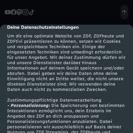
e
.
Deine Datenschutzeinstellungen
cmp-dialog-description
Um dir eine optimale Website von ZDF, ZDFheute und
.
ZDFtivi präsentieren zu können, setzen wir Cookies
und vergleichbare Techniken ein. Einige der
eingesetzten Techniken sind unbedingt erforderlich
.
für unser Angebot. Mit deiner Zustimmung dürfen wir
Mehr ZDF
Service
und unsere Dienstleister darüber hinaus
Informationen auf deinem Gerät speichern und/oder
ZDF-Apps
ZDFmitreden
abrufen. Dabei geben wir deine Daten ohne deine
Einwilligung nicht an Dritte weiter, die nicht unsere
Smart TV
Kontakt zum ZDF
direkten Dienstleister sind. Wir verwenden deine
Daten auch nicht zu kommerziellen Zwecken.
ZDFtext
Tickets
Zustimmungspflichtige Datenverarbeitung
Livestreams
Zuschauerservice
• Personalisierung:
Die Speicherung von bestimmten
Sendungen A-Z
Hilfe
Interaktionen ermöglicht uns, dein Erlebnis im
Angebot des ZDF an dich anzupassen und
TV-Programm
Personalisierungsfunktionen anzubieten. Dabei
personalisieren wir ausschließlich auf Basis deiner
Nutzung von ZDF Streaming, der ZDFheute und