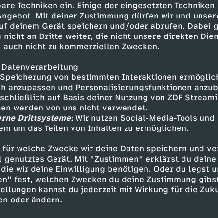
are Techniken ein. Einige der eingesetzten Techniken
 Angebot. Mit deiner Zustimmung dürfen wir und unser
uf deinem Gerät speichern und/oder abrufen. Dabei 
 nicht an Dritte weiter, die nicht unsere direkten Dien
 auch nicht zu kommerziellen Zwecken.
 Datenverarbeitung
Speicherung von bestimmten Interaktionen ermöglicht
h anzupassen und Personalisierungsfunktionen anzub
sschließlich auf Basis deiner Nutzung von ZDF Stream
tten werden von uns nicht verwendet.
erne Drittsysteme:
Wir nutzen Social-Media-Tools und
Inhalte entdecken
em um das Teilen von Inhalten zu ermöglichen.
ie
abenteuerlich
Audiodeskription
Untert
 für welche Zwecke wir deine Daten speichern und ver
ell genutztes Gerät. Mit "Zustimmen" erklärst du dein
s
die wir deine Einwilligung benötigen. Oder du legst u
en" fest, welchen Zwecken du deine Zustimmung gibst
ellungen kannst du jederzeit mit Wirkung für die Zuku
en oder ändern.