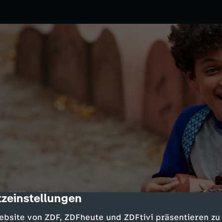
2025
ZDFtivi
zeinstellungen
cription
 Dass Tom auf Châu steht, ist
ebsite von ZDF, ZDFheute und ZDFtivi präsentieren zu