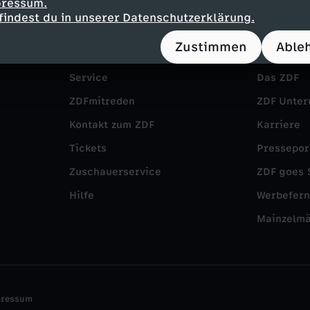
pressum.
findest du in unserer Datenschutzerklärung.
Zustimmen
Able
Service
Das ZDF
ZDFmitreden
ZDF Unte
Kontakt zum ZDF
Karriere
Tickets
Pressepor
Zuschauerservice
ZDF goes 
Hilfe
Werbefer
Mainzelm
pressum