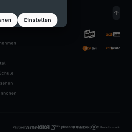
hnen
Einstellen
rnehmen
tal
Schule
nsehen
ännchen
Partner