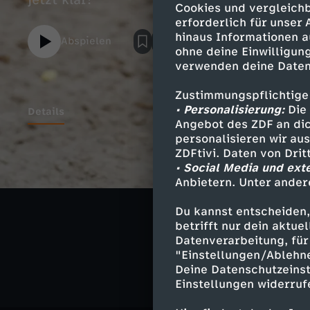
jetzt klar!
Cookies und vergleichb
erforderlich für unser
hinaus Informationen a
Abspielen
ohne deine Einwilligung
verwenden deine Daten
Zustimmungspflichtige
• Personalisierung:
Die 
Details
Angebot des ZDF an dic
personalisieren wir au
ZDFtivi. Daten von Dri
• Social Media und ext
Ähnliche 
Anbietern. Unter ander
Drama
Ser
Du kannst entscheiden,
betrifft nur dein aktu
ECHT friend
Datenverarbeitung, für 
"Einstellungen/Ablehn
Deine Datenschutzeinst
Einstellungen widerruf