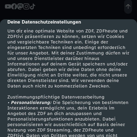
Deine Datenschutzeinstellungen
cmp-dialog-description
Um dir eine optimale Website von ZDF, ZDFheute und
ZDFtivi präsentieren zu können, setzen wir Cookies
und vergleichbare Techniken ein. Einige der
eingesetzten Techniken sind unbedingt erforderlich
für unser Angebot. Mit deiner Zustimmung dürfen wir
Mehr ZDF
Service
und unsere Dienstleister darüber hinaus
Informationen auf deinem Gerät speichern und/oder
ZDF-Apps
ZDFmitreden
abrufen. Dabei geben wir deine Daten ohne deine
Einwilligung nicht an Dritte weiter, die nicht unsere
Smart TV
Kontakt zum ZDF
direkten Dienstleister sind. Wir verwenden deine
Daten auch nicht zu kommerziellen Zwecken.
ZDFtext
Tickets
Zustimmungspflichtige Datenverarbeitung
Livestreams
Zuschauerservice
• Personalisierung:
Die Speicherung von bestimmten
Sendungen A-Z
Hilfe
Interaktionen ermöglicht uns, dein Erlebnis im
Angebot des ZDF an dich anzupassen und
TV-Programm
Personalisierungsfunktionen anzubieten. Dabei
personalisieren wir ausschließlich auf Basis deiner
Nutzung von ZDF Streaming, der ZDFheute und
ZDFtivi. Daten von Dritten werden von uns nicht