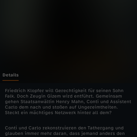
f
ü
r
C
o
n
Details
t
Friedrich Klopfer will Gerechtigkeit für seinen Sohn
Falk. Doch Zeugin Gizem wird entführt. Gemeinsam
gehen Staatsanwältin Henry Mahn, Conti und Assistent
i
Carlo dem nach und stoßen auf Ungereimtheiten.
Steckt ein mächtiges Netzwerk hinter all dem?
-
Conti und Carlo rekonstruieren den Tathergang und
D
glauben immer mehr daran, dass jemand anders den