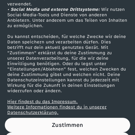
Das ZDF
verwendet.
• Social Media und externe Drittsysteme:
Wir nutzen
ZDF Unternehmen
Social-Media-Tools und Dienste von anderen
Anbietern. Unter anderem um das Teilen von Inhalten
Karriere
zu ermöglichen.
Presseportal
Du kannst entscheiden, für welche Zwecke wir deine
ZDF goes Schule
Daten speichern und verarbeiten dürfen. Dies
betrifft nur dein aktuell genutztes Gerät. Mit
Werbefernsehen
"Zustimmen" erklärst du deine Zustimmung zu
unserer Datenverarbeitung, für die wir deine
Mainzelmännchen
Einwilligung benötigen. Oder du legst unter
"Einstellungen/Ablehnen" fest, welchen Zwecken du
deine Zustimmung gibst und welchen nicht. Deine
Datenschutzeinstellungen kannst du jederzeit mit
Wirkung für die Zukunft in deinen Einstellungen
widerrufen oder ändern.
Hier findest du das Impressum.
Partner
Weitere Informationen findest du in unserer
Datenschutzerklärung.
Zustimmen