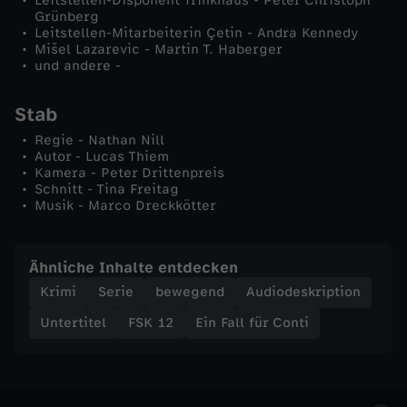
Leitstellen-Disponent Trinkhaus - Peter Christoph
n
Grünberg
Leitstellen-Mitarbeiterin Çetin - Andra Kennedy
Mišel Lazarevic - Martin T. Haberger
e
und andere -
S
Stab
Regie - Nathan Nill
o
Autor - Lucas Thiem
Kamera - Peter Drittenpreis
Schnitt - Tina Freitag
h
Musik - Marco Dreckkötter
n
Ähnliche Inhalte entdecken
Krimi
Serie
bewegend
Audiodeskription
Untertitel
FSK 12
Ein Fall für Conti