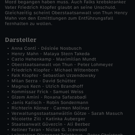
Mord begangen haben muss. Auch Falks krebskranker
Vater Friedrich Klopfer glaubt an seine Unschuld.
e
Gleichzeitig scheint Oberstaatsanwalt von Thun Henry
Mahn von den Ermittlungen zum Entführungsfall
fernhalten zu wollen.
r
Darsteller
v
Anna Conti - Désirée Nosbusch
e
Henry Mahn - Malaya Stern Takeda
Carlo Hehenkamp - Maximilian Mundt
Oberstaatsanwalt von Thun - Peter Lohmeyer
r
Friedrich Klopfer - Michael Wittenborn
Falk Klopfer - Sebastian Urzendowsky
Milan Serra - David Schütter
l
Magnus Kern - Ulrich Brandhoff
Kommissar Frick - Samuel Weiss
o
Gizem Amini - Roxana Safarabadi
Janis Kalisch - Robin Sondermann
Richterin Körner - Carmen Molinar
r
Verwaltungsstaatsanwältin Götze - Sarah Masuch
Nicolette Zill - Katinka Auberger
Staatsanwalt Güvercin - Ali Berber
e
Kellner Taran - Niclas G. Icewood