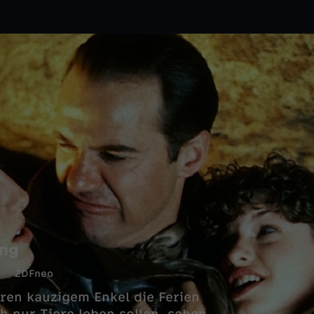
ung
ZDFneo
ren kauzigem Enkel die Ferien