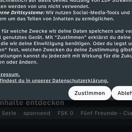
sschließlich auf Basis deiner Nutzung von ZDF Stream
 Petela
tten werden von uns nicht verwendet.
mima Rooper
erne Drittsysteme:
Wir nutzen Social-Media-Tools und
ristopher Good
em um das Teilen von Inhalten zu ermöglichen.
ry Waterhouse
 für welche Zwecke wir deine Daten speichern und ver
er Hund -
ell genutztes Gerät. Mit "Zustimmen" erklärst du dein
die wir deine Einwilligung benötigen. Oder du legst u
en" fest, welchen Zwecken du deine Zustimmung gibst
ellungen kannst du jederzeit mit Wirkung für die Zuku
en oder ändern.
Lenadro
pressum.
findest du in unserer Datenschutzerklärung.
Zustimmen
Able
Inhalte entdecken
Serie
spannend
FSK 0
Fünf Freunde - Cla