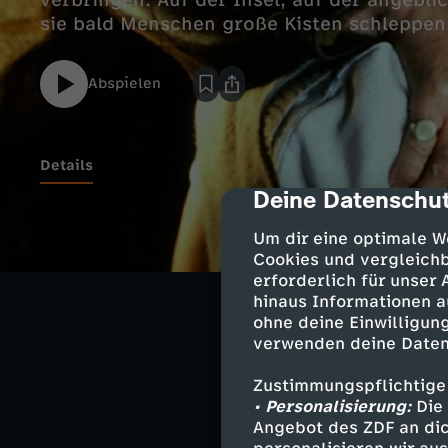
verbringen. Auf der Insel, auf der angebli
sie bald Menschen große Kisten schleppen
Abspielen
Details
Deine Datenschut
cmp-dialog-des
Verborgen im Wa
Um dir eine optimale W
Kunstgegenstände
Cookies und vergleichb
erforderlich für unser
verschwunden.
hinaus Informationen a
ohne deine Einwilligung
verwenden deine Daten
Darsteller
Zustimmungspflichtige
• Personalisierung:
Die 
Julian - Mar
Angebot des ZDF an dic
Dick - Paul C