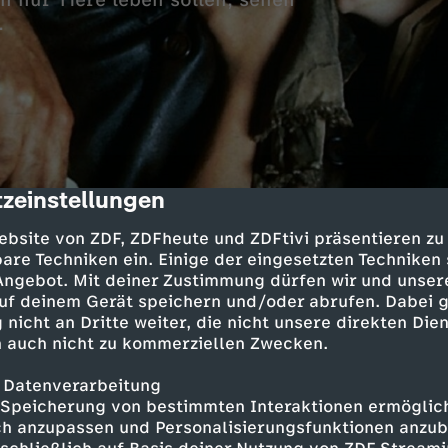
ch nur Tiere leben sollen, sehen
.
zeinstellungen
cription
ld entdecken sie schließlich Statuen und ande
ebsite von ZDF, ZDFheute und ZDFtivi präsentieren zu
. Als sie die Insel verlassen wollen, ist ihr B
are Techniken ein. Einige der eingesetzten Techniken
 Angebot. Mit deiner Zustimmung dürfen wir und unser
uf deinem Gerät speichern und/oder abrufen. Dabei 
 nicht an Dritte weiter, die nicht unsere direkten Dien
 auch nicht zu kommerziellen Zwecken.
 Datenverarbeitung
Speicherung von bestimmten Interaktionen ermöglicht
co Williamson
h anzupassen und Personalisierungsfunktionen anzub
hild