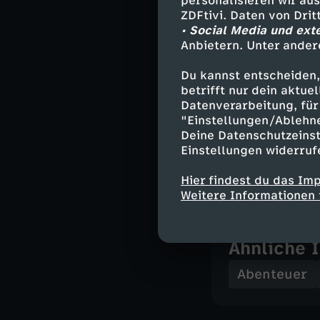
personalisieren wir au
Anne - Laura
ZDFtivi. Daten von Dri
George - Je
• Social Media und ext
Quentin - Ch
Anbietern. Unter ander
Frances - Ma
Du kannst entscheiden,
und Timmy, d
betrifft nur dein aktu
Datenverarbeitung, für 
"Einstellungen/Ablehn
Stab
Deine Datenschutzeinst
Einstellungen widerruf
Regie - Tim 
Hier findest du das Im
Weitere Informationen 
Ähnliche 
Abenteuer