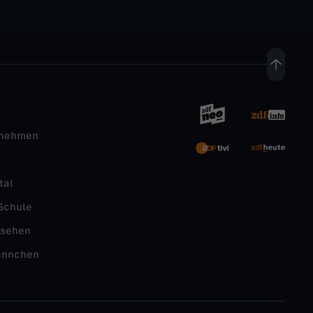
rnehmen
tal
Schule
nsehen
ännchen