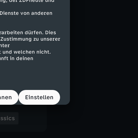
ing, der ZDFheute und
 Dienste von anderen
arbeiten dürfen. Dies
e Zustimmung zu unserer
nter
 und welchen nicht.
nft in deinen
hnen
Einstellen
ssics