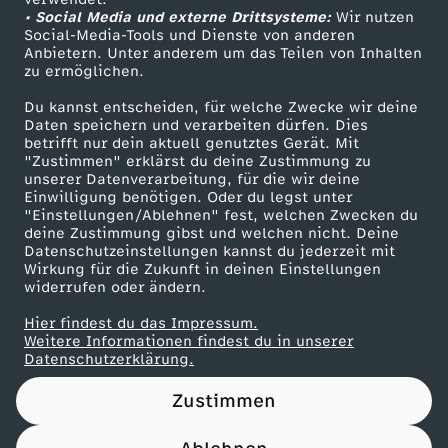
• Social Media und externe Drittsysteme:
U
Wir nutzen
ZDF Unternehmen
Social-Media-Tools und Dienste von anderen
Anbietern. Unter anderem um das Teilen von Inhalten
Karriere
C
zu ermöglichen.
Presseportal
Du kannst entscheiden, für welche Zwecke wir deine
K
ZDF goes Schule
Daten speichern und verarbeiten dürfen. Dies
betrifft nur dein aktuell genutztes Gerät. Mit
Werbefernsehen
"Zustimmen" erklärst du deine Zustimmung zu
-
unserer Datenverarbeitung, für die wir deine
Mainzelmännchen
Einwilligung benötigen. Oder du legst unter
9
"Einstellungen/Ablehnen" fest, welchen Zwecken du
deine Zustimmung gibst und welchen nicht. Deine
Datenschutzeinstellungen kannst du jederzeit mit
2
Wirkung für die Zukunft in deinen Einstellungen
widerrufen oder ändern.
Hier findest du das Impressum.
Partner
Weitere Informationen findest du in unserer
Datenschutzerklärung.
Zustimmen