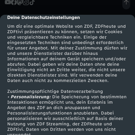
t
Deine Datenschutzeinstellungen
cmp-dialog-description
h
Um dir eine optimale Website von ZDF, ZDFheute und
ZDFtivi präsentieren zu können, setzen wir Cookies
und vergleichbare Techniken ein. Einige der
i
eingesetzten Techniken sind unbedingt erforderlich
für unser Angebot. Mit deiner Zustimmung dürfen wir
Mehr ZDF
Service
und unsere Dienstleister darüber hinaus
e
Informationen auf deinem Gerät speichern und/oder
ZDF-Apps
ZDFmitreden
abrufen. Dabei geben wir deine Daten ohne deine
r
Einwilligung nicht an Dritte weiter, die nicht unsere
Smart TV
Kontakt zum ZDF
direkten Dienstleister sind. Wir verwenden deine
Daten auch nicht zu kommerziellen Zwecken.
ZDFtext
Tickets
…
Zustimmungspflichtige Datenverarbeitung
Livestreams
Zuschauerservice
• Personalisierung:
-
Die Speicherung von bestimmten
Sendungen A-Z
Hilfe
Interaktionen ermöglicht uns, dein Erlebnis im
Angebot des ZDF an dich anzupassen und
TV-Programm
D
Personalisierungsfunktionen anzubieten. Dabei
personalisieren wir ausschließlich auf Basis deiner
Nutzung von ZDF Streaming, der ZDFheute und
R
ZDFtivi. Daten von Dritten werden von uns nicht
Das ZDF
verwendet.