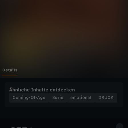
l
e
x
a
n
d
Details
e
Ähnliche Inhalte entdecken
r
Coming-Of-Age
Serie
emotional
DRUCK
i
s