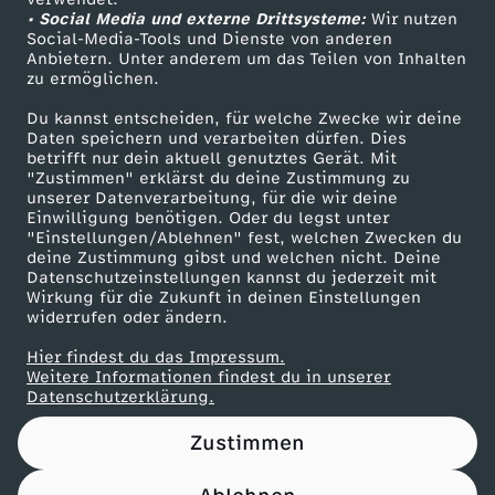
• Social Media und externe Drittsysteme:
R
Wir nutzen
ZDF Unternehmen
Social-Media-Tools und Dienste von anderen
Anbietern. Unter anderem um das Teilen von Inhalten
Karriere
U
zu ermöglichen.
Presseportal
Du kannst entscheiden, für welche Zwecke wir deine
C
ZDF goes Schule
Daten speichern und verarbeiten dürfen. Dies
betrifft nur dein aktuell genutztes Gerät. Mit
Werbefernsehen
"Zustimmen" erklärst du deine Zustimmung zu
K
unserer Datenverarbeitung, für die wir deine
Mainzelmännchen
Einwilligung benötigen. Oder du legst unter
-
"Einstellungen/Ablehnen" fest, welchen Zwecken du
deine Zustimmung gibst und welchen nicht. Deine
Datenschutzeinstellungen kannst du jederzeit mit
1
Wirkung für die Zukunft in deinen Einstellungen
widerrufen oder ändern.
1
Hier findest du das Impressum.
Partner
Weitere Informationen findest du in unserer
Datenschutzerklärung.
Zustimmen