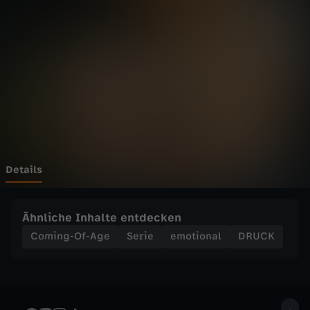
r
e
w
l
o
v
Details
e
Ähnliche Inhalte entdecken
i
Coming-Of-Age
Serie
emotional
DRUCK
s
t