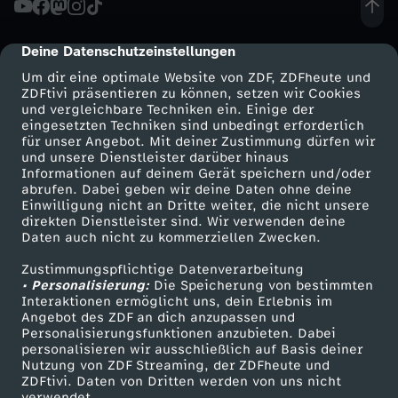
r
Deine Datenschutzeinstellungen
cmp-dialog-description
u
Um dir eine optimale Website von ZDF, ZDFheute und
ZDFtivi präsentieren zu können, setzen wir Cookies
und vergleichbare Techniken ein. Einige der
e
eingesetzten Techniken sind unbedingt erforderlich
für unser Angebot. Mit deiner Zustimmung dürfen wir
Mehr ZDF
Service
und unsere Dienstleister darüber hinaus
l
Informationen auf deinem Gerät speichern und/oder
ZDF-Apps
ZDFmitreden
abrufen. Dabei geben wir deine Daten ohne deine
o
Einwilligung nicht an Dritte weiter, die nicht unsere
Smart TV
Kontakt zum ZDF
direkten Dienstleister sind. Wir verwenden deine
Daten auch nicht zu kommerziellen Zwecken.
ZDFtext
Tickets
v
Zustimmungspflichtige Datenverarbeitung
Livestreams
Zuschauerservice
• Personalisierung:
e
Die Speicherung von bestimmten
Sendungen A-Z
Hilfe
Interaktionen ermöglicht uns, dein Erlebnis im
Angebot des ZDF an dich anzupassen und
TV-Programm
-
Personalisierungsfunktionen anzubieten. Dabei
personalisieren wir ausschließlich auf Basis deiner
Nutzung von ZDF Streaming, der ZDFheute und
D
ZDFtivi. Daten von Dritten werden von uns nicht
Das ZDF
verwendet.