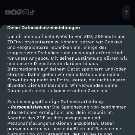
Deine Datenschutzeinstellungen
cmp-dialog-description
Um dir eine optimale Website von ZDF, ZDFheute und
ZDFtivi präsentieren zu können, setzen wir Cookies
und vergleichbare Techniken ein. Einige der
eingesetzten Techniken sind unbedingt erforderlich
für unser Angebot. Mit deiner Zustimmung dürfen wir
Mehr ZDF
Service
und unsere Dienstleister darüber hinaus
Informationen auf deinem Gerät speichern und/oder
ZDF-Apps
ZDFmitreden
abrufen. Dabei geben wir deine Daten ohne deine
Einwilligung nicht an Dritte weiter, die nicht unsere
Smart TV
Kontakt zum ZDF
direkten Dienstleister sind. Wir verwenden deine
Daten auch nicht zu kommerziellen Zwecken.
ZDFtext
Tickets
Zustimmungspflichtige Datenverarbeitung
Livestreams
Zuschauerservice
• Personalisierung:
Die Speicherung von bestimmten
Sendungen A-Z
Hilfe
Interaktionen ermöglicht uns, dein Erlebnis im
Angebot des ZDF an dich anzupassen und
TV-Programm
Personalisierungsfunktionen anzubieten. Dabei
personalisieren wir ausschließlich auf Basis deiner
Nutzung von ZDF Streaming, der ZDFheute und