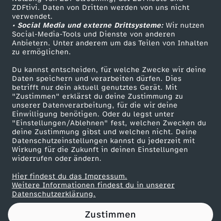
ZDFtivi. Daten von Dritten werden von uns nicht
Das ZDF
verwendet.
• Social Media und externe Drittsysteme:
Wir nutzen
ZDF Unternehmen
Social-Media-Tools und Dienste von anderen
Anbietern. Unter anderem um das Teilen von Inhalten
Karriere
zu ermöglichen.
Presseportal
Du kannst entscheiden, für welche Zwecke wir deine
ZDF goes Schule
Daten speichern und verarbeiten dürfen. Dies
betrifft nur dein aktuell genutztes Gerät. Mit
Werbefernsehen
"Zustimmen" erklärst du deine Zustimmung zu
unserer Datenverarbeitung, für die wir deine
Mainzelmännchen
Einwilligung benötigen. Oder du legst unter
"Einstellungen/Ablehnen" fest, welchen Zwecken du
deine Zustimmung gibst und welchen nicht. Deine
Datenschutzeinstellungen kannst du jederzeit mit
Wirkung für die Zukunft in deinen Einstellungen
widerrufen oder ändern.
Hier findest du das Impressum.
Partner
Weitere Informationen findest du in unserer
Datenschutzerklärung.
Zustimmen