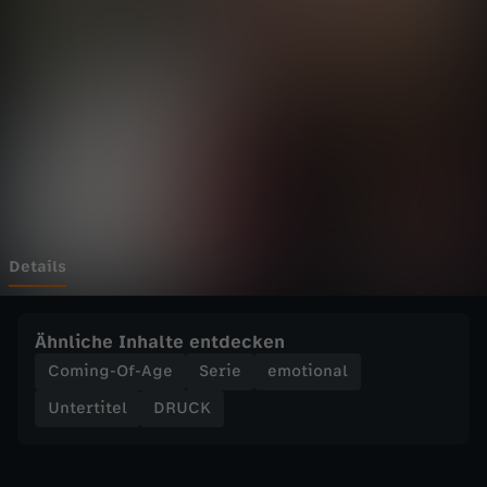
u
b
i
s
t
f
Details
a
Ähnliche Inhalte entdecken
k
Coming-Of-Age
Serie
emotional
Untertitel
DRUCK
e