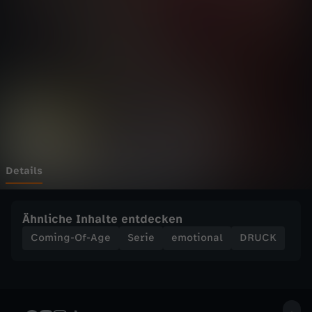
a
u
a
b
!
-
Details
D
Ähnliche Inhalte entdecken
R
Coming-Of-Age
Serie
emotional
DRUCK
U
C