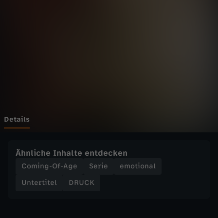
o
v
e
i
s
P
Details
a
Ähnliche Inhalte entdecken
i
Coming-Of-Age
Serie
emotional
Untertitel
DRUCK
n