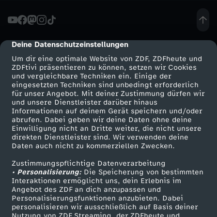
Deine Datenschutzeinstellungen
cmp-dialog-description
Um dir eine optimale Website von ZDF, ZDFheute und
ZDFtivi präsentieren zu können, setzen wir Cookies
und vergleichbare Techniken ein. Einige der
eingesetzten Techniken sind unbedingt erforderlich
für unser Angebot. Mit deiner Zustimmung dürfen wir
Mehr ZDF
Service
und unsere Dienstleister darüber hinaus
Informationen auf deinem Gerät speichern und/oder
ZDF-Apps
ZDFmitreden
abrufen. Dabei geben wir deine Daten ohne deine
Einwilligung nicht an Dritte weiter, die nicht unsere
Smart TV
Kontakt zum ZDF
direkten Dienstleister sind. Wir verwenden deine
Daten auch nicht zu kommerziellen Zwecken.
ZDFtext
Tickets
Zustimmungspflichtige Datenverarbeitung
Livestreams
Zuschauerservice
• Personalisierung:
Die Speicherung von bestimmten
Sendungen A-Z
Hilfe
Interaktionen ermöglicht uns, dein Erlebnis im
Angebot des ZDF an dich anzupassen und
TV-Programm
Personalisierungsfunktionen anzubieten. Dabei
personalisieren wir ausschließlich auf Basis deiner
Nutzung von ZDF Streaming, der ZDFheute und