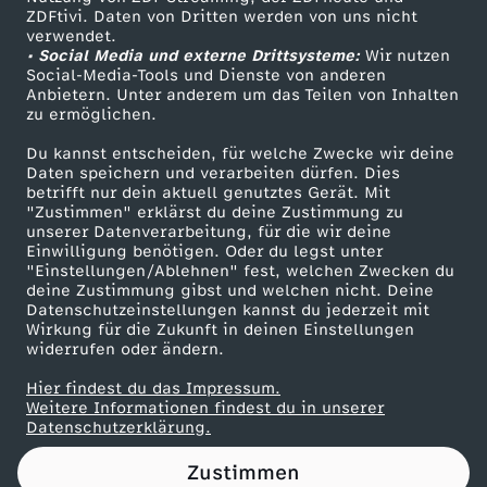
ZDFtivi. Daten von Dritten werden von uns nicht
Das ZDF
verwendet.
• Social Media und externe Drittsysteme:
Wir nutzen
ZDF Unternehmen
Social-Media-Tools und Dienste von anderen
Anbietern. Unter anderem um das Teilen von Inhalten
Karriere
zu ermöglichen.
Presseportal
Du kannst entscheiden, für welche Zwecke wir deine
ZDF goes Schule
Daten speichern und verarbeiten dürfen. Dies
betrifft nur dein aktuell genutztes Gerät. Mit
Werbefernsehen
"Zustimmen" erklärst du deine Zustimmung zu
unserer Datenverarbeitung, für die wir deine
Mainzelmännchen
Einwilligung benötigen. Oder du legst unter
"Einstellungen/Ablehnen" fest, welchen Zwecken du
deine Zustimmung gibst und welchen nicht. Deine
Datenschutzeinstellungen kannst du jederzeit mit
Wirkung für die Zukunft in deinen Einstellungen
widerrufen oder ändern.
Hier findest du das Impressum.
Partner
Weitere Informationen findest du in unserer
Datenschutzerklärung.
Zustimmen