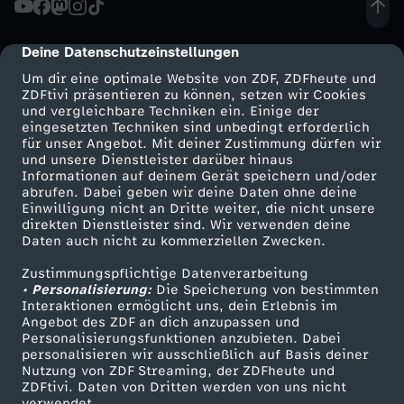
e
Deine Datenschutzeinstellungen
cmp-dialog-description
d
Um dir eine optimale Website von ZDF, ZDFheute und
ZDFtivi präsentieren zu können, setzen wir Cookies
und vergleichbare Techniken ein. Einige der
e
eingesetzten Techniken sind unbedingt erforderlich
für unser Angebot. Mit deiner Zustimmung dürfen wir
Mehr ZDF
Service
und unsere Dienstleister darüber hinaus
N
Informationen auf deinem Gerät speichern und/oder
ZDF-Apps
ZDFmitreden
abrufen. Dabei geben wir deine Daten ohne deine
a
Einwilligung nicht an Dritte weiter, die nicht unsere
Smart TV
Kontakt zum ZDF
direkten Dienstleister sind. Wir verwenden deine
Daten auch nicht zu kommerziellen Zwecken.
ZDFtext
Tickets
c
Zustimmungspflichtige Datenverarbeitung
Livestreams
Zuschauerservice
• Personalisierung:
h
Die Speicherung von bestimmten
Sendungen A-Z
Hilfe
Interaktionen ermöglicht uns, dein Erlebnis im
Angebot des ZDF an dich anzupassen und
TV-Programm
t
Personalisierungsfunktionen anzubieten. Dabei
personalisieren wir ausschließlich auf Basis deiner
Nutzung von ZDF Streaming, der ZDFheute und
b
ZDFtivi. Daten von Dritten werden von uns nicht
Das ZDF
verwendet.