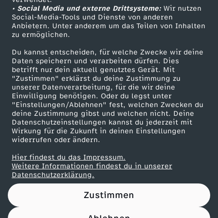
• Social Media und externe Drittsysteme:
e
Wir nutzen
ZDF Unternehmen
Social-Media-Tools und Dienste von anderen
Anbietern. Unter anderem um das Teilen von Inhalten
Karriere
i
zu ermöglichen.
Presseportal
Du kannst entscheiden, für welche Zwecke wir deine
i
ZDF goes Schule
Daten speichern und verarbeiten dürfen. Dies
betrifft nur dein aktuell genutztes Gerät. Mit
Werbefernsehen
"Zustimmen" erklärst du deine Zustimmung zu
h
unserer Datenverarbeitung, für die wir deine
Mainzelmännchen
Einwilligung benötigen. Oder du legst unter
m
"Einstellungen/Ablehnen" fest, welchen Zwecken du
deine Zustimmung gibst und welchen nicht. Deine
Datenschutzeinstellungen kannst du jederzeit mit
-
Wirkung für die Zukunft in deinen Einstellungen
widerrufen oder ändern.
D
Hier findest du das Impressum.
Partner
Weitere Informationen findest du in unserer
R
Datenschutzerklärung.
Zustimmen
U