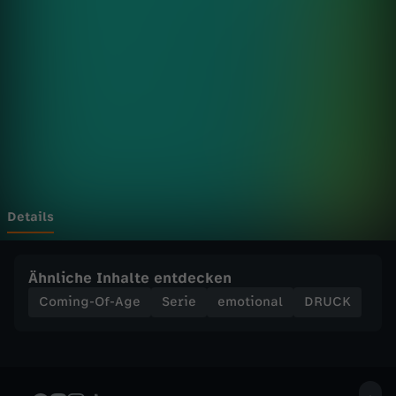
i
e
s
c
h
l
Details
ä
Ähnliche Inhalte entdecken
f
Coming-Of-Age
Serie
emotional
DRUCK
t
j