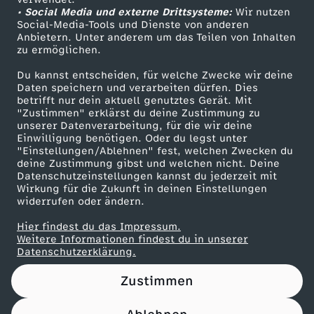
• Social Media und externe Drittsysteme:
C
Wir nutzen
ZDF Unternehmen
Social-Media-Tools und Dienste von anderen
Anbietern. Unter anderem um das Teilen von Inhalten
Karriere
l
zu ermöglichen.
Presseportal
Du kannst entscheiden, für welche Zwecke wir deine
i
ZDF goes Schule
Daten speichern und verarbeiten dürfen. Dies
betrifft nur dein aktuell genutztes Gerät. Mit
Werbefernsehen
"Zustimmen" erklärst du deine Zustimmung zu
p
unserer Datenverarbeitung, für die wir deine
Mainzelmännchen
Einwilligung benötigen. Oder du legst unter
1
"Einstellungen/Ablehnen" fest, welchen Zwecken du
deine Zustimmung gibst und welchen nicht. Deine
Datenschutzeinstellungen kannst du jederzeit mit
8
Wirkung für die Zukunft in deinen Einstellungen
widerrufen oder ändern.
7
Hier findest du das Impressum.
Partner
Weitere Informationen findest du in unserer
Datenschutzerklärung.
Zustimmen