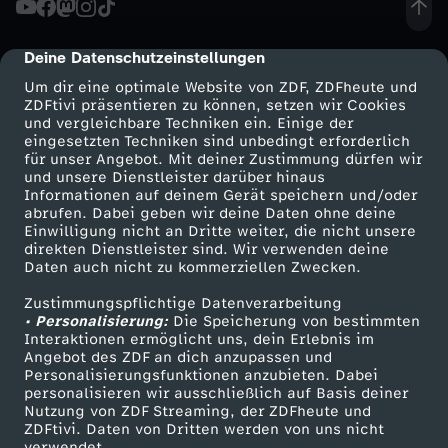
v
Deine Datenschutzeinstellungen
cmp-dialog-description
a
Um dir eine optimale Website von ZDF, ZDFheute und
ZDFtivi präsentieren zu können, setzen wir Cookies
und vergleichbare Techniken ein. Einige der
-
eingesetzten Techniken sind unbedingt erforderlich
für unser Angebot. Mit deiner Zustimmung dürfen wir
Mehr ZDF
Service
und unsere Dienstleister darüber hinaus
D
Informationen auf deinem Gerät speichern und/oder
ZDF-Apps
ZDFmitreden
abrufen. Dabei geben wir deine Daten ohne deine
R
Einwilligung nicht an Dritte weiter, die nicht unsere
Smart TV
Kontakt zum ZDF
direkten Dienstleister sind. Wir verwenden deine
Daten auch nicht zu kommerziellen Zwecken.
ZDFtext
Tickets
U
Zustimmungspflichtige Datenverarbeitung
Livestreams
Zuschauerservice
• Personalisierung:
C
Die Speicherung von bestimmten
Sendungen A-Z
Hilfe
Interaktionen ermöglicht uns, dein Erlebnis im
Angebot des ZDF an dich anzupassen und
TV-Programm
K
Personalisierungsfunktionen anzubieten. Dabei
personalisieren wir ausschließlich auf Basis deiner
Nutzung von ZDF Streaming, der ZDFheute und
-
ZDFtivi. Daten von Dritten werden von uns nicht
Das ZDF
verwendet.