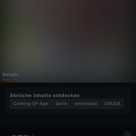
ü
ß
w
i
e
B
Details
a
Ähnliche Inhalte entdecken
k
Coming-Of-Age
Serie
emotional
DRUCK
l
a