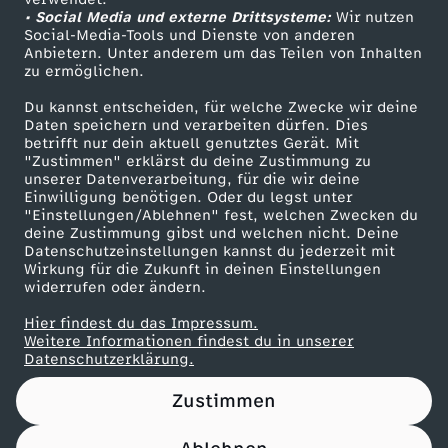
• Social Media und externe Drittsysteme:
k
Wir nutzen
ZDF Unternehmen
Social-Media-Tools und Dienste von anderen
Anbietern. Unter anderem um das Teilen von Inhalten
Karriere
t
zu ermöglichen.
Presseportal
Du kannst entscheiden, für welche Zwecke wir deine
-
ZDF goes Schule
Daten speichern und verarbeiten dürfen. Dies
betrifft nur dein aktuell genutztes Gerät. Mit
Werbefernsehen
"Zustimmen" erklärst du deine Zustimmung zu
D
unserer Datenverarbeitung, für die wir deine
Mainzelmännchen
Einwilligung benötigen. Oder du legst unter
R
"Einstellungen/Ablehnen" fest, welchen Zwecken du
deine Zustimmung gibst und welchen nicht. Deine
Datenschutzeinstellungen kannst du jederzeit mit
U
Wirkung für die Zukunft in deinen Einstellungen
widerrufen oder ändern.
C
Hier findest du das Impressum.
Partner
Weitere Informationen findest du in unserer
K
Datenschutzerklärung.
Zustimmen
-