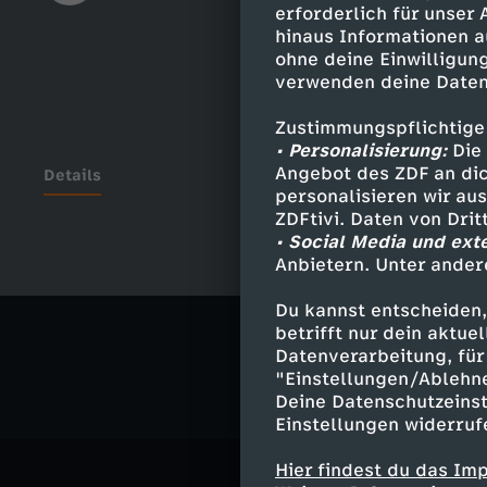
erforderlich für unser
hinaus Informationen a
ohne deine Einwilligung
verwenden deine Daten
Zustimmungspflichtige
• Personalisierung:
Die 
Angebot des ZDF an dic
Details
personalisieren wir au
ZDFtivi. Daten von Dri
• Social Media und ext
Anbietern. Unter ander
Ähnliche 
Du kannst entscheiden,
Drama
Ser
betrifft nur dein aktu
Datenverarbeitung, für 
"Einstellungen/Ablehn
Deine Datenschutzeinst
Einstellungen widerruf
Hier findest du das Im