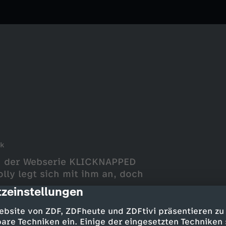
k
von der Webserie KLICKNAPPED
lly legt sich mit ihm an, doch
zeinstellungen
cription
ebsite von ZDF, ZDFheute und ZDFtivi präsentieren zu
are Techniken ein. Einige der eingesetzten Techniken