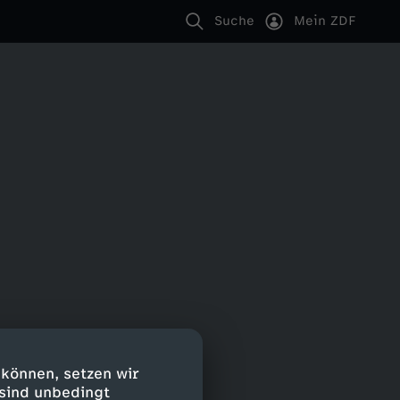
Suche
Mein ZDF
 können, setzen wir
 sind unbedingt