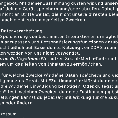
 Angebot. Mit deiner Zustimmung dürfen wir und unser
uf deinem Gerät speichern und/oder abrufen. Dabei 
 nicht an Dritte weiter, die nicht unsere direkten Dien
 auch nicht zu kommerziellen Zwecken.
 Datenverarbeitung
Speicherung von bestimmten Interaktionen ermöglicht
h anzupassen und Personalisierungsfunktionen anzub
sschließlich auf Basis deiner Nutzung von ZDF Stream
tten werden von uns nicht verwendet.
erne Drittsysteme:
Wir nutzen Social-Media-Tools und
em um das Teilen von Inhalten zu ermöglichen.
Inhalte entdecken
 für welche Zwecke wir deine Daten speichern und ver
ie
schräg
Untertitel
Klicknapped
ell genutztes Gerät. Mit "Zustimmen" erklärst du dein
die wir deine Einwilligung benötigen. Oder du legst u
en" fest, welchen Zwecken du deine Zustimmung gibst
ellungen kannst du jederzeit mit Wirkung für die Zuku
en oder ändern.
pressum.