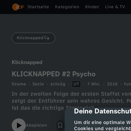
Startseite
Kategorien
Kinder
Live & TV
Klicknapped
Klicknapped
KLICKNAPPED #2 Psycho
Drama
Serie
schräg
UT
7 Min.
2018
fun
In der zweiten Folge der ersten Staffel 
zeigt der Entführer sein wahres Gesicht. Po
ist das die richtige Strategie?
Deine Datenschut
cmp-dialog-des
Um dir eine optimale W
Abspielen
Cookies und vergleichb