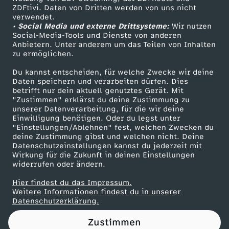
ZDFtivi. Daten von Dritten werden von uns nicht
h
Das ZDF
verwendet.
• Social Media und externe Drittsysteme:
Wir nutzen
ZDF Unternehmen
a
Social-Media-Tools und Dienste von anderen
Anbietern. Unter anderem um das Teilen von Inhalten
Karriere
zu ermöglichen.
d
Presseportal
Du kannst entscheiden, für welche Zwecke wir deine
ZDF goes Schule
Daten speichern und verarbeiten dürfen. Dies
e
betrifft nur dein aktuell genutztes Gerät. Mit
Werbefernsehen
"Zustimmen" erklärst du deine Zustimmung zu
s
unserer Datenverarbeitung, für die wir deine
Mainzelmännchen
Einwilligung benötigen. Oder du legst unter
"Einstellungen/Ablehnen" fest, welchen Zwecken du
o
deine Zustimmung gibst und welchen nicht. Deine
Datenschutzeinstellungen kannst du jederzeit mit
Wirkung für die Zukunft in deinen Einstellungen
f
widerrufen oder ändern.
W
Hier findest du das Impressum.
Partner
Weitere Informationen findest du in unserer
Datenschutzerklärung.
i
Zustimmen