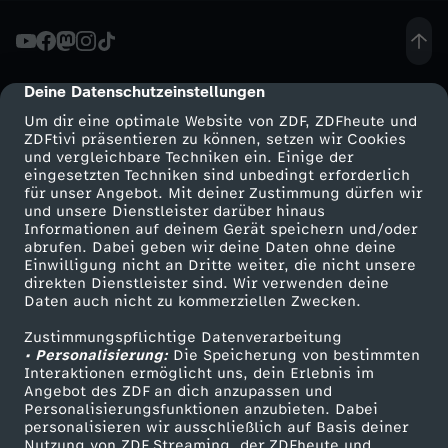
L
S
Deine Datenschutzeinstellungen
cmp-dialog-description
Um dir eine optimale Website von ZDF, ZDFheute und
-
ZDFtivi präsentieren zu können, setzen wir Cookies
und vergleichbare Techniken ein. Einige der
eingesetzten Techniken sind unbedingt erforderlich
F
für unser Angebot. Mit deiner Zustimmung dürfen wir
Mehr ZDF
Service
und unsere Dienstleister darüber hinaus
i
Informationen auf deinem Gerät speichern und/oder
ZDF-Apps
ZDFmitreden
abrufen. Dabei geben wir deine Daten ohne deine
Einwilligung nicht an Dritte weiter, die nicht unsere
f
Smart TV
Kontakt zum ZDF
direkten Dienstleister sind. Wir verwenden deine
Daten auch nicht zu kommerziellen Zwecken.
ZDFtext
Tickets
t
Zustimmungspflichtige Datenverarbeitung
Livestreams
Zuschauerservice
• Personalisierung:
Die Speicherung von bestimmten
y
Sendungen A-Z
Hilfe
Interaktionen ermöglicht uns, dein Erlebnis im
Angebot des ZDF an dich anzupassen und
TV-Programm
Personalisierungsfunktionen anzubieten. Dabei
S
personalisieren wir ausschließlich auf Basis deiner
Nutzung von ZDF Streaming, der ZDFheute und