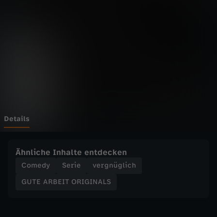
E
I
T
O
R
I
Details
G
Ähnliche Inhalte entdecken
I
Comedy
Serie
vergnüglich
GUTE ARBEIT ORIGINALS
N
A