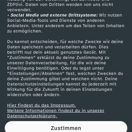
ZDFtivi. Daten von Dritten werden von uns nicht
O
Das ZDF
verwendet.
• Social Media und externe Drittsysteme:
Wir nutzen
ZDF Unternehmen
R
Social-Media-Tools und Dienste von anderen
Anbietern. Unter anderem um das Teilen von Inhalten
Karriere
zu ermöglichen.
G
Presseportal
Du kannst entscheiden, für welche Zwecke wir deine
ZDF goes Schule
Daten speichern und verarbeiten dürfen. Dies
E
betrifft nur dein aktuell genutztes Gerät. Mit
Werbefernsehen
"Zustimmen" erklärst du deine Zustimmung zu
N
unserer Datenverarbeitung, für die wir deine
Mainzelmännchen
Einwilligung benötigen. Oder du legst unter
"Einstellungen/Ablehnen" fest, welchen Zwecken du
!
deine Zustimmung gibst und welchen nicht. Deine
Datenschutzeinstellungen kannst du jederzeit mit
Wirkung für die Zukunft in deinen Einstellungen
m
widerrufen oder ändern.
i
Hier findest du das Impressum.
Partner
Weitere Informationen findest du in unserer
Datenschutzerklärung.
t
Zustimmen