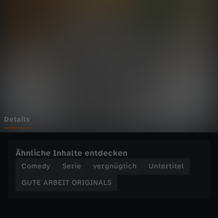
E
I
T
O
R
I
Details
G
Ähnliche Inhalte entdecken
I
Comedy
Serie
vergnüglich
Untertitel
GUTE ARBEIT ORIGINALS
N
A