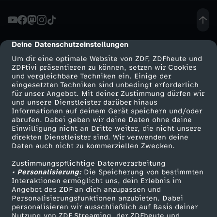
L
S
Deine Datenschutzeinstellungen
cmp-dialog-description
Um dir eine optimale Website von ZDF, ZDFheute und
-
ZDFtivi präsentieren zu können, setzen wir Cookies
und vergleichbare Techniken ein. Einige der
eingesetzten Techniken sind unbedingt erforderlich
G
für unser Angebot. Mit deiner Zustimmung dürfen wir
Mehr ZDF
Service
und unsere Dienstleister darüber hinaus
U
Informationen auf deinem Gerät speichern und/oder
ZDF-Apps
ZDFmitreden
abrufen. Dabei geben wir deine Daten ohne deine
Einwilligung nicht an Dritte weiter, die nicht unsere
T
Smart TV
Kontakt zum ZDF
direkten Dienstleister sind. Wir verwenden deine
Daten auch nicht zu kommerziellen Zwecken.
ZDFtext
Tickets
E
Zustimmungspflichtige Datenverarbeitung
Livestreams
Zuschauerservice
• Personalisierung:
Die Speicherung von bestimmten
N
Sendungen A-Z
Hilfe
Interaktionen ermöglicht uns, dein Erlebnis im
Angebot des ZDF an dich anzupassen und
TV-Programm
Personalisierungsfunktionen anzubieten. Dabei
M
personalisieren wir ausschließlich auf Basis deiner
Nutzung von ZDF Streaming, der ZDFheute und