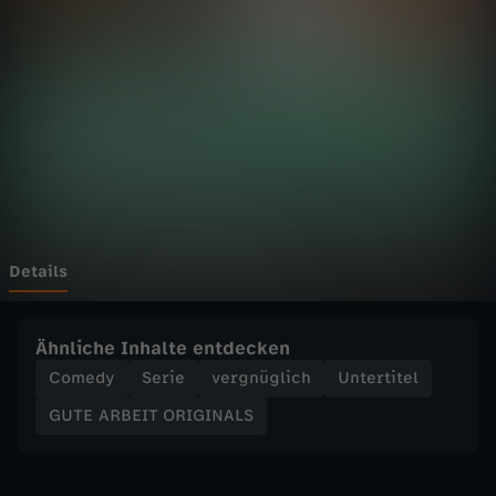
E
I
T
O
R
I
Details
G
Ähnliche Inhalte entdecken
I
Comedy
Serie
vergnüglich
Untertitel
GUTE ARBEIT ORIGINALS
N
A