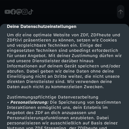
L
S
Deine Datenschutzeinstellungen
cmp-dialog-description
Um dir eine optimale Website von ZDF, ZDFheute und
-
ZDFtivi präsentieren zu können, setzen wir Cookies
und vergleichbare Techniken ein. Einige der
eingesetzten Techniken sind unbedingt erforderlich
G
für unser Angebot. Mit deiner Zustimmung dürfen wir
Mehr ZDF
Service
und unsere Dienstleister darüber hinaus
U
Informationen auf deinem Gerät speichern und/oder
ZDF-Apps
ZDFmitreden
abrufen. Dabei geben wir deine Daten ohne deine
Einwilligung nicht an Dritte weiter, die nicht unsere
T
Smart TV
Kontakt zum ZDF
direkten Dienstleister sind. Wir verwenden deine
Daten auch nicht zu kommerziellen Zwecken.
ZDFtext
Tickets
E
Zustimmungspflichtige Datenverarbeitung
Livestreams
Zuschauerservice
• Personalisierung:
Die Speicherung von bestimmten
N
Sendungen A-Z
Hilfe
Interaktionen ermöglicht uns, dein Erlebnis im
Angebot des ZDF an dich anzupassen und
TV-Programm
Personalisierungsfunktionen anzubieten. Dabei
M
personalisieren wir ausschließlich auf Basis deiner
Nutzung von ZDF Streaming, der ZDFheute und