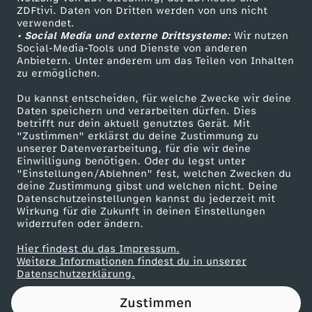
ZDFtivi. Daten von Dritten werden von uns nicht
O
Das ZDF
verwendet.
• Social Media und externe Drittsysteme:
Wir nutzen
ZDF Unternehmen
R
Social-Media-Tools und Dienste von anderen
Anbietern. Unter anderem um das Teilen von Inhalten
Karriere
zu ermöglichen.
G
Presseportal
Du kannst entscheiden, für welche Zwecke wir deine
ZDF goes Schule
Daten speichern und verarbeiten dürfen. Dies
E
betrifft nur dein aktuell genutztes Gerät. Mit
Werbefernsehen
"Zustimmen" erklärst du deine Zustimmung zu
N
unserer Datenverarbeitung, für die wir deine
Mainzelmännchen
Einwilligung benötigen. Oder du legst unter
"Einstellungen/Ablehnen" fest, welchen Zwecken du
!
deine Zustimmung gibst und welchen nicht. Deine
Datenschutzeinstellungen kannst du jederzeit mit
Wirkung für die Zukunft in deinen Einstellungen
m
widerrufen oder ändern.
i
Hier findest du das Impressum.
Partner
Weitere Informationen findest du in unserer
Datenschutzerklärung.
t
Zustimmen