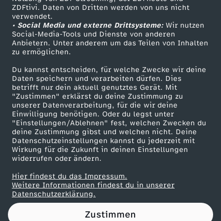
ZDFtivi. Daten von Dritten werden von uns nicht
e
Das ZDF
verwendet.
• Social Media und externe Drittsysteme:
Wir nutzen
ZDF Unternehmen
e
Social-Media-Tools und Dienste von anderen
Anbietern. Unter anderem um das Teilen von Inhalten
Karriere
zu ermöglichen.
n
Presseportal
Du kannst entscheiden, für welche Zwecke wir deine
ZDF goes Schule
Daten speichern und verarbeiten dürfen. Dies
-
betrifft nur dein aktuell genutztes Gerät. Mit
Werbefernsehen
"Zustimmen" erklärst du deine Zustimmung zu
R
unserer Datenverarbeitung, für die wir deine
Mainzelmännchen
Einwilligung benötigen. Oder du legst unter
"Einstellungen/Ablehnen" fest, welchen Zwecken du
a
deine Zustimmung gibst und welchen nicht. Deine
Datenschutzeinstellungen kannst du jederzeit mit
Wirkung für die Zukunft in deinen Einstellungen
n
widerrufen oder ändern.
d
Hier findest du das Impressum.
Partner
Weitere Informationen findest du in unserer
Datenschutzerklärung.
o
Zustimmen