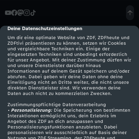
L
S
Deine Datenschutzeinstellungen
cmp-dialog-description
Um dir eine optimale Website von ZDF, ZDFheute und
-
ZDFtivi präsentieren zu können, setzen wir Cookies
und vergleichbare Techniken ein. Einige der
eingesetzten Techniken sind unbedingt erforderlich
H
für unser Angebot. Mit deiner Zustimmung dürfen wir
Mehr ZDF
Service
und unsere Dienstleister darüber hinaus
a
Informationen auf deinem Gerät speichern und/oder
ZDF-Apps
ZDFmitreden
abrufen. Dabei geben wir deine Daten ohne deine
Einwilligung nicht an Dritte weiter, die nicht unsere
l
Smart TV
Kontakt zum ZDF
direkten Dienstleister sind. Wir verwenden deine
Daten auch nicht zu kommerziellen Zwecken.
ZDFtext
Tickets
l
Zustimmungspflichtige Datenverarbeitung
Livestreams
Zuschauerservice
• Personalisierung:
Die Speicherung von bestimmten
o
Sendungen A-Z
Hilfe
Interaktionen ermöglicht uns, dein Erlebnis im
Angebot des ZDF an dich anzupassen und
TV-Programm
Personalisierungsfunktionen anzubieten. Dabei
w
personalisieren wir ausschließlich auf Basis deiner
Nutzung von ZDF Streaming, der ZDFheute und