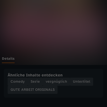
E
I
T
O
R
I
Details
G
Ähnliche Inhalte entdecken
I
Comedy
Serie
vergnüglich
Untertitel
GUTE ARBEIT ORIGINALS
N
A