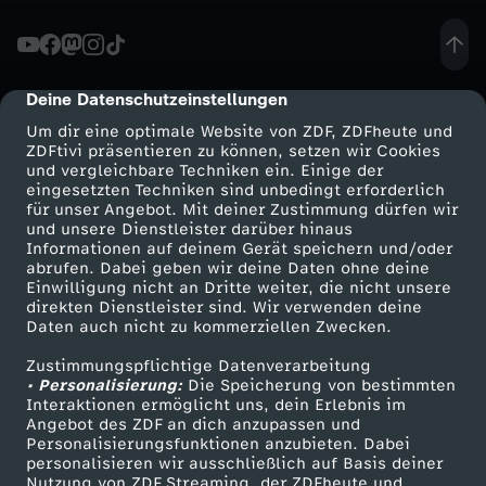
L
S
Deine Datenschutzeinstellungen
cmp-dialog-description
Um dir eine optimale Website von ZDF, ZDFheute und
-
ZDFtivi präsentieren zu können, setzen wir Cookies
und vergleichbare Techniken ein. Einige der
eingesetzten Techniken sind unbedingt erforderlich
K
für unser Angebot. Mit deiner Zustimmung dürfen wir
Mehr ZDF
Service
und unsere Dienstleister darüber hinaus
a
Informationen auf deinem Gerät speichern und/oder
ZDF-Apps
ZDFmitreden
abrufen. Dabei geben wir deine Daten ohne deine
Einwilligung nicht an Dritte weiter, die nicht unsere
t
Smart TV
Kontakt zum ZDF
direkten Dienstleister sind. Wir verwenden deine
Daten auch nicht zu kommerziellen Zwecken.
ZDFtext
Tickets
j
Zustimmungspflichtige Datenverarbeitung
Livestreams
Zuschauerservice
• Personalisierung:
Die Speicherung von bestimmten
a
Sendungen A-Z
Hilfe
Interaktionen ermöglicht uns, dein Erlebnis im
Angebot des ZDF an dich anzupassen und
TV-Programm
Personalisierungsfunktionen anzubieten. Dabei
s
personalisieren wir ausschließlich auf Basis deiner
Nutzung von ZDF Streaming, der ZDFheute und