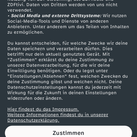
ZDFtivi. Daten von Dritten werden von uns nicht
S
Das ZDF
verwendet.
• Social Media und externe Drittsysteme:
Wir nutzen
ZDF Unternehmen
h
Social-Media-Tools und Dienste von anderen
Anbietern. Unter anderem um das Teilen von Inhalten
Karriere
zu ermöglichen.
o
Presseportal
Du kannst entscheiden, für welche Zwecke wir deine
ZDF goes Schule
Daten speichern und verarbeiten dürfen. Dies
t
betrifft nur dein aktuell genutztes Gerät. Mit
Werbefernsehen
"Zustimmen" erklärst du deine Zustimmung zu
s
unserer Datenverarbeitung, für die wir deine
Mainzelmännchen
Einwilligung benötigen. Oder du legst unter
"Einstellungen/Ablehnen" fest, welchen Zwecken du
:
deine Zustimmung gibst und welchen nicht. Deine
Datenschutzeinstellungen kannst du jederzeit mit
Wirkung für die Zukunft in deinen Einstellungen
A
widerrufen oder ändern.
u
Hier findest du das Impressum.
Partner
Weitere Informationen findest du in unserer
Datenschutzerklärung.
t
Zustimmen