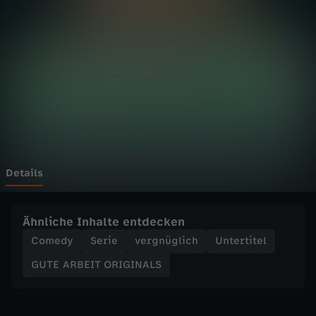
E
I
T
O
R
I
Details
G
Ähnliche Inhalte entdecken
I
Comedy
Serie
vergnüglich
Untertitel
GUTE ARBEIT ORIGINALS
N
A