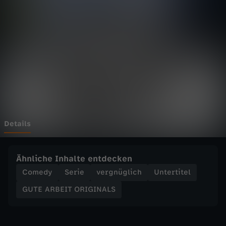
E
I
T
O
R
I
Details
G
Ähnliche Inhalte entdecken
I
Comedy
Serie
vergnüglich
Untertitel
GUTE ARBEIT ORIGINALS
N
A