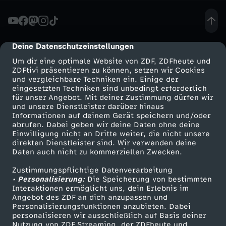
L
S
Deine Datenschutzeinstellungen
cmp-dialog-description
Um dir eine optimale Website von ZDF, ZDFheute und
-
ZDFtivi präsentieren zu können, setzen wir Cookies
und vergleichbare Techniken ein. Einige der
eingesetzten Techniken sind unbedingt erforderlich
S
für unser Angebot. Mit deiner Zustimmung dürfen wir
Mehr ZDF
Service
und unsere Dienstleister darüber hinaus
t
Informationen auf deinem Gerät speichern und/oder
ZDF-Apps
ZDFmitreden
abrufen. Dabei geben wir deine Daten ohne deine
Einwilligung nicht an Dritte weiter, die nicht unsere
o
Smart TV
Kontakt zum ZDF
direkten Dienstleister sind. Wir verwenden deine
Daten auch nicht zu kommerziellen Zwecken.
ZDFtext
Tickets
r
Zustimmungspflichtige Datenverarbeitung
Livestreams
Zuschauerservice
• Personalisierung:
Die Speicherung von bestimmten
m
Sendungen A-Z
Hilfe
Interaktionen ermöglicht uns, dein Erlebnis im
Angebot des ZDF an dich anzupassen und
TV-Programm
Personalisierungsfunktionen anzubieten. Dabei
t
personalisieren wir ausschließlich auf Basis deiner
Nutzung von ZDF Streaming, der ZDFheute und