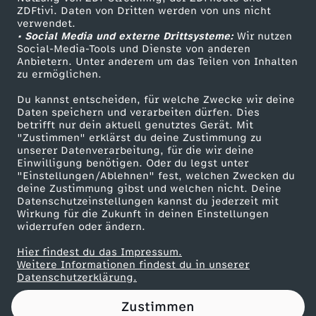
ZDFtivi. Daten von Dritten werden von uns nicht
r
Das ZDF
verwendet.
• Social Media und externe Drittsysteme:
Wir nutzen
ZDF Unternehmen
o
Social-Media-Tools und Dienste von anderen
Anbietern. Unter anderem um das Teilen von Inhalten
Karriere
zu ermöglichen.
o
Presseportal
Du kannst entscheiden, für welche Zwecke wir deine
ZDF goes Schule
Daten speichern und verarbeiten dürfen. Dies
p
betrifft nur dein aktuell genutztes Gerät. Mit
Werbefernsehen
"Zustimmen" erklärst du deine Zustimmung zu
e
unserer Datenverarbeitung, für die wir deine
Mainzelmännchen
Einwilligung benötigen. Oder du legst unter
"Einstellungen/Ablehnen" fest, welchen Zwecken du
r
deine Zustimmung gibst und welchen nicht. Deine
Datenschutzeinstellungen kannst du jederzeit mit
Wirkung für die Zukunft in deinen Einstellungen
s
widerrufen oder ändern.
:
Hier findest du das Impressum.
Partner
Weitere Informationen findest du in unserer
Datenschutzerklärung.
D
Zustimmen