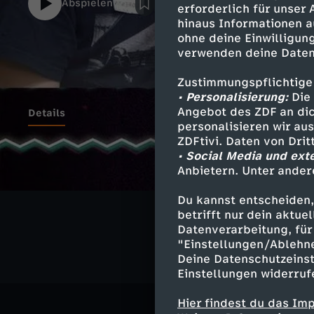
Abspielen
erforderlich für unser
hinaus Informationen a
ohne deine Einwilligung
verwenden deine Daten
Zustimmungspflichtige
• Personalisierung:
Die 
Angebot des ZDF an dic
Details
personalisieren wir au
ZDFtivi. Daten von Dri
• Social Media und ext
Anbietern. Unter ander
Ähnliche 
Du kannst entscheiden,
Comedy
S
betrifft nur dein aktu
Datenverarbeitung, für 
"Einstellungen/Ablehn
Deine Datenschutzeinst
Einstellungen widerruf
Hier findest du das Im