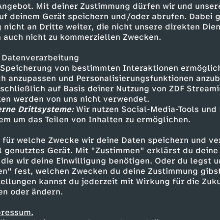
 Angebot. Mit deiner Zustimmung dürfen wir und unser
uf deinem Gerät speichern und/oder abrufen. Dabei 
 nicht an Dritte weiter, die nicht unsere direkten Dien
 auch nicht zu kommerziellen Zwecken.
 Datenverarbeitung
Speicherung von bestimmten Interaktionen ermöglicht
h anzupassen und Personalisierungsfunktionen anzub
sschließlich auf Basis deiner Nutzung von ZDF Stream
tten werden von uns nicht verwendet.
erne Drittsysteme:
Wir nutzen Social-Media-Tools und
em um das Teilen von Inhalten zu ermöglichen.
Inhalte entdecken
 für welche Zwecke wir deine Daten speichern und ver
erie
vergnüglich
GUTE ARBEIT ORIGINALS
ell genutztes Gerät. Mit "Zustimmen" erklärst du dein
die wir deine Einwilligung benötigen. Oder du legst u
en" fest, welchen Zwecken du deine Zustimmung gibst
ellungen kannst du jederzeit mit Wirkung für die Zuku
en oder ändern.
pressum.