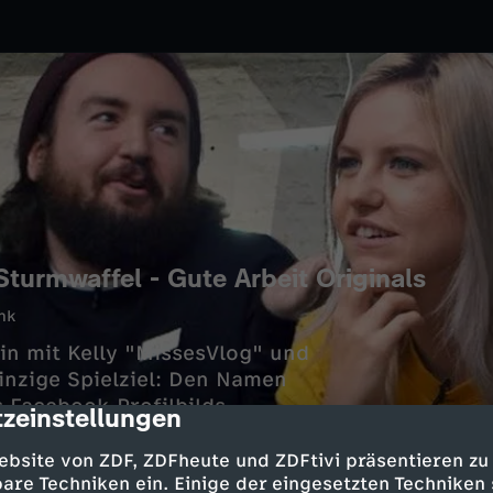
urmwaffel - Gute Arbeit Originals
nk
tin mit Kelly "MissesVlog" und
inzige Spielziel: Den Namen
 Facebook-Profilbilds.
zeinstellungen
cription
ebsite von ZDF, ZDFheute und ZDFtivi präsentieren zu
are Techniken ein. Einige der eingesetzten Techniken