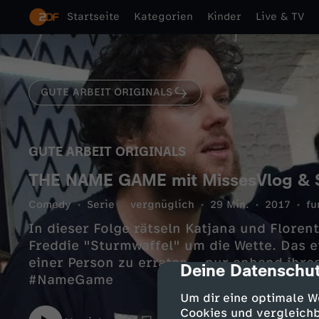
Startseite
Kategorien
Kinder
Live & TV
GUTE ARBEIT ORIGINALS
GUTE ARBEIT ORIGINALS
THE NAME GAME mit MissesVlog & St
Comedy
Serie
vergnüglich
29 Min.
2017
fu
In dieser Folge rätseln Katjana und Floren
Freddie "Sturmwaffel" um die Wette. Das e
einer Person zu erraten – nur anhand ihres
Deine Datenschut
cmp-dialog-des
#NameGame
Um dir eine optimale W
Cookies und vergleichb