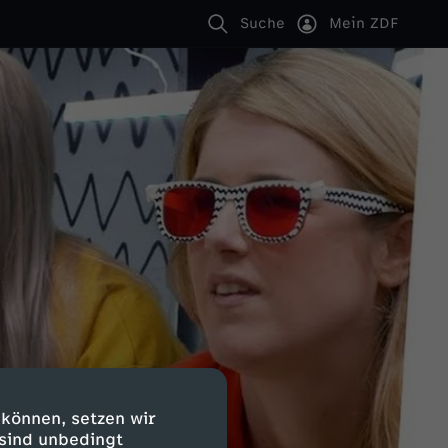
Suche
Mein ZDF
 können, setzen wir
 sind unbedingt