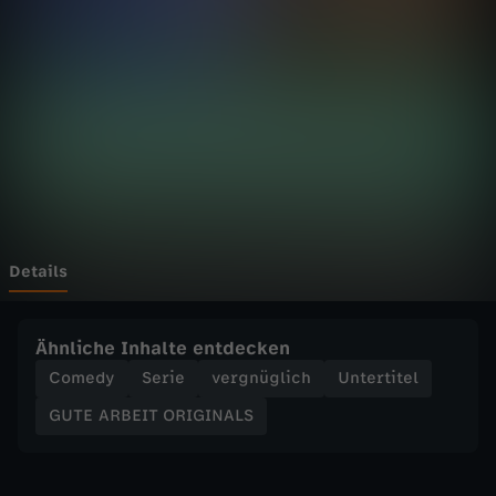
E
I
T
O
R
I
Details
G
Ähnliche Inhalte entdecken
I
Comedy
Serie
vergnüglich
Untertitel
GUTE ARBEIT ORIGINALS
N
A