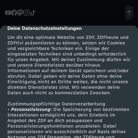
L
S
Deine Datenschutzeinstellungen
cmp-dialog-description
Um dir eine optimale Website von ZDF, ZDFheute und
-
ZDFtivi präsentieren zu können, setzen wir Cookies
und vergleichbare Techniken ein. Einige der
eingesetzten Techniken sind unbedingt erforderlich
W
für unser Angebot. Mit deiner Zustimmung dürfen wir
Mehr ZDF
Service
und unsere Dienstleister darüber hinaus
i
Informationen auf deinem Gerät speichern und/oder
ZDF-Apps
ZDFmitreden
abrufen. Dabei geben wir deine Daten ohne deine
Einwilligung nicht an Dritte weiter, die nicht unsere
s
Smart TV
Kontakt zum ZDF
direkten Dienstleister sind. Wir verwenden deine
Daten auch nicht zu kommerziellen Zwecken.
ZDFtext
Tickets
s
Zustimmungspflichtige Datenverarbeitung
Livestreams
Zuschauerservice
• Personalisierung:
Die Speicherung von bestimmten
e
Sendungen A-Z
Hilfe
Interaktionen ermöglicht uns, dein Erlebnis im
Angebot des ZDF an dich anzupassen und
TV-Programm
Personalisierungsfunktionen anzubieten. Dabei
n
personalisieren wir ausschließlich auf Basis deiner
Nutzung von ZDF Streaming, der ZDFheute und