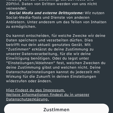
ZDFtivi. Daten von Dritten werden von uns nicht
!
Das ZDF
verwendet.
• Social Media und externe Drittsysteme:
Wir nutzen
ZDF Unternehmen
-
Social-Media-Tools und Dienste von anderen
Anbietern. Unter anderem um das Teilen von Inhalten
Karriere
zu ermöglichen.
E
Presseportal
Du kannst entscheiden, für welche Zwecke wir deine
ZDF goes Schule
Daten speichern und verarbeiten dürfen. Dies
r
betrifft nur dein aktuell genutztes Gerät. Mit
Werbefernsehen
"Zustimmen" erklärst du deine Zustimmung zu
n
unserer Datenverarbeitung, für die wir deine
Mainzelmännchen
Einwilligung benötigen. Oder du legst unter
"Einstellungen/Ablehnen" fest, welchen Zwecken du
e
deine Zustimmung gibst und welchen nicht. Deine
Datenschutzeinstellungen kannst du jederzeit mit
Wirkung für die Zukunft in deinen Einstellungen
u
widerrufen oder ändern.
e
Hier findest du das Impressum.
Partner
Weitere Informationen findest du in unserer
Datenschutzerklärung.
r
Zustimmen