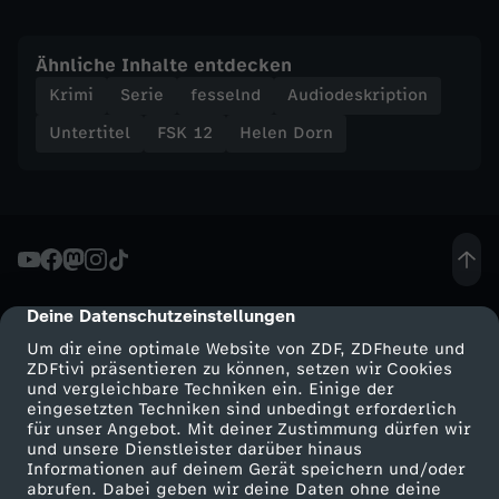
Ähnliche Inhalte entdecken
Krimi
Serie
fesselnd
Audiodeskription
Untertitel
FSK 12
Helen Dorn
Deine Datenschutzeinstellungen
cmp-dialog-description
Um dir eine optimale Website von ZDF, ZDFheute und
ZDFtivi präsentieren zu können, setzen wir Cookies
und vergleichbare Techniken ein. Einige der
eingesetzten Techniken sind unbedingt erforderlich
für unser Angebot. Mit deiner Zustimmung dürfen wir
Mehr ZDF
Service
und unsere Dienstleister darüber hinaus
Informationen auf deinem Gerät speichern und/oder
ZDF-Apps
ZDFmitreden
abrufen. Dabei geben wir deine Daten ohne deine