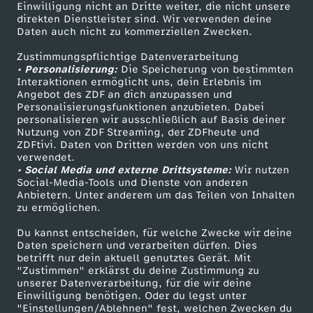
Einwilligung nicht an Dritte weiter, die nicht unsere
Smart TV
Kontakt zum ZDF
direkten Dienstleister sind. Wir verwenden deine
Daten auch nicht zu kommerziellen Zwecken.
ZDFtext
Tickets
Zustimmungspflichtige Datenverarbeitung
Livestreams
Zuschauerservice
• Personalisierung:
Die Speicherung von bestimmten
Sendungen A-Z
Hilfe
Interaktionen ermöglicht uns, dein Erlebnis im
Angebot des ZDF an dich anzupassen und
TV-Programm
Personalisierungsfunktionen anzubieten. Dabei
personalisieren wir ausschließlich auf Basis deiner
Nutzung von ZDF Streaming, der ZDFheute und
ZDFtivi. Daten von Dritten werden von uns nicht
Das ZDF
verwendet.
• Social Media und externe Drittsysteme:
Wir nutzen
ZDF Unternehmen
Social-Media-Tools und Dienste von anderen
Anbietern. Unter anderem um das Teilen von Inhalten
Karriere
zu ermöglichen.
Presseportal
Du kannst entscheiden, für welche Zwecke wir deine
ZDF goes Schule
Daten speichern und verarbeiten dürfen. Dies
betrifft nur dein aktuell genutztes Gerät. Mit
Werbefernsehen
"Zustimmen" erklärst du deine Zustimmung zu
unserer Datenverarbeitung, für die wir deine
Mainzelmännchen
Einwilligung benötigen. Oder du legst unter
"Einstellungen/Ablehnen" fest, welchen Zwecken du