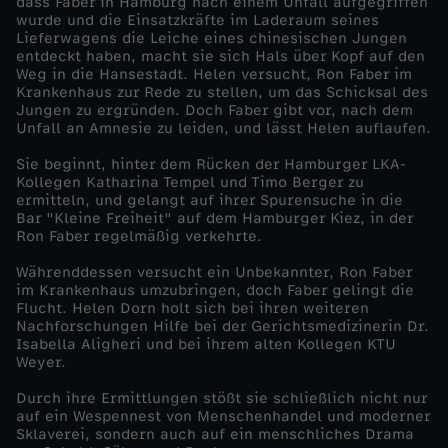
dass Faber in Hamburg nach einem Unfall aufgegriffen
wurde und die Einsatzkräfte im Laderaum seines
r
Lieferwagens die Leiche eines chinesischen Jungen
entdeckt haben, macht sie sich Hals über Kopf auf den
Weg in die Hansestadt. Helen versucht, Ron Faber im
e
Krankenhaus zur Rede zu stellen, um das Schicksal des
Jungen zu ergründen. Doch Faber gibt vor, nach dem
Unfall an Amnesie zu leiden, und lässt Helen auflaufen.
i
Sie beginnt, hinter dem Rücken der Hamburger LKA-
h
Kollegen Katharina Tempel und Timo Berger zu
ermitteln, und gelangt auf ihrer Spurensuche in die
Bar "Kleine Freiheit" auf dem Hamburger Kiez, in der
e
Ron Faber regelmäßig verkehrte.
Währenddessen versucht ein Unbekannter, Ron Faber
i
im Krankenhaus umzubringen, doch Faber gelingt die
Flucht. Helen Dorn holt sich bei ihren weiteren
t
Nachforschungen Hilfe bei der Gerichtsmedizinerin Dr.
Isabella Aligheri und bei ihrem alten Kollegen KTU
Weyer.
Durch ihre Ermittlungen stößt sie schließlich nicht nur
auf ein Wespennest von Menschenhandel und moderner
Sklaverei, sondern auch auf ein menschliches Drama