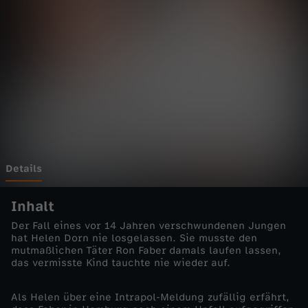
r
n
-
K
l
e
Details
i
Inhalt
Der Fall eines vor 14 Jahren verschwundenen Jungen
n
hat Helen Dorn nie losgelassen. Sie musste den
mutmaßlichen Täter Ron Faber damals laufen lassen,
das vermisste Kind tauchte nie wieder auf.
e
Als Helen über eine Intrapol-Meldung zufällig erfährt,
F