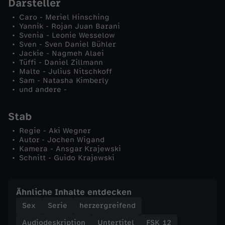
Darsteller
t
Caro - Meriel Hinsching
Yannik - Rojan Juan Barani
Svenia - Leonie Wesselow
i
Sven - Sven Daniel Bühler
Jackie - Nagmeh Alaei
Tüffi - Daniel Zillmann
c
Malte - Julius Nitschkoff
Sam - Natasha Kimberly
h
und andere -
t
Stab
Regie - Aki Wegner
a
Autor - Jochen Wigand
Kamera - Ansgar Krajewski
Schnitt - Guido Krajewski
g
Ähnliche Inhalte entdecken
Sex
Serie
herzergreifend
Audiodeskription
Untertitel
FSK 12