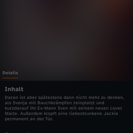
a
u
c
h
!
-
Details
D
Inhalt
Daran ist aber spätestens dann nicht mehr zu denken,
e
als Svenja mit Bauchkrämpfen reinplatzt und
kurzdarauf ihr Ex-Mann Sven mit seinem neuen Lover
Malte. Außerdem klopft eine liebestrunkene Jackie
r
permanent an der Tür.
S