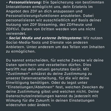
• Personalisierung:
Die Speicherung von bestimmten
Sendungen A-Z
Hilfe
Interaktionen ermöglicht uns, dein Erlebnis im
Angebot des ZDF an dich anzupassen und
TV-Programm
Personalisierungsfunktionen anzubieten. Dabei
personalisieren wir ausschließlich auf Basis deiner
Nutzung von ZDF Streaming, der ZDFheute und
ZDFtivi. Daten von Dritten werden von uns nicht
Das ZDF
verwendet.
• Social Media und externe Drittsysteme:
Wir nutzen
ZDF Unternehmen
Social-Media-Tools und Dienste von anderen
Anbietern. Unter anderem um das Teilen von Inhalten
Karriere
zu ermöglichen.
Presseportal
Du kannst entscheiden, für welche Zwecke wir deine
ZDF goes Schule
Daten speichern und verarbeiten dürfen. Dies
betrifft nur dein aktuell genutztes Gerät. Mit
Werbefernsehen
"Zustimmen" erklärst du deine Zustimmung zu
unserer Datenverarbeitung, für die wir deine
Mainzelmännchen
Einwilligung benötigen. Oder du legst unter
"Einstellungen/Ablehnen" fest, welchen Zwecken du
deine Zustimmung gibst und welchen nicht. Deine
Datenschutzeinstellungen kannst du jederzeit mit
Wirkung für die Zukunft in deinen Einstellungen
widerrufen oder ändern.