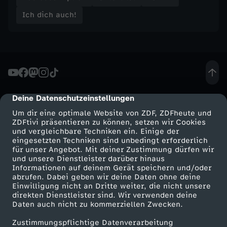
Ich dich auch!
Deine Datenschutzeinstellungen
cmp-dialog-description
Um dir eine optimale Website von ZDF, ZDFheute und
ZDFtivi präsentieren zu können, setzen wir Cookies
und vergleichbare Techniken ein. Einige der
eingesetzten Techniken sind unbedingt erforderlich
für unser Angebot. Mit deiner Zustimmung dürfen wir
Mehr ZDF
Service
und unsere Dienstleister darüber hinaus
Informationen auf deinem Gerät speichern und/oder
ZDF-Apps
ZDFmitreden
abrufen. Dabei geben wir deine Daten ohne deine
Einwilligung nicht an Dritte weiter, die nicht unsere
Smart TV
Kontakt zum ZDF
direkten Dienstleister sind. Wir verwenden deine
Daten auch nicht zu kommerziellen Zwecken.
ZDFtext
Tickets
Zustimmungspflichtige Datenverarbeitung
Livestreams
Zuschauerservice