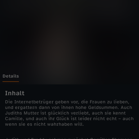
e
i
t
-
B
l
Details
i
Inhalt
Die Internetbetrüger geben vor, die Frauen zu lieben,
n
und ergattern dann von ihnen hohe Geldsummen. Auch
Judiths Mutter ist glücklich verliebt, auch sie kennt
Camille, und auch ihr Glück ist leider nicht echt – auch
d
wenn sie es nicht wahrhaben will.
v