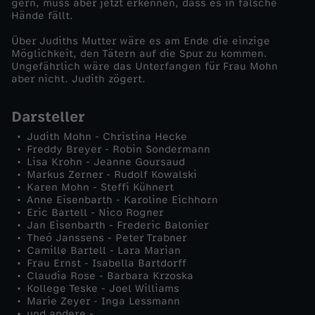
gern, muss aber jetzt erkennen, dass es in falsche
Hände fällt.
Über Judiths Mutter wäre es am Ende die einzige
Möglichkeit, den Tätern auf die Spur zu kommen.
Ungefährlich wäre das Unterfangen für Frau Mohn
aber nicht. Judith zögert.
Darsteller
Judith Mohn - Christina Hecke
Freddy Breyer - Robin Sondermann
Lisa Krohn - Jeanne Goursaud
Markus Zerner - Rudolf Kowalski
Karen Mohn - Steffi Kühnert
Anne Eisenbarth - Karoline Eichhorn
Eric Bartell - Nico Rogner
Jan Eisenbarth - Frederic Balonier
Theó Janssens - Peter Trabner
Camille Bartell - Lara Marian
Frau Ernst - Isabella Bartdorff
Claudia Rose - Barbara Krzoska
Kollege Teske - Joel Williams
Marie Zeyer - Inga Lessmann
und andere -