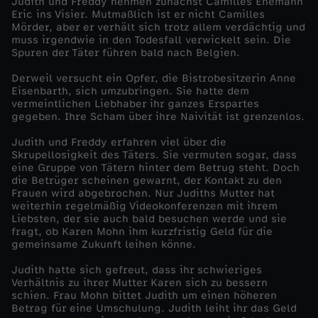
Judith und Freddy nehmen zunächst Camilles Ehemann
Eric ins Visier. Mutmaßlich ist er nicht Camilles
o
Mörder, aber er verhält sich trotz allem verdächtig und
muss irgendwie in den Todesfall verwickelt sein. Die
Spuren der Täter führen bald nach Belgien.
r
Derweil versucht ein Opfer, die Bistrobesitzerin Anne
Eisenbarth, sich umzubringen. Sie hatte dem
L
vermeintlichen Liebhaber ihr ganzes Erspartes
gegeben. Ihre Scham über ihre Naivität ist grenzenlos.
i
Judith und Freddy erfahren viel über die
Skrupellosigkeit des Täters. Sie vermuten sogar, dass
e
eine Gruppe von Tätern hinter dem Betrug steht. Doch
die Betrüger scheinen gewarnt, der Kontakt zu den
Frauen wird abgebrochen. Nur Judiths Mutter hat
b
weiterhin regelmäßig Videokonferenzen mit ihrem
Liebsten, der sie auch bald besuchen werde und sie
e
fragt, ob Karen Mohn ihm kurzfristig Geld für die
gemeinsame Zukunft leihen könne.
Judith hatte sich gefreut, dass ihr schwieriges
Verhältnis zu ihrer Mutter Karen sich zu bessern
schien. Frau Mohn bittet Judith um einen höheren
Betrag für eine Umschulung. Judith leiht ihr das Geld