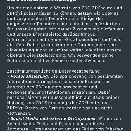
Um dir eine optimale Website von ZDF, ZDFheute und
ZDFtivi präsentieren zu können, setzen wir Cookies
und vergleichbare Techniken ein. Einige der
eingesetzten Techniken sind unbedingt erforderlich
für unser Angebot. Mit deiner Zustimmung dürfen wir
Mehr ZDF
Service
und unsere Dienstleister darüber hinaus
Informationen auf deinem Gerät speichern und/oder
ZDF-Apps
ZDFmitreden
abrufen. Dabei geben wir deine Daten ohne deine
Einwilligung nicht an Dritte weiter, die nicht unsere
Smart TV
Kontakt zum ZDF
direkten Dienstleister sind. Wir verwenden deine
Daten auch nicht zu kommerziellen Zwecken.
ZDFtext
Tickets
Zustimmungspflichtige Datenverarbeitung
Livestreams
Zuschauerservice
• Personalisierung:
Die Speicherung von bestimmten
Sendungen A-Z
Hilfe
Interaktionen ermöglicht uns, dein Erlebnis im
Angebot des ZDF an dich anzupassen und
TV-Programm
Personalisierungsfunktionen anzubieten. Dabei
personalisieren wir ausschließlich auf Basis deiner
Nutzung von ZDF Streaming, der ZDFheute und
ZDFtivi. Daten von Dritten werden von uns nicht
Das ZDF
verwendet.
• Social Media und externe Drittsysteme:
Wir nutzen
ZDF Unternehmen
Social-Media-Tools und Dienste von anderen
Anbietern. Unter anderem um das Teilen von Inhalten
Karriere