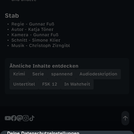
Stab
Regie - Gunnar Fuß
Autor - Katja Töner
Kamera - Gunnar Fuß
Schnitt - Simone Klier
Musik - Christoph Zirngibl
Ähnliche Inhalte entdecken
Krimi
Serie
spannend
Audiodeskription
Untertitel
FSK 12
In Wahrheit
Deine Datenschutzeinstellungen
cmp-dialog-description