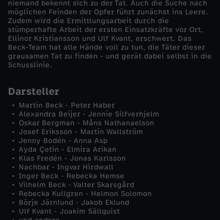
niemand bekennt sich zu der Tat. Auch die Suche nach
möglichen Feinden der Opfer führt zunächst ins Leere.
b
Zudem wird die Ermittlungsarbeit durch die
stümperhafte Arbeit der ersten Einsatzkräfte vor Ort,
Ellinor Kristiansson und Ulf Kvant, erschwert. Das
e
Beck-Team hat alle Hände voll zu tun, die Täter dieser
grausamen Tat zu finden - und gerät dabei selbst in die
t
Schusslinie.
r
Darsteller
Martin Beck - Peter Haber
o
Alexandra Beijer - Jennie Silfverhjelm
Oskar Bergman - Måns Nathanaelson
Josef Eriksson - Martin Wallström
f
Jenny Bodén - Anna Asp
Ayda Çetin - Elmira Arikan
f
Klas Fredén - Jonas Karlsson
Nachbar - Ingvar Hirdwall
Inger Beck - Rebecka Hemse
e
Vilhelm Beck - Valter Skarsgård
Rebecka Kullgren - Helmon Solomon
Börje Järnlund - Jakob Eklund
n
Ulf Kvant - Joakim Sällquist