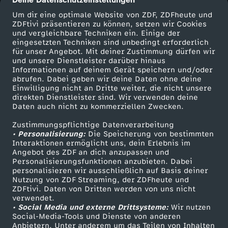
cmp-dialog-description
Um dir eine optimale Website von ZDF, ZDFheute und
ZDFtivi präsentieren zu können, setzen wir Cookies
und vergleichbare Techniken ein. Einige der
eingesetzten Techniken sind unbedingt erforderlich
für unser Angebot. Mit deiner Zustimmung dürfen wir
Mehr ZDF
Service
und unsere Dienstleister darüber hinaus
Informationen auf deinem Gerät speichern und/oder
ZDF-Apps
ZDFmitreden
abrufen. Dabei geben wir deine Daten ohne deine
Einwilligung nicht an Dritte weiter, die nicht unsere
Smart TV
Kontakt zum ZDF
direkten Dienstleister sind. Wir verwenden deine
Daten auch nicht zu kommerziellen Zwecken.
ZDFtext
Tickets
Zustimmungspflichtige Datenverarbeitung
Livestreams
Zuschauerservice
• Personalisierung:
Die Speicherung von bestimmten
Sendungen A-Z
Hilfe
Interaktionen ermöglicht uns, dein Erlebnis im
Angebot des ZDF an dich anzupassen und
TV-Programm
Personalisierungsfunktionen anzubieten. Dabei
personalisieren wir ausschließlich auf Basis deiner
Nutzung von ZDF Streaming, der ZDFheute und
ZDFtivi. Daten von Dritten werden von uns nicht
Das ZDF
verwendet.
• Social Media und externe Drittsysteme:
Wir nutzen
ZDF Unternehmen
Social-Media-Tools und Dienste von anderen
Anbietern. Unter anderem um das Teilen von Inhalten
Karriere