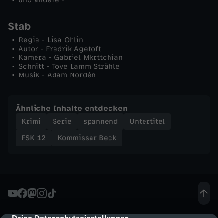
und andere -
e
Stab
P
Regie - Lisa Ohlin
Autor - Fredrik Agetoft
o
Kamera - Gabriel Mkrttchian
Schnitt - Tove Lamm Stråhle
Musik - Adam Nordén
l
i
Ähnliche Inhalte entdecken
Krimi
Serie
spannend
Untertitel
z
FSK 12
Kommissar Beck
e
i
Deine Datenschutzeinstellungen