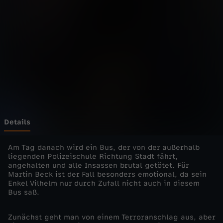
a
r
B
e
c
k
Details
-
Am Tag danach wird ein Bus, der von der außerhalb
liegenden Polizeischule Richtung Stadt fährt,
angehalten und alle Insassen brutal getötet. Für
D
Martin Beck ist der Fall besonders emotional, da sein
Enkel Vilhelm nur durch Zufall nicht auch in diesem
i
Bus saß.
e
Zunächst geht man von einem Terroranschlag aus, aber