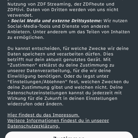
Nutzung von ZDF Streaming, der ZDFheute und
ZDFtivi. Daten von Dritten werden von uns nicht
Das ZDF
verwendet.
• Social Media und externe Drittsysteme:
Wir nutzen
ZDF Unternehmen
Social-Media-Tools und Dienste von anderen
Anbietern. Unter anderem um das Teilen von Inhalten
Karriere
zu ermöglichen.
Presseportal
Du kannst entscheiden, für welche Zwecke wir deine
ZDF goes Schule
Daten speichern und verarbeiten dürfen. Dies
betrifft nur dein aktuell genutztes Gerät. Mit
Werbefernsehen
"Zustimmen" erklärst du deine Zustimmung zu
unserer Datenverarbeitung, für die wir deine
Mainzelmännchen
Einwilligung benötigen. Oder du legst unter
"Einstellungen/Ablehnen" fest, welchen Zwecken du
deine Zustimmung gibst und welchen nicht. Deine
Datenschutzeinstellungen kannst du jederzeit mit
Wirkung für die Zukunft in deinen Einstellungen
widerrufen oder ändern.
Hier findest du das Impressum.
Partner
Weitere Informationen findest du in unserer
Datenschutzerklärung.