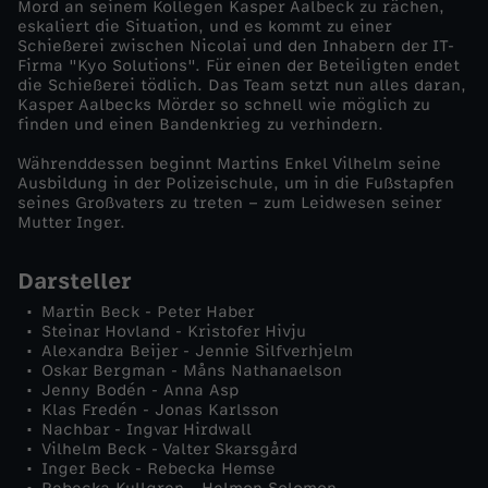
Mord an seinem Kollegen Kasper Aalbeck zu rächen,
eskaliert die Situation, und es kommt zu einer
n
Schießerei zwischen Nicolai und den Inhabern der IT-
Firma "Kyo Solutions". Für einen der Beteiligten endet
die Schießerei tödlich. Das Team setzt nun alles daran,
e
Kasper Aalbecks Mörder so schnell wie möglich zu
finden und einen Bandenkrieg zu verhindern.
u
Währenddessen beginnt Martins Enkel Vilhelm seine
Ausbildung in der Polizeischule, um in die Fußstapfen
e
seines Großvaters zu treten – zum Leidwesen seiner
Mutter Inger.
s
Darsteller
L
Martin Beck - Peter Haber
Steinar Hovland - Kristofer Hivju
e
Alexandra Beijer - Jennie Silfverhjelm
Oskar Bergman - Måns Nathanaelson
Jenny Bodén - Anna Asp
b
Klas Fredén - Jonas Karlsson
Nachbar - Ingvar Hirdwall
Vilhelm Beck - Valter Skarsgård
e
Inger Beck - Rebecka Hemse