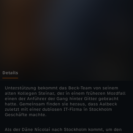
a
r
B
e
c
k
Details
-
Unterstützung bekommt das Beck-Team von seinem
alten Kollegen Steinar, der in einem früheren Mordfall
einen der Anführer der Gang hinter Gitter gebracht
E
hatte. Gemeinsam finden sie heraus, dass Aalbeck
zuletzt mit einer dubiosen IT-Firma in Stockholm
i
Geschäfte machte.
n
Als der Däne Nicolai nach Stockholm kommt, um den