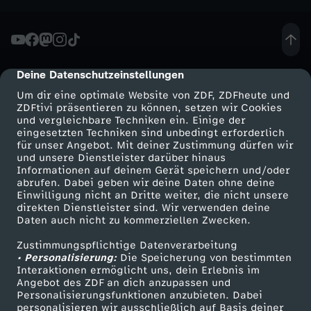
Deine Datenschutzeinstellungen
cmp-dialog-description
Um dir eine optimale Website von ZDF, ZDFheute und
ZDFtivi präsentieren zu können, setzen wir Cookies
und vergleichbare Techniken ein. Einige der
eingesetzten Techniken sind unbedingt erforderlich
für unser Angebot. Mit deiner Zustimmung dürfen wir
Mehr ZDF
Service
und unsere Dienstleister darüber hinaus
Informationen auf deinem Gerät speichern und/oder
ZDF-Apps
ZDFmitreden
abrufen. Dabei geben wir deine Daten ohne deine
Einwilligung nicht an Dritte weiter, die nicht unsere
Smart TV
Kontakt zum ZDF
direkten Dienstleister sind. Wir verwenden deine
Daten auch nicht zu kommerziellen Zwecken.
ZDFtext
Tickets
Zustimmungspflichtige Datenverarbeitung
Livestreams
Zuschauerservice
• Personalisierung:
Die Speicherung von bestimmten
Sendungen A-Z
Hilfe
Interaktionen ermöglicht uns, dein Erlebnis im
Angebot des ZDF an dich anzupassen und
TV-Programm
Personalisierungsfunktionen anzubieten. Dabei
personalisieren wir ausschließlich auf Basis deiner