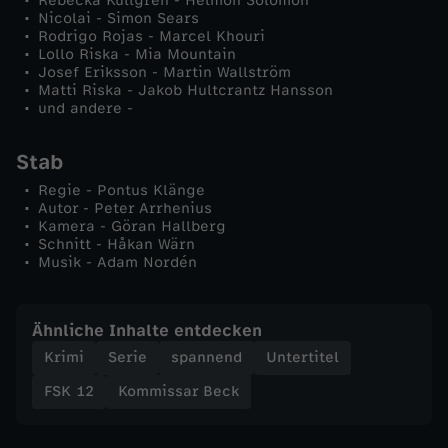
Rebecka Kullgren - Helmon Solomon
n
Nicolai - Simon Sears
Rodrigo Rojas - Marcel Khouri
Lollo Riska - Mia Mountain
Josef Eriksson - Martin Wallström
Matti Riska - Jakob Hultcrantz Hansson
und andere -
Stab
Regie - Pontus Klänge
Autor - Peter Arrhenius
Kamera - Göran Hallberg
Schnitt - Håkan Wärn
Musik - Adam Nordén
Ähnliche Inhalte entdecken
Krimi
Serie
spannend
Untertitel
FSK 12
Kommissar Beck