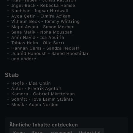
Klas Fredén - Jonas Karlsson
Inger Beck - Rebecka Hemse
Nachbar - Ingvar Hirdwall
Ayda Ḉetin - Elmira Arikan
Vilhelm Beck - Tommy Wättring
Majid Awani - Simon Mezher
Sana Malik - Noha Mousbah
Amir Navid - Isa Aouifia
Tobias Helm - Olle Sarri
Hannah Gems - Sandra Redlaff
Juanid Hanoush - Saeed Hooshidar
und andere -
Stab
Regie - Lisa Ohlin
Autor - Fredrik Agetoft
Kamera - Gabriel Mkrttchian
Schnitt - Tove Lamm Stråhle
Musik - Adam Nordén
Ähnliche Inhalte entdecken
Krimi
Serie
spannend
Untertitel