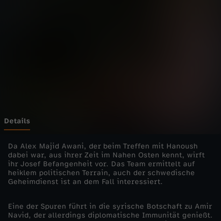
a
r
B
e
c
k
Details
-
Da Alex Majid Awani, der beim Treffen mit Hanoush
dabei war, aus ihrer Zeit im Nahen Osten kennt, wirft
ihr Josef Befangenheit vor. Das Team ermittelt auf
T
heiklem politischen Terrain, auch der schwedische
Geheimdienst ist an dem Fall interessiert.
o
Eine der Spuren führt in die syrische Botschaft zu Amir
d
Navid, der allerdings diplomatische Immunität genießt.