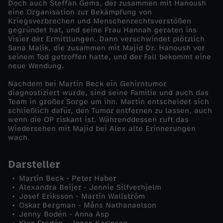
Doch auch Steffan Gems, der zusammen mit Hanoush
eine Organisation zur Bekämpfung von
i
Kriegsverbrechen und Menschenrechtsverstößen
gegründet hat, und seine Frau Hannah geraten ins
Visier der Ermittlungen. Dann verschwindet plötzlich
n
Sana Malik, die zusammen mit Majid Dr. Hanoush vor
seinem Tod getroffen hatte, und der Fall bekommt eine
S
neue Wendung.
Nachdem bei Martin Beck ein Gehirntumor
a
diagnostiziert wurde, sind seine Familie und auch das
Team in großer Sorge um ihn. Martin entscheidet sich
schließlich dafür, den Tumor entfernen zu lassen, auch
m
wenn die OP riskant ist. Währenddessen ruft das
Wiedersehen mit Majid bei Alex alte Erinnerungen
a
wach.
r
Darsteller
Martin Beck - Peter Haber
r
Alexandra Beijer - Jennie Silfverhjelm
Josef Eriksson - Martin Wallström
Oskar Bergman - Måns Nathanaelson
a
Jenny Bodén - Anna Asp