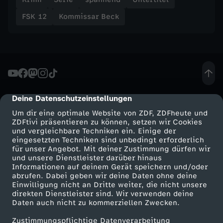
FSK 12
Kommissar Beck
Deine Datenschutzeinstellungen
cmp-dialog-description
Um dir eine optimale Website von ZDF, ZDFheute und
ZDFtivi präsentieren zu können, setzen wir Cookies
und vergleichbare Techniken ein. Einige der
eingesetzten Techniken sind unbedingt erforderlich
für unser Angebot. Mit deiner Zustimmung dürfen wir
Mehr ZDF
Service
und unsere Dienstleister darüber hinaus
Informationen auf deinem Gerät speichern und/oder
ZDF-Apps
ZDFmitreden
abrufen. Dabei geben wir deine Daten ohne deine
Einwilligung nicht an Dritte weiter, die nicht unsere
Smart TV
Kontakt zum ZDF
direkten Dienstleister sind. Wir verwenden deine
Daten auch nicht zu kommerziellen Zwecken.
ZDFtext
Tickets
Zustimmungspflichtige Datenverarbeitung
Livestreams
Zuschauerservice