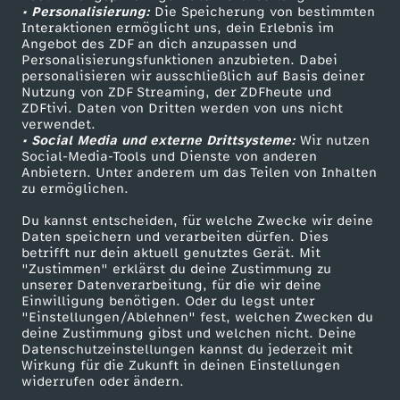
• Personalisierung:
Die Speicherung von bestimmten
Sendungen A-Z
Hilfe
Interaktionen ermöglicht uns, dein Erlebnis im
Angebot des ZDF an dich anzupassen und
TV-Programm
Personalisierungsfunktionen anzubieten. Dabei
personalisieren wir ausschließlich auf Basis deiner
Nutzung von ZDF Streaming, der ZDFheute und
ZDFtivi. Daten von Dritten werden von uns nicht
Das ZDF
verwendet.
• Social Media und externe Drittsysteme:
Wir nutzen
ZDF Unternehmen
Social-Media-Tools und Dienste von anderen
Anbietern. Unter anderem um das Teilen von Inhalten
Karriere
zu ermöglichen.
Presseportal
Du kannst entscheiden, für welche Zwecke wir deine
ZDF goes Schule
Daten speichern und verarbeiten dürfen. Dies
betrifft nur dein aktuell genutztes Gerät. Mit
Werbefernsehen
"Zustimmen" erklärst du deine Zustimmung zu
unserer Datenverarbeitung, für die wir deine
Mainzelmännchen
Einwilligung benötigen. Oder du legst unter
"Einstellungen/Ablehnen" fest, welchen Zwecken du
deine Zustimmung gibst und welchen nicht. Deine
Datenschutzeinstellungen kannst du jederzeit mit
Wirkung für die Zukunft in deinen Einstellungen
widerrufen oder ändern.