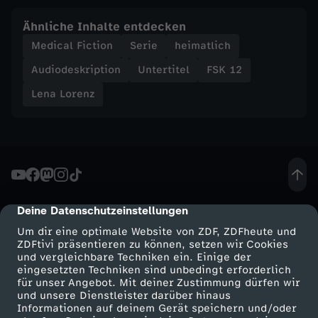
Ähnliche Inhalte entdecken
Medical Fiction
Serie
heimatlich
Audiodeskription
Untertitel
FSK 12
Lena Lorenz
Deine Datenschutzeinstellungen
cmp-dialog-description
Um dir eine optimale Website von ZDF, ZDFheute und
ZDFtivi präsentieren zu können, setzen wir Cookies
und vergleichbare Techniken ein. Einige der
eingesetzten Techniken sind unbedingt erforderlich
für unser Angebot. Mit deiner Zustimmung dürfen wir
Mehr ZDF
Service
und unsere Dienstleister darüber hinaus
Informationen auf deinem Gerät speichern und/oder
ZDF-Apps
ZDFmitreden