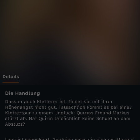
e
n
z
-
E
i
Details
n
Die Handlung
Dass er auch Kletterer ist, findet sie mit ihrer
F
Höhenangst nicht gut. Tatsächlich kommt es bei einer
Klettertour zu einem Unglück: Quirins Freund Markus
stürzt ab. Hat Quirin tatsächlich keine Schuld an dem
a
Absturz?
l
Lena ist schockiert. Zugleich muss sie sich um Markus'