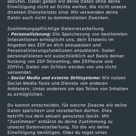
abrufen. Dabei geben wir deine Daten ohne deine
Einwilligung nicht an Dritte weiter, die nicht unsere
Smart TV
Kontakt zum ZDF
direkten Dienstleister sind. Wir verwenden deine
Daten auch nicht zu kommerziellen Zwecken.
ZDFtext
Tickets
Zustimmungspflichtige Datenverarbeitung
Livestreams
Zuschauerservice
• Personalisierung:
Die Speicherung von bestimmten
Sendungen A-Z
Hilfe
Interaktionen ermöglicht uns, dein Erlebnis im
Angebot des ZDF an dich anzupassen und
TV-Programm
Personalisierungsfunktionen anzubieten. Dabei
personalisieren wir ausschließlich auf Basis deiner
Nutzung von ZDF Streaming, der ZDFheute und
ZDFtivi. Daten von Dritten werden von uns nicht
Das ZDF
verwendet.
• Social Media und externe Drittsysteme:
Wir nutzen
ZDF Unternehmen
Social-Media-Tools und Dienste von anderen
Anbietern. Unter anderem um das Teilen von Inhalten
Karriere
zu ermöglichen.
Presseportal
Du kannst entscheiden, für welche Zwecke wir deine
ZDF goes Schule
Daten speichern und verarbeiten dürfen. Dies
betrifft nur dein aktuell genutztes Gerät. Mit
Werbefernsehen
"Zustimmen" erklärst du deine Zustimmung zu
unserer Datenverarbeitung, für die wir deine
Mainzelmännchen
Einwilligung benötigen. Oder du legst unter