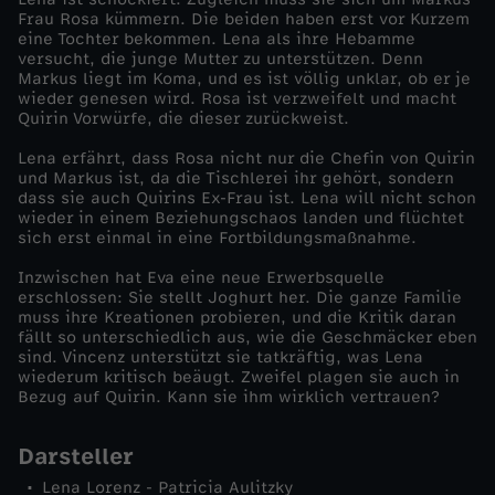
Frau Rosa kümmern. Die beiden haben erst vor Kurzem
l
eine Tochter bekommen. Lena als ihre Hebamme
versucht, die junge Mutter zu unterstützen. Denn
Markus liegt im Koma, und es ist völlig unklar, ob er je
v
wieder genesen wird. Rosa ist verzweifelt und macht
Quirin Vorwürfe, die dieser zurückweist.
o
Lena erfährt, dass Rosa nicht nur die Chefin von Quirin
und Markus ist, da die Tischlerei ihr gehört, sondern
n
dass sie auch Quirins Ex-Frau ist. Lena will nicht schon
wieder in einem Beziehungschaos landen und flüchtet
sich erst einmal in eine Fortbildungsmaßnahme.
L
Inzwischen hat Eva eine neue Erwerbsquelle
erschlossen: Sie stellt Joghurt her. Die ganze Familie
i
muss ihre Kreationen probieren, und die Kritik daran
fällt so unterschiedlich aus, wie die Geschmäcker eben
e
sind. Vincenz unterstützt sie tatkräftig, was Lena
wiederum kritisch beäugt. Zweifel plagen sie auch in
Bezug auf Quirin. Kann sie ihm wirklich vertrauen?
b
Darsteller
e
Lena Lorenz - Patricia Aulitzky