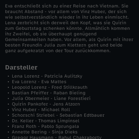
l
Eva entschließt sich zu einer Reise nach Vietnam. Sie
braucht Abstand - vor allem von Vinz Huber, der sich
wie selbstverständlich wieder in ihr Leben einmischt.
Lena zerbricht sich derweil den Kopf, was sie Quirin
zum Geburtstag schenken könnte. Allmählich kommen
ihr Zweifel, ob sie überhaupt genügend
Gemeinsamkeiten haben. Vor allem, als Quirin mit ihrer
besten Freundin Julia zum Klettern geht und beide
ganz aufgekratzt von der Tour zurückkommen.
Darsteller
Lena Lorenz - Patricia Aulitzky
Eva Lorenz - Eva Mattes
Leopold Lorenz - Fred Stillkrauth
Bastian Pfeiffer - Raban Bieling
Julia Obermeier - Liane Forestieri
Quirin Pankofer - Jens Atzorn
Vinz Huber - Michael Roll
Schorschi Striebel - Sebastian Edtbauer
Dr. Keller - Thomas Limpinsel
Franz Roth - Pablo Sprungala
Annette Bering - Sinja Dieks
Gregor Hausmann - Rahul Chakraborty