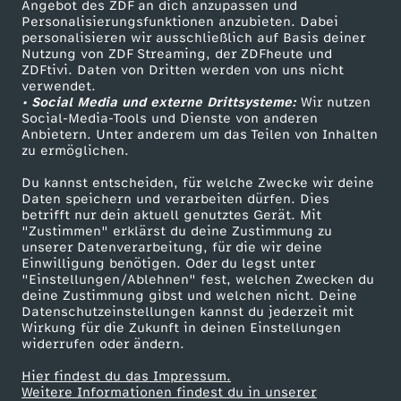
Angebot des ZDF an dich anzupassen und
TV-Programm
Personalisierungsfunktionen anzubieten. Dabei
personalisieren wir ausschließlich auf Basis deiner
Nutzung von ZDF Streaming, der ZDFheute und
ZDFtivi. Daten von Dritten werden von uns nicht
Das ZDF
verwendet.
• Social Media und externe Drittsysteme:
Wir nutzen
ZDF Unternehmen
Social-Media-Tools und Dienste von anderen
Anbietern. Unter anderem um das Teilen von Inhalten
Karriere
zu ermöglichen.
Presseportal
Du kannst entscheiden, für welche Zwecke wir deine
ZDF goes Schule
Daten speichern und verarbeiten dürfen. Dies
betrifft nur dein aktuell genutztes Gerät. Mit
Werbefernsehen
"Zustimmen" erklärst du deine Zustimmung zu
unserer Datenverarbeitung, für die wir deine
Mainzelmännchen
Einwilligung benötigen. Oder du legst unter
"Einstellungen/Ablehnen" fest, welchen Zwecken du
deine Zustimmung gibst und welchen nicht. Deine
Datenschutzeinstellungen kannst du jederzeit mit
Wirkung für die Zukunft in deinen Einstellungen
widerrufen oder ändern.
Hier findest du das Impressum.
Partner
Weitere Informationen findest du in unserer