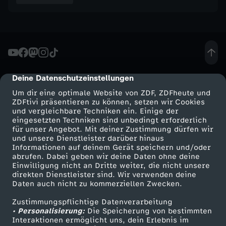
Deine Datenschutzeinstellungen
cmp-dialog-description
Um dir eine optimale Website von ZDF, ZDFheute und
ZDFtivi präsentieren zu können, setzen wir Cookies
und vergleichbare Techniken ein. Einige der
eingesetzten Techniken sind unbedingt erforderlich
für unser Angebot. Mit deiner Zustimmung dürfen wir
Mehr ZDF
Service
und unsere Dienstleister darüber hinaus
Informationen auf deinem Gerät speichern und/oder
ZDF-Apps
ZDFmitreden
abrufen. Dabei geben wir deine Daten ohne deine
Einwilligung nicht an Dritte weiter, die nicht unsere
Smart TV
Kontakt zum ZDF
direkten Dienstleister sind. Wir verwenden deine
Daten auch nicht zu kommerziellen Zwecken.
ZDFtext
Tickets
Zustimmungspflichtige Datenverarbeitung
Livestreams
Zuschauerservice
• Personalisierung:
Die Speicherung von bestimmten
Sendungen A-Z
Hilfe
Interaktionen ermöglicht uns, dein Erlebnis im