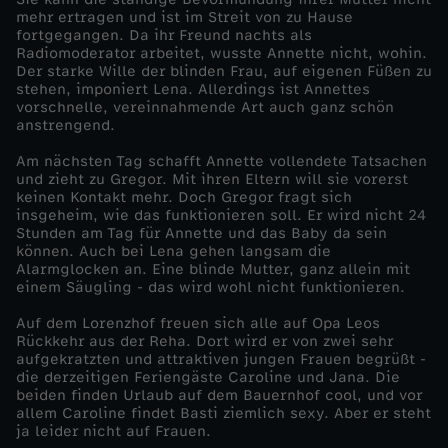
mehr ertragen und ist im Streit von zu Hause
l
fortgegangen. Da ihr Freund nachts als
Radiomoderator arbeitet, wusste Annette nicht, wohin.
Der starke Wille der blinden Frau, auf eigenen Füßen zu
l
stehen, imponiert Lena. Allerdings ist Annettes
vorschnelle, vereinnahmende Art auch ganz schön
anstrengend.
e
Am nächsten Tag schafft Annette vollendete Tatsachen
Z
und zieht zu Gregor. Mit ihren Eltern will sie vorerst
keinen Kontakt mehr. Doch Gregor fragt sich
insgeheim, wie das funktionieren soll. Er wird nicht 24
w
Stunden am Tag für Annette und das Baby da sein
können. Auch bei Lena gehen langsam die
Alarmglocken an. Eine blinde Mutter, ganz allein mit
e
einem Säugling - das wird wohl nicht funktionieren.
i
Auf dem Lorenzhof freuen sich alle auf Opa Leos
Rückkehr aus der Reha. Dort wird er von zwei sehr
aufgekratzten und attraktiven jungen Frauen begrüßt -
f
die derzeitigen Feriengäste Caroline und Jana. Die
beiden finden Urlaub auf dem Bauernhof cool, und vor
allem Caroline findet Basti ziemlich sexy. Aber er steht
e
ja leider nicht auf Frauen.