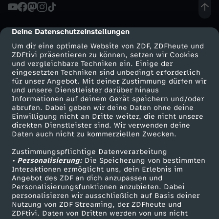
Deine Datenschutzeinstellungen
cmp-dialog-description
Um dir eine optimale Website von ZDF, ZDFheute und
ZDFtivi präsentieren zu können, setzen wir Cookies
und vergleichbare Techniken ein. Einige der
eingesetzten Techniken sind unbedingt erforderlich
für unser Angebot. Mit deiner Zustimmung dürfen wir
Mehr ZDF
Service
und unsere Dienstleister darüber hinaus
Informationen auf deinem Gerät speichern und/oder
ZDF-Apps
ZDFmitreden
abrufen. Dabei geben wir deine Daten ohne deine
Einwilligung nicht an Dritte weiter, die nicht unsere
Smart TV
Kontakt zum ZDF
direkten Dienstleister sind. Wir verwenden deine
Daten auch nicht zu kommerziellen Zwecken.
ZDFtext
Tickets
Zustimmungspflichtige Datenverarbeitung
Livestreams
Zuschauerservice
• Personalisierung:
Die Speicherung von bestimmten
Sendungen A-Z
Hilfe
Interaktionen ermöglicht uns, dein Erlebnis im
Angebot des ZDF an dich anzupassen und
TV-Programm
Personalisierungsfunktionen anzubieten. Dabei
personalisieren wir ausschließlich auf Basis deiner
Nutzung von ZDF Streaming, der ZDFheute und
ZDFtivi. Daten von Dritten werden von uns nicht
Das ZDF