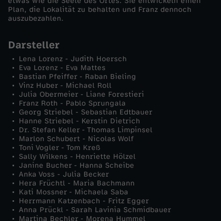
etwas wie die Seele des Ortes. Sie entwickeln einen
Plan, die Lokalität zu behalten und Franz dennoch
auszubezahlen.
Darsteller
Lena Lorenz - Judith Hoersch
Eva Lorenz - Eva Mattes
Bastian Pfeiffer - Raban Bieling
Vinz Huber - Michael Roll
Julia Obermeier - Liane Forestieri
Franz Roth - Pablo Sprungala
Georg Striebel - Sebastian Edtbauer
Hanne Striebel - Kerstin Dietrich
Dr. Stefan Keller - Thomas Limpinsel
Marlon Schubert - Nicolas Wolf
Toni Vogler - Tom Kreß
Sally Wilkens - Henriette Hölzel
Janine Bucher - Hanna Scheibe
Anka Voss - Julia Becker
Hera Früchtl - Maria Bachmann
Kati Mossner - Michaela Saba
Herrmann Katzenbach - Fritz Egger
Anna Prückl - Sarah Lavinia Schmidbauer
Martina Bechler - Morena Hummel