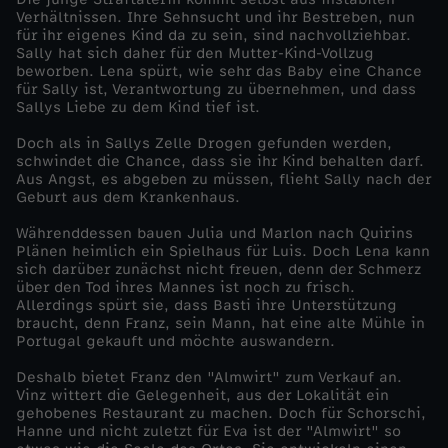
Verhältnissen. Ihre Sehnsucht und ihr Bestreben, nun
G
für ihr eigenes Kind da zu sein, sind nachvollziehbar.
Sally hat sich daher für den Mutter-Kind-Vollzug
beworben. Lena spürt, wie sehr das Baby eine Chance
i
für Sally ist, Verantwortung zu übernehmen, und dass
Sallys Liebe zu dem Kind tief ist.
t
Doch als in Sallys Zelle Drogen gefunden werden,
schwindet die Chance, dass sie ihr Kind behalten darf.
t
Aus Angst, es abgeben zu müssen, flieht Sally nach der
Geburt aus dem Krankenhaus.
e
Währenddessen bauen Julia und Marlon nach Quirins
Plänen heimlich ein Spielhaus für Luis. Doch Lena kann
sich darüber zunächst nicht freuen, denn der Schmerz
r
über den Tod ihres Mannes ist noch zu frisch.
Allerdings spürt sie, dass Basti ihre Unterstützung
n
braucht, denn Franz, sein Mann, hat eine alte Mühle in
Portugal gekauft und möchte auswandern.
Deshalb bietet Franz den "Almwirt" zum Verkauf an.
Vinz wittert die Gelegenheit, aus der Lokalität ein
gehobenes Restaurant zu machen. Doch für Schorschi,
Hanne und nicht zuletzt für Eva ist der "Almwirt" so