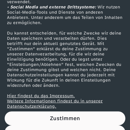
verwendet.
• Social Media und externe Drittsysteme:
Wir nutzen
ZDF Unternehmen
Social-Media-Tools und Dienste von anderen
Anbietern. Unter anderem um das Teilen von Inhalten
Karriere
zu ermöglichen.
Presseportal
Du kannst entscheiden, für welche Zwecke wir deine
ZDF goes Schule
Daten speichern und verarbeiten dürfen. Dies
betrifft nur dein aktuell genutztes Gerät. Mit
Werbefernsehen
"Zustimmen" erklärst du deine Zustimmung zu
unserer Datenverarbeitung, für die wir deine
Mainzelmännchen
Einwilligung benötigen. Oder du legst unter
"Einstellungen/Ablehnen" fest, welchen Zwecken du
deine Zustimmung gibst und welchen nicht. Deine
Datenschutzeinstellungen kannst du jederzeit mit
Wirkung für die Zukunft in deinen Einstellungen
widerrufen oder ändern.
Hier findest du das Impressum.
Partner
Weitere Informationen findest du in unserer
Datenschutzerklärung.
Zustimmen