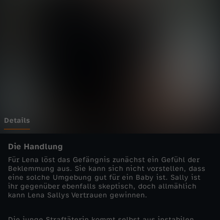
e
n
z
-
H
i
Details
n
Die Handlung
Für Lena löst das Gefängnis zunächst ein Gefühl der
t
Beklemmung aus. Sie kann sich nicht vorstellen, dass
eine solche Umgebung gut für ein Baby ist. Sally ist
ihr gegenüber ebenfalls skeptisch, doch allmählich
e
kann Lena Sallys Vertrauen gewinnen.
r
Die junge Straftäterin kommt selbst aus instabilen