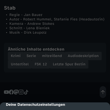
i
Stab
Regie - Jan Bauer
n
Autor - Robert Hummel, Stefanie Fies (Headautorin)
Kamera - Andrew Stokes
z
Schnitt - Lena Bieniek
Musik - Dirk Leupolz
Ähnliche Inhalte entdecken
Krimi
Serie
mitreißend
Audiodeskription
Untertitel
FSK 12
Letzte Spur Berlin
Deine Datenschutzeinstellungen
cmp-dialog-description