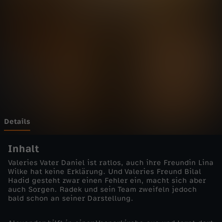
p
Wechseln zu: ZDFheute
u
r
B
e
r
Details
l
Inhalt
Valeries Vater Daniel ist ratlos, auch ihre Freundin Lina
i
Wilke hat keine Erklärung. Und Valeries Freund Bilal
Hadid gesteht zwar einen Fehler ein, macht sich aber
auch Sorgen. Radek und sein Team zweifeln jedoch
n
bald schon an seiner Darstellung.
-