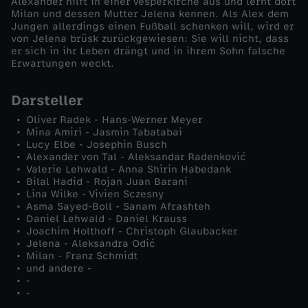
Alexander hilft in einer Vesperkirche aus und lernt dort
Milan und dessen Mutter Jelena kennen. Als Alex dem
M
Jungen allerdings einen Fußball schenken will, wird er
von Jelena brüsk zurückgewiesen: Sie will nicht, dass
er sich in ihr Leben drängt und in ihrem Sohn falsche
ä
Erwartungen weckt.
r
Darsteller
Oliver Radek - Hans-Werner Meyer
c
Mina Amiri - Jasmin Tabatabai
Lucy Elbe - Josephin Busch
h
Alexander von Tal - Aleksandar Radenković
Valerie Lehwald - Anna Shirin Habedank
Bilal Hadid - Rojan Juan Barani
e
Lina Wilke - Vivien Sczesny
Asma Sayed-Boll - Sanam Afrashteh
Daniel Lehwald - Daniel Krauss
n
Joachim Holthoff - Christoph Glaubacker
Jelena - Aleksandra Odić
p
Milan - Franz Schmidt
und andere -
-
r
-