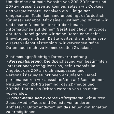
Um dir eine optimale Website von ZDF, ZDFheute und
ZDFtivi präsentieren zu können, setzen wir Cookies
und vergleichbare Techniken ein. Einige der
eingesetzten Techniken sind unbedingt erforderlich
für unser Angebot. Mit deiner Zustimmung dürfen wir
Mehr ZDF
Service
und unsere Dienstleister darüber hinaus
Informationen auf deinem Gerät speichern und/oder
ZDF-Apps
ZDFmitreden
abrufen. Dabei geben wir deine Daten ohne deine
Einwilligung nicht an Dritte weiter, die nicht unsere
Smart TV
Kontakt zum ZDF
direkten Dienstleister sind. Wir verwenden deine
Daten auch nicht zu kommerziellen Zwecken.
ZDFtext
Tickets
Zustimmungspflichtige Datenverarbeitung
Livestreams
Zuschauerservice
• Personalisierung:
Die Speicherung von bestimmten
Sendungen A-Z
Hilfe
Interaktionen ermöglicht uns, dein Erlebnis im
Angebot des ZDF an dich anzupassen und
TV-Programm
Personalisierungsfunktionen anzubieten. Dabei
personalisieren wir ausschließlich auf Basis deiner
Nutzung von ZDF Streaming, der ZDFheute und
ZDFtivi. Daten von Dritten werden von uns nicht
Das ZDF
verwendet.
• Social Media und externe Drittsysteme:
Wir nutzen
ZDF Unternehmen
Social-Media-Tools und Dienste von anderen
Anbietern. Unter anderem um das Teilen von Inhalten
Karriere
zu ermöglichen.