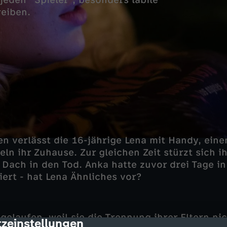
jeden "Spieler", besonders labile
eiben.
 verlässt die 16-jährige Lena mit Handy, eine
ln ihr Zuhause. Zur gleichen Zeit stürzt sich i
Dach in den Tod. Anka hatte zuvor drei Tage in
rt - hat Lena Ähnliches vor?
gelaufen, weil sie die Trennung ihrer Eltern ni
zeinstellungen
cription