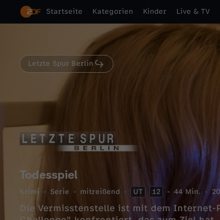
Startseite
Kategorien
Kinder
Live & TV
Letzte Spur Berlin
Todesspiel
Krimi
Serie
mitreißend
UT
12
44 Min.
2
Die Vermisstenstelle ist mit dem Interne