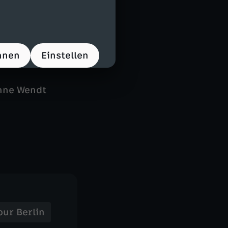
hnen
Einstellen
anne Wendt
pur Berlin