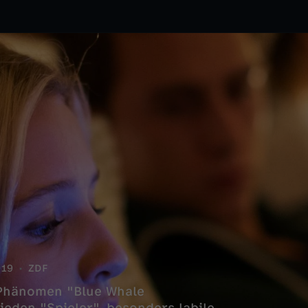
019
ZDF
t-Phänomen "Blue Whale