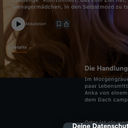
Challenge" konfrontiert, das zum Ziel hat, 
Teenagermädchen, in den Selbstmord zu tr
Abspielen
Details
Die Handlung
Im Morgengrauen
paar Lebensmitte
Anka von einem 
dem Dach campie
Oder ist sie weg
Deine Datenschut
cmp-dialog-des