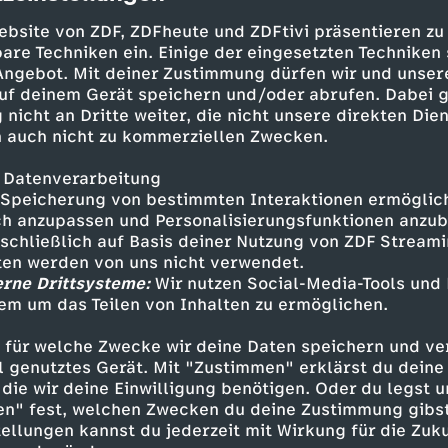
mit den SMS auf sich, die beide vor ihrem Ver
? Für die Ermittler beginnt ein Wettlauf gegen 
ebsite von ZDF, ZDFheute und ZDFtivi präsentieren zu
, dass auch Lena Opfer eines perfiden Spiels zu
are Techniken ein. Einige der eingesetzten Techniken
 Angebot. Mit deiner Zustimmung dürfen wir und unser
ält ihre jüngere Schwester Meike eine wichtig
uf deinem Gerät speichern und/oder abrufen. Dabei 
 nicht an Dritte weiter, die nicht unsere direkten Dien
 auch nicht zu kommerziellen Zwecken.
 Datenverarbeitung
Speicherung von bestimmten Interaktionen ermöglicht
h anzupassen und Personalisierungsfunktionen anzub
 - Hans-Werner Meyer
sschließlich auf Basis deiner Nutzung von ZDF Stream
 Jasmin Tabatabai
tten werden von uns nicht verwendet.
Josephin Busch
erne Drittsysteme:
Wir nutzen Social-Media-Tools und
n Tal - Aleksandar Radenkovic
em um das Teilen von Inhalten zu ermöglichen.
 - Nina Herzberg
 für welche Zwecke wir deine Daten speichern und ver
r - Nina Kaiser
ell genutztes Gerät. Mit "Zustimmen" erklärst du dein
- Oskar Belton
die wir deine Einwilligung benötigen. Oder du legst u
 - Beat Marti
en" fest, welchen Zwecken du deine Zustimmung gibst
er - Elisabeth Baulitz
ellungen kannst du jederzeit mit Wirkung für die Zuku
- Lina Keller