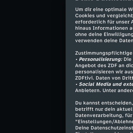
Und was hat es 
empfangen haben
Um dir eine optimale W
ihnen klar wird
Cookies und vergleichb
erforderlich für unser
Und gerade da h
hinaus Informationen a
zurück.
ohne deine Einwilligung
verwenden deine Daten
Zustimmungspflichtige
Darsteller
• Personalisierung:
Die 
Angebot des ZDF an dic
Oliver Radek
personalisieren wir au
Mina Amiri -
ZDFtivi. Daten von Dri
Lucy Elbe - 
• Social Media und ext
Alexander vo
Anbietern. Unter ander
Lena Wegener
Du kannst entscheiden,
Meike Wegene
betrifft nur dein aktu
Lukas Kiefer 
Datenverarbeitung, für 
Carl Wegener
"Einstellungen/Ablehn
Claudia Wegen
Deine Datenschutzeinst
Anka Schmidt 