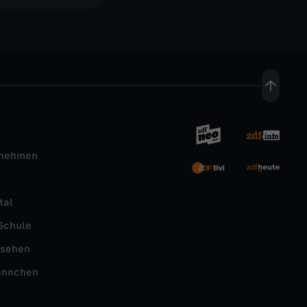
rnehmen
tal
Schule
nsehen
ännchen