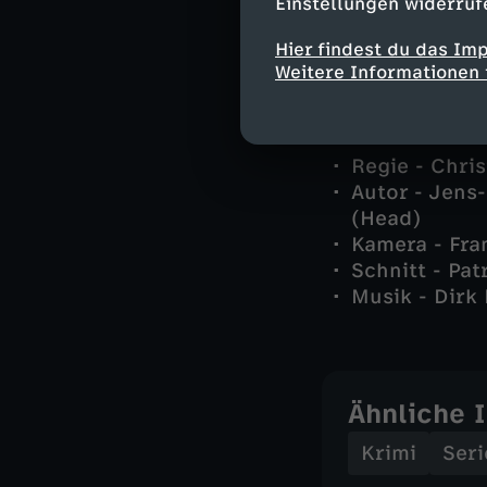
Einstellungen widerruf
und andere -
Hier findest du das Im
Weitere Informationen 
Stab
Regie - Chri
Autor - Jens
(Head)
Kamera - Fra
Schnitt - Pat
Musik - Dirk
Ähnliche 
Krimi
Seri