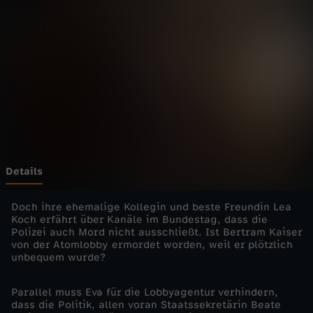
t
i
n
-
S
c
Details
h
Doch ihre ehemalige Kollegin und beste Freundin Lea
Koch erfährt über Kanäle im Bundestag, dass die
Polizei auch Mord nicht ausschließt. Ist Bertram Kaiser
u
von der Atomlobby ermordet worden, weil er plötzlich
unbequem wurde?
l
Parallel muss Eva für die Lobbyagentur verhindern,
d
dass die Politik, allen voran Staatssekretärin Beate