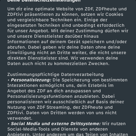
cmp-dialog-description
Um dir eine optimale Website von ZDF, ZDFheute und
ZDFtivi präsentieren zu können, setzen wir Cookies
und vergleichbare Techniken ein. Einige der
eingesetzten Techniken sind unbedingt erforderlich
für unser Angebot. Mit deiner Zustimmung dürfen wir
Mehr ZDF
Service
und unsere Dienstleister darüber hinaus
Informationen auf deinem Gerät speichern und/oder
ZDF-Apps
ZDFmitreden
abrufen. Dabei geben wir deine Daten ohne deine
Einwilligung nicht an Dritte weiter, die nicht unsere
Smart TV
Kontakt zum ZDF
direkten Dienstleister sind. Wir verwenden deine
Daten auch nicht zu kommerziellen Zwecken.
ZDFtext
Tickets
Zustimmungspflichtige Datenverarbeitung
Livestreams
Zuschauerservice
• Personalisierung:
Die Speicherung von bestimmten
Sendungen A-Z
Hilfe
Interaktionen ermöglicht uns, dein Erlebnis im
Angebot des ZDF an dich anzupassen und
TV-Programm
Personalisierungsfunktionen anzubieten. Dabei
personalisieren wir ausschließlich auf Basis deiner
Nutzung von ZDF Streaming, der ZDFheute und
ZDFtivi. Daten von Dritten werden von uns nicht
Das ZDF
verwendet.
• Social Media und externe Drittsysteme:
Wir nutzen
ZDF Unternehmen
Social-Media-Tools und Dienste von anderen
Anbietern. Unter anderem um das Teilen von Inhalten
Karriere