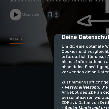
scheint ein Verkauf an die finnische Konku
Abspielen
Deine Datenschut
cmp-dialog-des
Details
Um dir eine optimale W
Cookies und vergleichb
Anne und Erik w
erforderlich für unser
hinaus Informationen a
Firmenrettung m
ohne deine Einwilligung
Therapiemethode
verwenden deine Daten
Kristalle streic
Was angesichts 
Zustimmungspflichtige
auch nicht die s
• Personalisierung:
Die 
Angebot des ZDF an dic
personalisieren wir au
ZDFtivi. Daten von Dri
Während seine E
• Social Media und ext