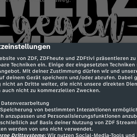
rrenz der letzte Ausweg.
zeinstellungen
cription
ebsite von ZDF, ZDFheute und ZDFtivi präsentieren zu
are Techniken ein. Einige der eingesetzten Techniken
ollen den Firmenpatriarchen Ludwig in ihre Ü
 Angebot. Mit deiner Zustimmung dürfen wir und unser
uf deinem Gerät speichern und/oder abrufen. Dabei 
iteinbeziehen, doch dieser ist zu sehr mit alte
 nicht an Dritte weiter, die nicht unsere direkten Dien
n für seine Demenz beschäftigt. Während er M
 auch nicht zu kommerziellen Zwecken.
helt, beschließt er, sich weiter aus der Firma z
seines "Verhandlungsgeschicks" mit den Finnen
 Datenverarbeitung
chlechteste Idee ist.
Speicherung von bestimmten Interaktionen ermöglicht
h anzupassen und Personalisierungsfunktionen anzub
sschließlich auf Basis deiner Nutzung von ZDF Stream
tten werden von uns nicht verwendet.
ltern also wieder voll und ganz mit der Firma b
erne Drittsysteme:
Wir nutzen Social-Media-Tools und