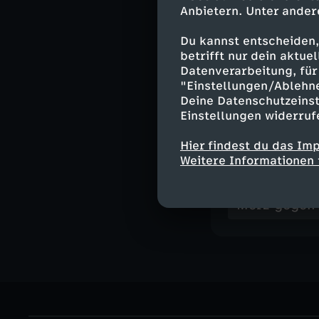
wendet sich Leo
Anbietern. Unter ander
mit Rat und Tat
wirkliche Leben
Du kannst entscheiden,
betrifft nur dein aktu
sondern in sein
Datenverarbeitung, für 
Beiden das Shi
"Einstellungen/Ablehn
Deine Datenschutzeinst
Einstellungen widerruf
Hier findest du das Im
Ähnliche 
Weitere Informationen 
Comedy
S
Merz gegen