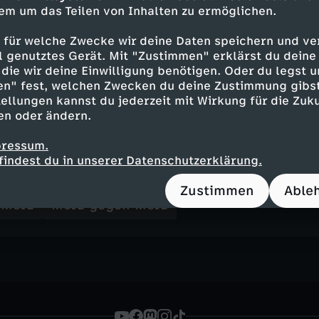
n seinen Großeltern Renate und Günter zu, die 
em um das Teilen von Inhalten zu ermöglichen.
, sondern auch in der Einschätzung unterstütze
 und die dazugehörigen Kompetenzen nicht in d
 für welche Zwecke wir deine Daten speichern und ver
ell genutztes Gerät. Mit "Zustimmen" erklärst du dein
em Job in der Shisha-Bar lernt. Ganz nebenbei
die wir deine Einwilligung benötigen. Oder du legst u
sha rauchen auch noch Spaß.
en" fest, welchen Zwecken du deine Zustimmung gibst
ellungen kannst du jederzeit mit Wirkung für die Zuku
en oder ändern.
pressum.
Inhalte entdecken
findest du in unserer Datenschutzerklärung.
erie
authentisch
Audiodeskription
Unterti
Zustimmen
Able
 Merz
Merz gegen Merz