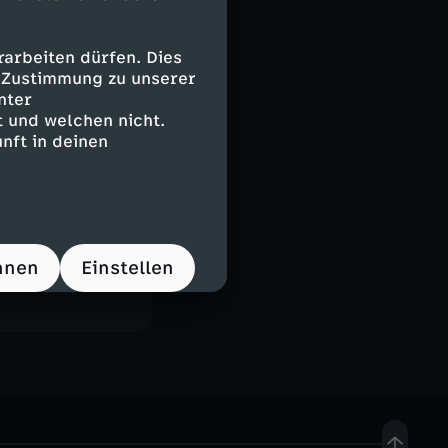
ihn nicht nur
n, dass er das
er Schule,
arbeiten dürfen. Dies
e Zustimmung zu unserer
 macht den
nter
 und welchen nicht.
nft in deinen
tel
FSK 6
hnen
Einstellen