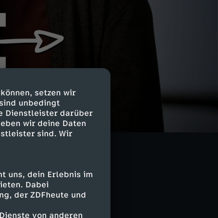
 können, setzen wir
 sind unbedingt
berlegungen zur
e Dienstleister darüber
geben wir deine Daten
rnativen
stleister sind. Wir
aria zuliebe
urückzuziehen.
 vielleicht
 uns, dein Erlebnis im
ieten. Dabei
ing, der ZDFheute und
eschäftigt sind,
 Dienste von anderen