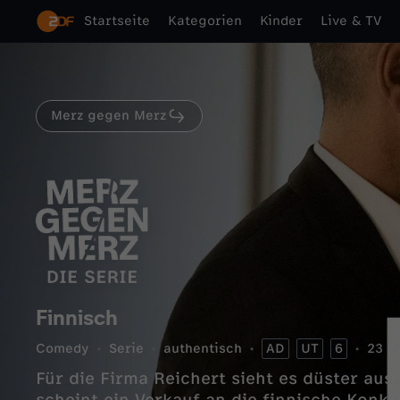
Startseite
Kategorien
Kinder
Live & TV
Merz gegen Merz
Finnisch
Comedy
Serie
authentisch
AD
UT
6
23 M
Für die Firma Reichert sieht es düster au