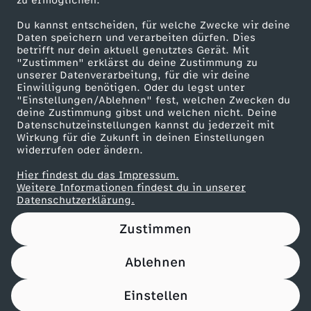
zu ermöglichen.
g
Presseportal
Du kannst entscheiden, für welche Zwecke wir deine
ZDF goes Schule
Daten speichern und verarbeiten dürfen. Dies
betrifft nur dein aktuell genutztes Gerät. Mit
Werbefernsehen
"Zustimmen" erklärst du deine Zustimmung zu
unserer Datenverarbeitung, für die wir deine
Mainzelmännchen
Einwilligung benötigen. Oder du legst unter
"Einstellungen/Ablehnen" fest, welchen Zwecken du
deine Zustimmung gibst und welchen nicht. Deine
Datenschutzeinstellungen kannst du jederzeit mit
Wirkung für die Zukunft in deinen Einstellungen
widerrufen oder ändern.
Hier findest du das Impressum.
Partner
Weitere Informationen findest du in unserer
Datenschutzerklärung.
Zustimmen
Ablehnen
Nutzungsbedingungen
Datenschutz
Datenschutz-Einstellungen
Impressum
Einstellen