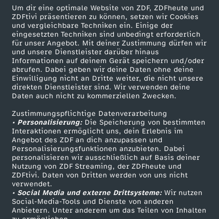
Um dir eine optimale Website von ZDF, ZDFheute und
e
ZDFtivi präsentieren zu können, setzen wir Cookies
und vergleichbare Techniken ein. Einige der
i
eingesetzten Techniken sind unbedingt erforderlich
für unser Angebot. Mit deiner Zustimmung dürfen wir
Mehr ZDF
Service
und unsere Dienstleister darüber hinaus
n
Informationen auf deinem Gerät speichern und/oder
ZDF-Apps
ZDFmitreden
abrufen. Dabei geben wir deine Daten ohne deine
Einwilligung nicht an Dritte weiter, die nicht unsere
e
Smart TV
Kontakt zum ZDF
direkten Dienstleister sind. Wir verwenden deine
Daten auch nicht zu kommerziellen Zwecken.
ZDFtext
Tickets
L
Zustimmungspflichtige Datenverarbeitung
Livestreams
Zuschauerservice
• Personalisierung:
Die Speicherung von bestimmten
ö
Sendungen A-Z
Hilfe
Interaktionen ermöglicht uns, dein Erlebnis im
Angebot des ZDF an dich anzupassen und
TV-Programm
Personalisierungsfunktionen anzubieten. Dabei
s
personalisieren wir ausschließlich auf Basis deiner
Nutzung von ZDF Streaming, der ZDFheute und
u
ZDFtivi. Daten von Dritten werden von uns nicht
Das ZDF
verwendet.
• Social Media und externe Drittsysteme:
Wir nutzen
ZDF Unternehmen
n
Social-Media-Tools und Dienste von anderen
Anbietern. Unter anderem um das Teilen von Inhalten
Karriere