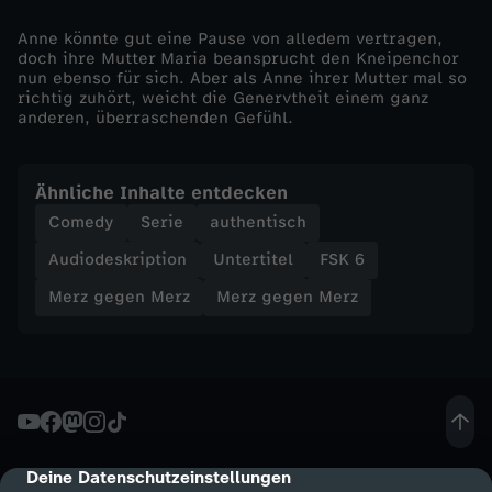
t
Anne könnte gut eine Pause von alledem vertragen,
doch ihre Mutter Maria beansprucht den Kneipenchor
nun ebenso für sich. Aber als Anne ihrer Mutter mal so
i
richtig zuhört, weicht die Genervtheit einem ganz
anderen, überraschenden Gefühl.
s
Ähnliche Inhalte entdecken
t
Comedy
Serie
authentisch
a
Audiodeskription
Untertitel
FSK 6
Merz gegen Merz
Merz gegen Merz
u
c
h
k
Deine Datenschutzeinstellungen
cmp-dialog-description