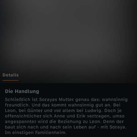
e
n
M
e
r
z
Details
-
Die Handlung
Schließlich ist Sorayas Mutter genau das: wahnsinnig
N
freundlich. Und das kommt wahnsinnig gut an. Bei
Leon, bei Günter und vor allem bei Ludwig. Doch je
offensichtlicher sich Anne und Erik vertragen, umso
e
angespannter wird die Beziehung zu Leon. Denn der
baut sich nach und nach sein Leben auf - mit Soraya.
Im einstigen Familienheim.
t