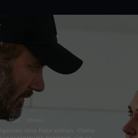
.
2023
ZDFneo
genten eine Falle stellen. Claire