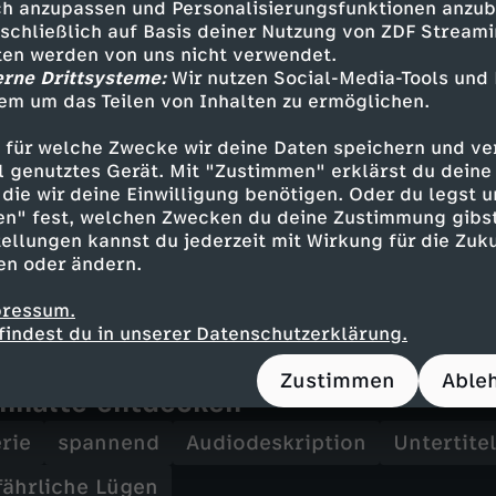
axim Roy
h anzupassen und Personalisierungsfunktionen anzub
sschließlich auf Basis deiner Nutzung von ZDF Stream
égory Fitoussi
tten werden von uns nicht verwendet.
erne Drittsysteme:
Wir nutzen Social-Media-Tools und
em um das Teilen von Inhalten zu ermöglichen.
 für welche Zwecke wir deine Daten speichern und ver
ell genutztes Gerät. Mit "Zustimmen" erklärst du dein
s Choquette
die wir deine Einwilligung benötigen. Oder du legst u
ck Philippon, Benedicte Charles, Olivier Poupo
en" fest, welchen Zwecken du deine Zustimmung gibst
ald Plante
ellungen kannst du jederzeit mit Wirkung für die Zuku
an-François Bergeron
en oder ändern.
stian Clermont
pressum.
findest du in unserer Datenschutzerklärung.
Zustimmen
Able
Inhalte entdecken
rie
spannend
Audiodeskription
Untertitel
fährliche Lügen