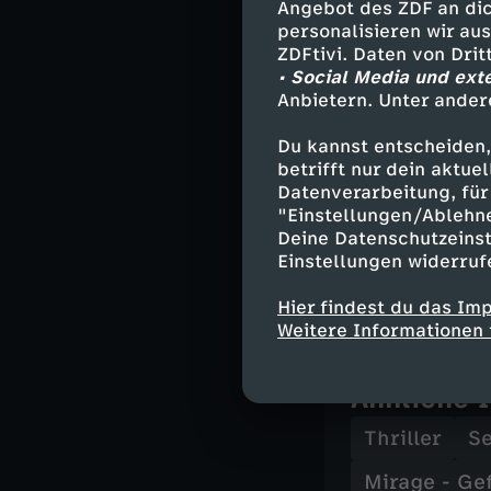
Jennifer - M
Angebot des ZDF an dic
personalisieren wir au
Grasset - Gr
ZDFtivi. Daten von Dri
• Social Media und ext
Anbietern. Unter ander
Stab
Du kannst entscheiden,
betrifft nur dein aktu
Regie - Loui
Datenverarbeitung, für 
Autor - Fran
"Einstellungen/Ablehn
Kamera - Ron
Deine Datenschutzeinst
Schnitt - Je
Einstellungen widerruf
Musik - Chri
Hier findest du das Im
Weitere Informationen 
Ähnliche 
Thriller
Se
Mirage - Ge