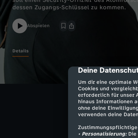
soll einen Security-Offizier des Atomfor
dessen Zugangs-Schlüssel zu kommen.
Abspielen
Details
Deine Datenschut
cmp-dialog-des
Darsteller
Um dir eine optimale W
Claire - Mar
Cookies und vergleichb
erforderlich für unser
Gabriel - Cl
hinaus Informationen a
Lukas - Hann
ohne deine Einwilligung
Zack - Thom
verwenden deine Daten
Birgit - Jean
Bassem - Cha
Zustimmungspflichtige
Doug - Shaw
• Personalisierung:
Die 