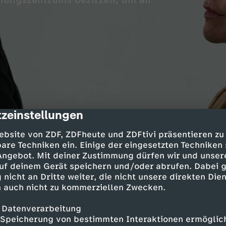
schungszentrums bezirzen, um an
zeinstellungen
cription
ebsite von ZDF, ZDFheute und ZDFtivi präsentieren zu
ie-Josée Croze
are Techniken ein. Einige der eingesetzten Techniken
 Angebot. Mit deiner Zustimmung dürfen wir und unser
ive Standen
uf deinem Gerät speichern und/oder abrufen. Dabei 
es Jaenicke
 nicht an Dritte weiter, die nicht unsere direkten Dien
as Chomel
 auch nicht zu kommerziellen Zwecken.
ette Hain
di Alhelou
 Datenverarbeitung
n Doyle
Speicherung von bestimmten Interaktionen ermöglicht