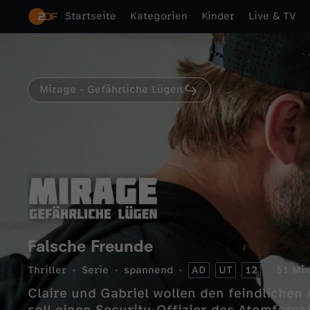
Startseite
Kategorien
Kinder
Live & TV
Mirage - Gefährliche Lügen
Falsche Freunde
Thriller
Serie
spannend
AD
UT
12
51 Min
Claire und Gabriel wollen den feindlichen A