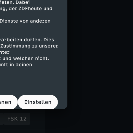
ieten. Dabei
ing, der ZDFheute und
 Dienste von anderen
arbeiten dürfen. Dies
e Zustimmung zu unserer
nter
nneau
 und welchen nicht.
nft in deinen
hnen
Einstellen
FSK 12