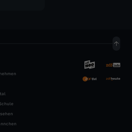
rnehmen
tal
Schule
nsehen
ännchen