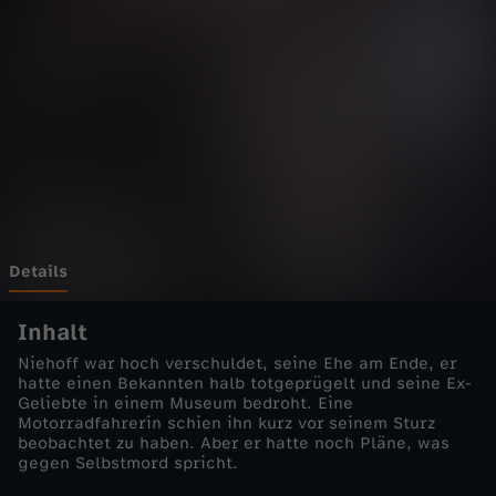
M
o
r
d
-
A
Details
s
Inhalt
Niehoff war hoch verschuldet, seine Ehe am Ende, er
a
hatte einen Bekannten halb totgeprügelt und seine Ex-
Geliebte in einem Museum bedroht. Eine
Motorradfahrerin schien ihn kurz vor seinem Sturz
i
beobachtet zu haben. Aber er hatte noch Pläne, was
gegen Selbstmord spricht.
s