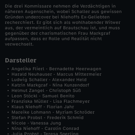
Die drei Kommissare nehmen die Verdächtigen in
o
näheren Augenschein, wobei Schaller aus gewissen
Gründen undercover bei Niehoffs Ex-Geliebten
recherchiert. Er gibt sich als wohlhabender Witwer
n
aus, der vermeintlich auf Brautschau ist, und muss
gegenüber der charismatischen Frau Markgraf
aufpassen, dass er Rolle und Realität nicht
a
verwechselt.
l
Darsteller
e
Angelika Flierl - Bernadette Heerwagen
Harald Neuhauser - Marcus Mittermeier
Ludwig Schaller - Alexander Held
G
Katrin Markgraf - Nina Kunzendorf
Helmut Zangel - Christoph Süß
Leon Stöckl - Samuel Benito
'
Franziska Müller - Lisa Flachmeyer
Klaus Niehoff - Florian Jahr
s
Mareike Lohmann - Myriam Schröder
Stefan Probst - Frederik Schmid
Nicole - Vanessa Jung
c
Nina Niehoff - Carolin Conrad
Julia Probst - Teresa Sperling