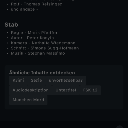
Rolf - Thomas Reisinger
h
und andere -
i
Stab
c
Regie - Maris Pfeiffer
Autor - Peter Kocyla
Kamera - Nathalie Wiedemann
h
Schnitt - Simone Sugg-Hofmann
Musik - Stephan Massimo
t
Ähnliche Inhalte entdecken
Krimi
Serie
unvorhersehbar
Audiodeskription
Untertitel
FSK 12
München Mord