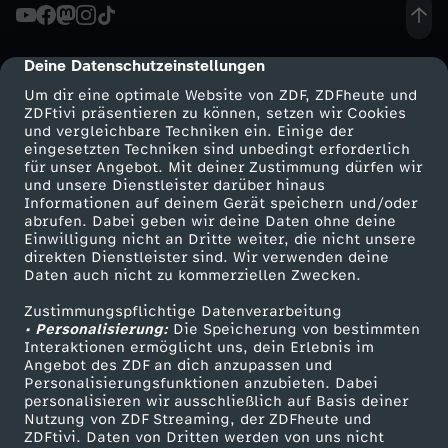
Deine Datenschutzeinstellungen
cmp-dialog-description
Um dir eine optimale Website von ZDF, ZDFheute und
ZDFtivi präsentieren zu können, setzen wir Cookies
und vergleichbare Techniken ein. Einige der
eingesetzten Techniken sind unbedingt erforderlich
für unser Angebot. Mit deiner Zustimmung dürfen wir
Mehr ZDF
Service
und unsere Dienstleister darüber hinaus
Informationen auf deinem Gerät speichern und/oder
ZDF-Apps
ZDFmitreden
abrufen. Dabei geben wir deine Daten ohne deine
Einwilligung nicht an Dritte weiter, die nicht unsere
Smart TV
Kontakt zum ZDF
direkten Dienstleister sind. Wir verwenden deine
Daten auch nicht zu kommerziellen Zwecken.
ZDFtext
Tickets
Zustimmungspflichtige Datenverarbeitung
Livestreams
Zuschauerservice
• Personalisierung:
Die Speicherung von bestimmten
Sendungen A-Z
Hilfe
Interaktionen ermöglicht uns, dein Erlebnis im
Angebot des ZDF an dich anzupassen und
TV-Programm
Personalisierungsfunktionen anzubieten. Dabei
personalisieren wir ausschließlich auf Basis deiner
Nutzung von ZDF Streaming, der ZDFheute und
ZDFtivi. Daten von Dritten werden von uns nicht
Das ZDF