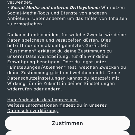
verwendet.
• Social Media und externe Drittsysteme:
Wir nutzen
ZDF Unternehmen
Social-Media-Tools und Dienste von anderen
Anbietern. Unter anderem um das Teilen von Inhalten
Karriere
zu ermöglichen.
Presseportal
Du kannst entscheiden, für welche Zwecke wir deine
ZDF goes Schule
Daten speichern und verarbeiten dürfen. Dies
betrifft nur dein aktuell genutztes Gerät. Mit
Werbefernsehen
"Zustimmen" erklärst du deine Zustimmung zu
unserer Datenverarbeitung, für die wir deine
Mainzelmännchen
Einwilligung benötigen. Oder du legst unter
"Einstellungen/Ablehnen" fest, welchen Zwecken du
deine Zustimmung gibst und welchen nicht. Deine
Datenschutzeinstellungen kannst du jederzeit mit
Wirkung für die Zukunft in deinen Einstellungen
widerrufen oder ändern.
Hier findest du das Impressum.
Partner
Weitere Informationen findest du in unserer
Datenschutzerklärung.
Zustimmen