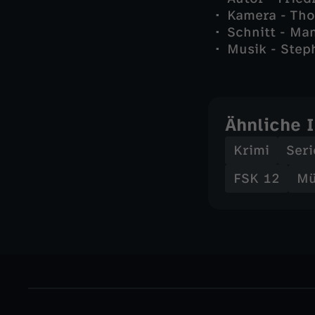
Kamera - Tho
Schnitt - Ma
Musik - Ste
Ähnliche 
Krimi
Seri
FSK 12
Mü