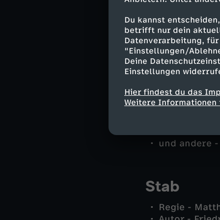
Harald Neuha
Ludwig Schal
Du kannst entscheiden,
Helmut Zange
betrifft nur dein aktu
Celine Papst
Datenverarbeitung, für 
Patrick Schub
"Einstellungen/Ablehn
Karim Baschi
Deine Datenschutzeinst
Einstellungen widerruf
Woita - Helm
Oliver Papst
Hier findest du das Im
Roland Belli
Weitere Informationen 
Jennifer San
Stephan Paul
Dr. Heise - E
und andere -
Stab
Regie - Matt
Autor - Fried