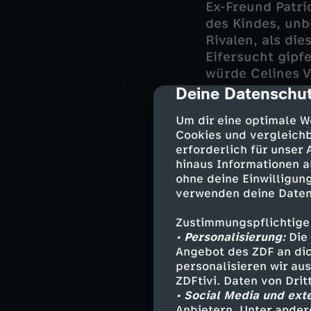
Ex-Freund Patri
des Kindes, unb
Rivalen, als die
Eifersucht gipfe
würde Celines V
einnehmen. Das
Deine Datenschut
cmp-dialog-des
Gasexplosion im
Um dir eine optimale W
Cookies und vergleichb
Derweil schlägt 
erforderlich für unser
Internetplattfor
hinaus Informationen a
und bemerkt, da
ohne deine Einwilligung
aufgesessen ist
verwenden deine Daten
Doch Harald und
Zustimmungspflichtige
• Personalisierung:
Die 
Angebot des ZDF an dic
Darsteller
personalisieren wir au
ZDFtivi. Daten von Dri
• Social Media und ext
Angelika Fli
Anbietern. Unter ander