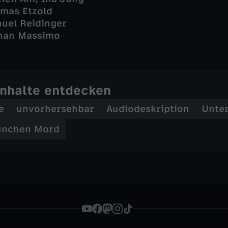
mas Etzold
nuel Reidinger
phan Massimo
Inhalte entdecken
e
unvorhersehbar
Audiodeskription
Unter
nchen Mord