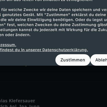
user - Marcus Mittermeier
ler - Alexander Held
 für welche Zwecke wir deine Daten speichern und ver
l - Christoph Süß
ell genutztes Gerät. Mit "Zustimmen" erklärst du dein
 - Lena Meckel
die wir deine Einwilligung benötigen. Oder du legst u
ert - Timur Bartels
en" fest, welchen Zwecken du deine Zustimmung gibst
r - Hassan Akkouch
ellungen kannst du jederzeit mit Wirkung für die Zuku
en oder ändern.
fried von Lüttichau
 - Rufus Beck
pressum.
ng - Thomas Wenke
findest du in unserer Datenschutzerklärung.
dt - Melanie Mira
ig - Thomas Lettow
Zustimmen
Able
rcan Karacayli
hias Kiefersauer
rich Ani, Ina Jung