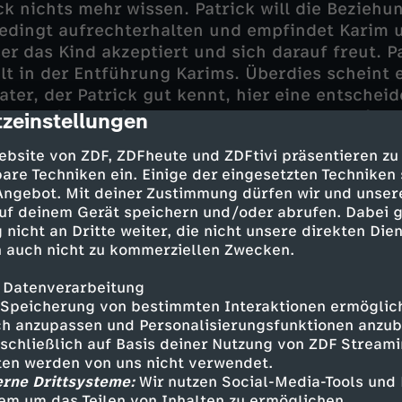
ck nichts mehr wissen. Patrick will die Bezieh
edingt aufrechterhalten und empfindet Karim 
ser das Kind akzeptiert und sich darauf freut. P
lt in der Entführung Karims. Überdies scheint e
ater, der Patrick gut kennt, hier eine entschei
 Kommissar-Trio entdeckt nach und nach hinte
zeinstellungen
cription
 Schrebergarten ein handfestes Liebes- und F
ebsite von ZDF, ZDFheute und ZDFtivi präsentieren zu
are Techniken ein. Einige der eingesetzten Techniken
sich auch Angelika Flierl in Liebesdingen. Sie d
 Angebot. Mit deiner Zustimmung dürfen wir und unser
m, und erst als sie einen der Kandidaten trifft,
uf deinem Gerät speichern und/oder abrufen. Dabei 
ss sie einer polizeibekannten rechtsgesinnten
 nicht an Dritte weiter, die nicht unsere direkten Dien
. Flierl bekommt heftigen Ärger mit Kriminalobe
 auch nicht zu kommerziellen Zwecken.
 Schaller stehen fest zu ihrer Kollegin.
 Datenverarbeitung
Speicherung von bestimmten Interaktionen ermöglicht
h anzupassen und Personalisierungsfunktionen anzub
sschließlich auf Basis deiner Nutzung von ZDF Stream
tten werden von uns nicht verwendet.
erne Drittsysteme:
Wir nutzen Social-Media-Tools und
erl - Bernadette Heerwagen
em um das Teilen von Inhalten zu ermöglichen.