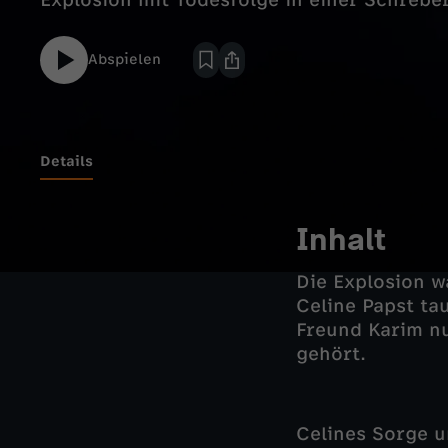
Explosion mit Todesfolge in einer Schrebe
Abspielen
Details
Inhalt
Die Explosion w
Celine Papst ta
Freund Karim nu
gehört.
Celines Sorge u