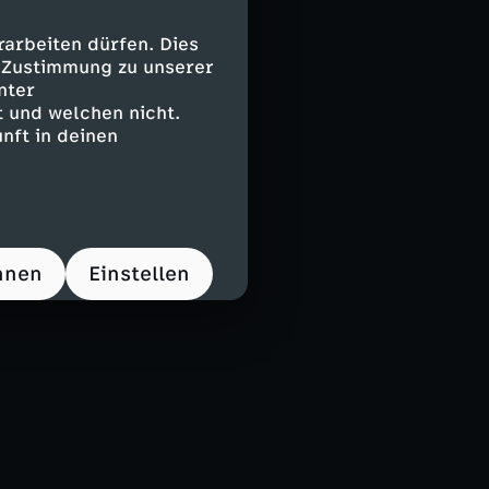
arbeiten dürfen. Dies
e Zustimmung zu unserer
nter
 und welchen nicht.
nft in deinen
hnen
Einstellen