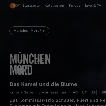
Startseite
Kategorien
Kinder
Live & TV
München Mord
Das Kamel und die Blume
Krimi
Serie
unvorhersehbar
AD
UT
12
89
Das Kommissar-Trio Schaller, Flierl und N