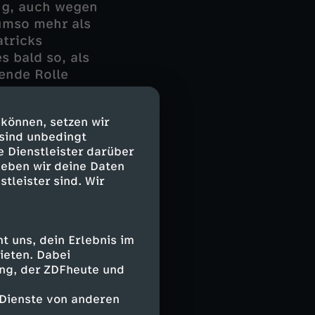
ung, auch wegen
umso mehr als
atricks
s bald so, als
dende Rolle
r der
amiliendrama.
 können, setzen wir
 sind unbedingt
atet auf einer
e Dienstleister darüber
 wird sie stutzig
geben wir deine Daten
 Agentur
stleister sind. Wir
rrat Zangel.
 uns, dein Erlebnis im
ieten. Dabei
ing, der ZDFheute und
 Dienste von anderen