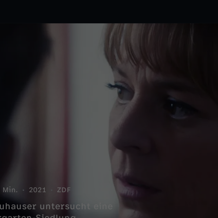
 Min.
2021
ZDF
euhauser untersucht eine