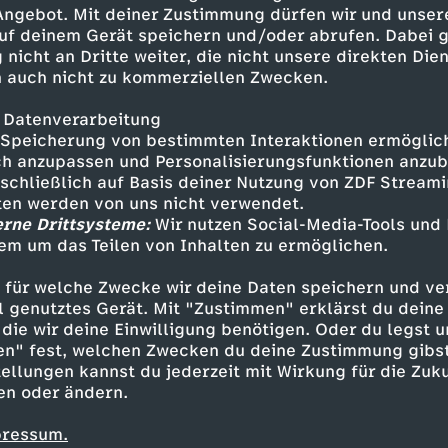
 Schleppnetz-Schiff, dem
 Angebot. Mit deiner Zustimmung dürfen wir und unser
uf deinem Gerät speichern und/oder abrufen. Dabei 
 nicht an Dritte weiter, die nicht unsere direkten Dien
 auch nicht zu kommerziellen Zwecken.
 Datenverarbeitung
Speicherung von bestimmten Interaktionen ermöglicht
h anzupassen und Personalisierungsfunktionen anzub
sschließlich auf Basis deiner Nutzung von ZDF Stream
tten werden von uns nicht verwendet.
erne Drittsysteme:
Wir nutzen Social-Media-Tools und
em um das Teilen von Inhalten zu ermöglichen.
Inhalte entdecken
 für welche Zwecke wir deine Daten speichern und ver
erie
rätselhaft
Mystic - Das Geheimnis von 
ell genutztes Gerät. Mit "Zustimmen" erklärst du dein
die wir deine Einwilligung benötigen. Oder du legst u
en" fest, welchen Zwecken du deine Zustimmung gibst
ellungen kannst du jederzeit mit Wirkung für die Zuku
en oder ändern.
pressum.