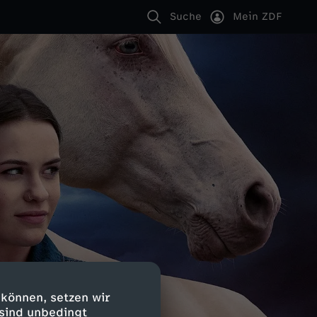
Suche
Mein ZDF
 können, setzen wir
 sind unbedingt