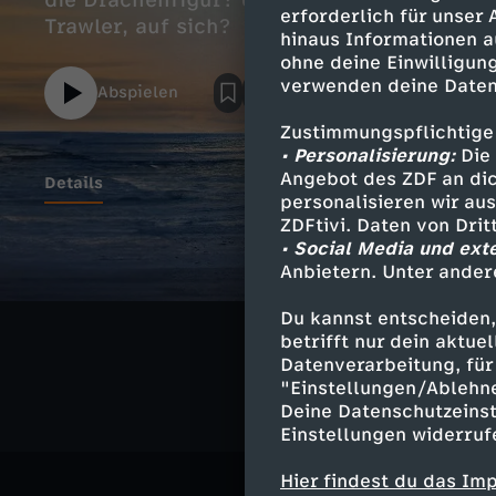
die Drachenfigur? Und was hat es mit dem
erforderlich für unser
Trawler, auf sich?
hinaus Informationen a
ohne deine Einwilligung
verwenden deine Daten
Abspielen
Zustimmungspflichtige
• Personalisierung:
Die 
Angebot des ZDF an dic
Details
personalisieren wir au
ZDFtivi. Daten von Dri
• Social Media und ext
Anbietern. Unter ander
Ähnliche 
Du kannst entscheiden,
Mystery
S
betrifft nur dein aktu
Datenverarbeitung, für 
"Einstellungen/Ablehn
Deine Datenschutzeinst
Einstellungen widerruf
Hier findest du das Im