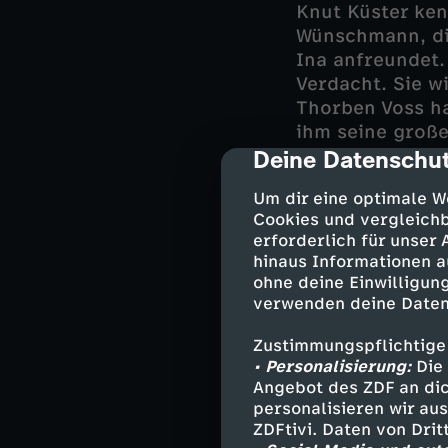
Knut Küster ken
Wünschmann, di
Ina anfreundet.
Verdacht. Sie 
Thorben Voss ha
ihm seine große
Deine Datenschut
auswandern. Di
cmp-dialog-des
Dann finden Sie
Um dir eine optimale W
bekannt vorkomm
Cookies und vergleichb
Fall?
erforderlich für unser
hinaus Informationen a
ohne deine Einwilligung
verwenden deine Daten
Darsteller
Zustimmungspflichtige
Carl Sievers 
• Personalisierung:
Die 
Ina Behrends
Angebot des ZDF an dic
Hinnerk Feld
personalisieren wir au
Tabea Krawin
ZDFtivi. Daten von Dri