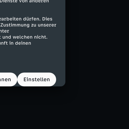
 Dienste von anderen
arbeiten dürfen. Dies
e Zustimmung zu unserer
nter
 und welchen nicht.
nft in deinen
hnen
Einstellen