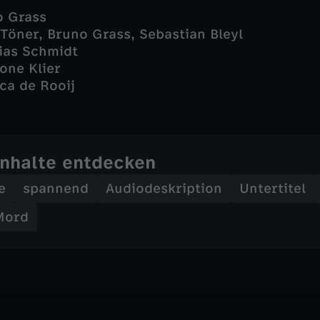
o Grass
 Töner, Bruno Grass, Sebastian Bleyl
ias Schmidt
one Klier
ca de Rooij
Inhalte entdecken
e
spannend
Audiodeskription
Untertitel
Mord