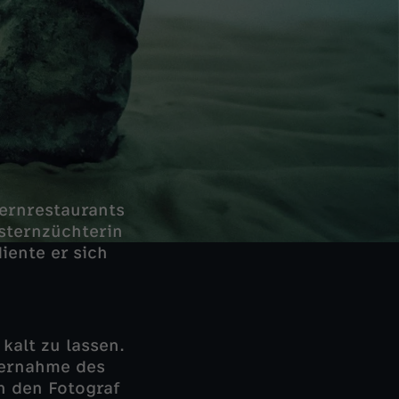
ternrestaurants
usternzüchterin
iente er sich
kalt zu lassen.
bernahme des
h den Fotograf