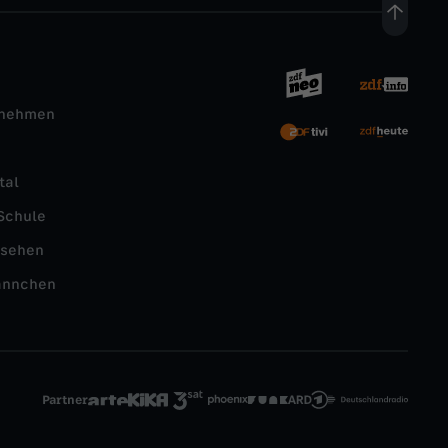
rnehmen
tal
Schule
nsehen
ännchen
Partner