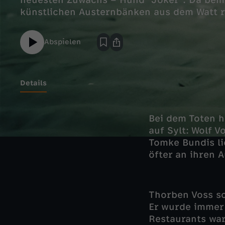
neuesten Zuwachs – Hund "Joker". Da beme
künstlichen Austernbänken aus dem Watt r
Abspielen
Details
Bei dem Toten h
auf Sylt: Wolf 
Tomke Bundis li
öfter an ihren A
Thorben Voss sc
Er wurde immer 
Restaurants war