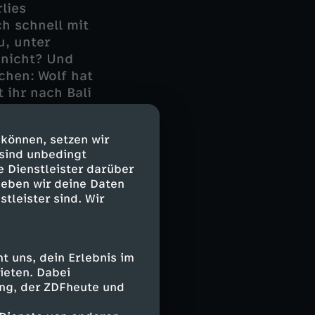
lies
h schnell mit
u, unter
 nicht? Und
chen: Wolf hat
 ihr nach Bali
 durchmischt.
hänger, der Ina
 können, setzen wir
n ungelösten
 sind unbedingt
e Dienstleister darüber
geben wir deine Daten
stleister sind. Wir
 uns, dein Erlebnis im
ieten. Dabei
ing, der ZDFheute und