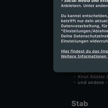
• Social Media und ext
Polizist Schn
Anbietern. Unter ander
Dr. Karp - A
Knut Küster 
Du kannst entscheiden,
Thorben Voss
betrifft nur dein aktu
Marlies Wüns
Datenverarbeitung, für 
Levke Küster
"Einstellungen/Ablehn
Reinhard Sch
Deine Datenschutzeinst
Einstellungen widerruf
Dörte Voss - 
Tomke Bundis
Hier findest du das Im
Rene Färber
Weitere Informationen 
Wolf Voss - C
Kraulich - Ti
Sophie Wüns
Knut Küster 
und andere -
Stab