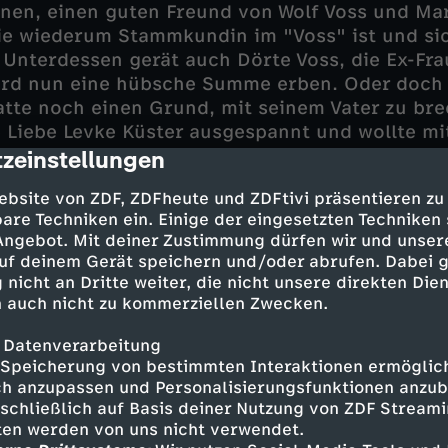
nen, einen guten Freund von Wolf Voss und Mar
e wiederum Stammkundin im "Voss" ist und sic
 Unterdessen gerät auch Dörte Voss, die Ex-Fra
wird nun eine hübsche Summe erben. Oder doch
tte noch einen Grund, mit seinem Vater zu bre
 Liebe Levke Küster ausgespannt und wollte mit
zeinstellungen
eser Umstand hätte auch das Erbe noch einmal
cription
vers und Ina einen mysteriösen Kreuzkettenan
ebsite von ZDF, ZDFheute und ZDFtivi präsentieren zu
t. Ist er das Verbindungsstück zu einem alte
are Techniken ein. Einige der eingesetzten Techniken
 Angebot. Mit deiner Zustimmung dürfen wir und unser
uf deinem Gerät speichern und/oder abrufen. Dabei 
 nicht an Dritte weiter, die nicht unsere direkten Dien
 auch nicht zu kommerziellen Zwecken.
 Datenverarbeitung
- Peter Heinrich Brix
Speicherung von bestimmten Interaktionen ermöglicht
en - Julia Brendler
h anzupassen und Personalisierungsfunktionen anzub
mann - Oliver Wnuk
sschließlich auf Basis deiner Nutzung von ZDF Stream
kel - Victoria Trauttmansdorff
tten werden von uns nicht verwendet.