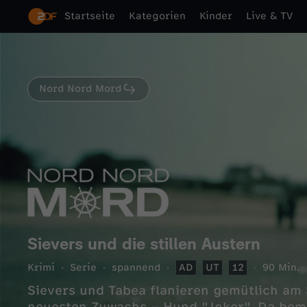
Startseite
Kategorien
Kinder
Live & TV
Nord Nord Mord
Sievers und die stillen Austern
Krimi
Serie
spannend
AD
UT
12
90 Min.
Sievers und Tabea flanieren gemütlich am 