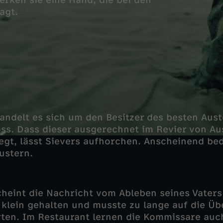
rken sie eine Hand, die bei den
agt.
andelt es sich um den Besitzer des besten Aus
Voss. Dass dieser ausgerechnet im Revier von A
egt, lässt Sievers aufhorchen. Anscheinend bed
ustern.
heint die Nachricht vom Ableben seines Vaters 
klein gehalten und musste zu lange auf die Ü
ten. Im Restaurant lernen die Kommissare auc