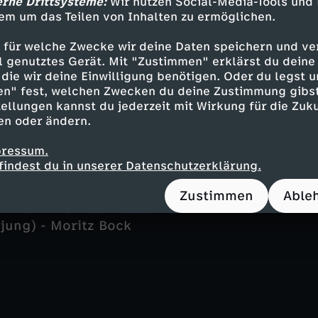
erne Drittsysteme:
Wir nutzen Social-Media-Tools und
eider - Stephan A. Tölle
em um das Teilen von Inhalten zu ermöglichen.
nne Weber
- Steven Scharf
 für welche Zwecke wir deine Daten speichern und ver
 - Tim Kalkhof
ell genutztes Gerät. Mit "Zustimmen" erklärst du dein
chmann - Lisa Kreuzer
die wir deine Einwilligung benötigen. Oder du legst u
 - Annika Schrumpf
en" fest, welchen Zwecken du deine Zustimmung gibst
neider - Reiner Schöne
ellungen kannst du jederzeit mit Wirkung für die Zuku
en oder ändern.
Brigitte Zeh
 - Josefine Israel
pressum.
kamm - Fridolin Sandmeyer
findest du in unserer Datenschutzerklärung.
hristian Nickel
ll Wonka
Zustimmen
Able
chmann - Chiara Lüssow
(jung) - Moritz Bock