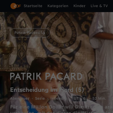
Startseite
Kategorien
Kinder
Live & TV
Patrik Pacard
Entscheidung im Fjord (5)
Abenteuer
Serie
lebendig
UT
6
52 Min.
Für eine Million Dollar will Dimitri dem ar