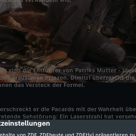
Paradies verwandeln will.
er sind die Entführer von Patriks Mutter - ideal
en grausamen Prinzen. Dimitri überrascht die 
hnen das Versteck der Formel.
erschreckt er die Pacards mit der Wahrheit übe
retende Sehstörung: Ein Laserstrahl hat verseh
zeinstellungen
cription
. Patrik droht eine durch Hornhautablösung v
 Eltern willigen in ein makabres Geschäft ein: 
ebsite von ZDF, ZDFheute und ZDFtivi präsentieren zu