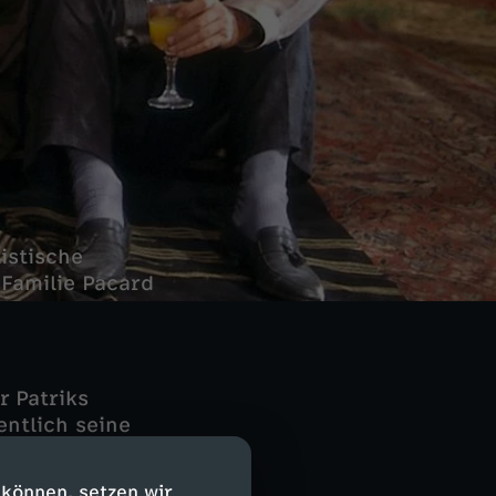
istische
Familie Pacard
r Patriks
entlich seine
erursachte
das Augenlicht
 können, setzen wir