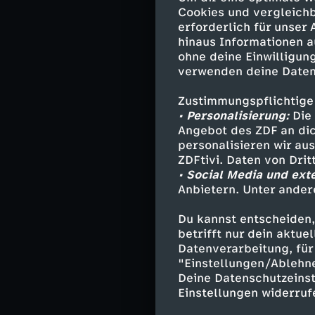
ihres Sohnes ge
Cookies und vergleichb
erforderlich für unser
Als Patrik und 
hinaus Informationen a
den Wüstenstaat
ohne deine Einwilligung
verwenden deine Daten
die Formel der 
fliehen und ver
Zustimmungspflichtige
• Personalisierung:
Die 
Angebot des ZDF an dic
Darsteller
personalisieren wir au
ZDFtivi. Daten von Dri
• Social Media und ext
Patrik Pacar
Anbietern. Unter ander
Professor Gu
Peter Pacard
Du kannst entscheiden,
Katrin Pacar
betrifft nur dein aktu
Dimitri - Je
Datenverarbeitung, für 
"Einstellungen/Ablehn
Dr. Giovanna
Deine Datenschutzeinst
Prinz Ali - P
Einstellungen widerruf
Harvey - Kar