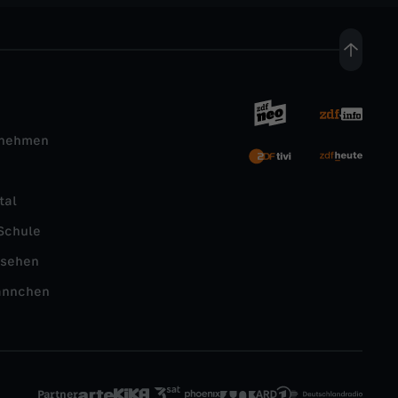
rnehmen
tal
Schule
nsehen
ännchen
Partner