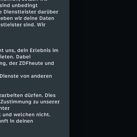
 sind unbedingt
e Dienstleister darüber
 werden sie in
geben wir deine Daten
nnützig will Ali
stleister sind. Wir
sen Gefängnis
ters.
 uns, dein Erlebnis im
ieten. Dabei
ing, der ZDFheute und
 Dienste von anderen
arbeiten dürfen. Dies
e Zustimmung zu unserer
nter
 und welchen nicht.
nft in deinen