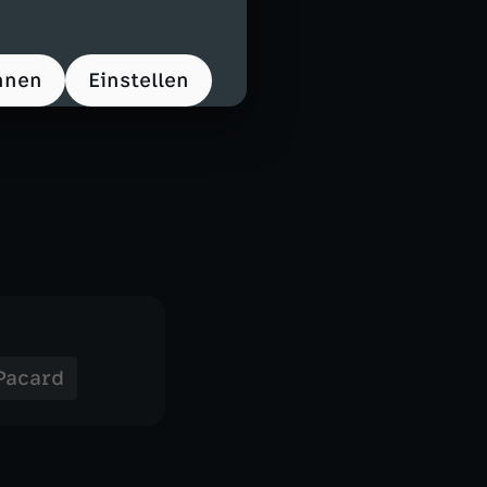
hnen
Einstellen
 Pacard