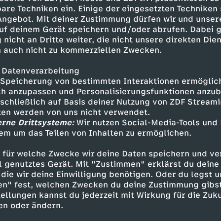
gen die Formel.
are Techniken ein. Einige der eingesetzten Techniken
 Angebot. Mit deiner Zustimmung dürfen wir und unser
Dimitri einen eingeweihten Augenarzt besuchen,
uf deinem Gerät speichern und/oder abrufen. Dabei 
 entführt. Auch Giovanna wird gekidnappt. Eige
 nicht an Dritte weiter, die nicht unsere direkten Dien
 auch nicht zu kommerziellen Zwecken.
Welt vorenthalten. Patrik kann aus dem luxuriö
steckt sich in einem Ölcamp der Firma seines Va
 Datenverarbeitung
Speicherung von bestimmten Interaktionen ermöglicht
h anzupassen und Personalisierungsfunktionen anzub
sschließlich auf Basis deiner Nutzung von ZDF Stream
tten werden von uns nicht verwendet.
erne Drittsysteme:
Wir nutzen Social-Media-Tools und
d - Hendrik Martz
em um das Teilen von Inhalten zu ermöglichen.
nström - Wolfgang Kieling
 - Peter Bongartz
 für welche Zwecke wir deine Daten speichern und ver
d - Gila von Weitershausen
ell genutztes Gerät. Mit "Zustimmen" erklärst du dein
an-Claude Bouillon
die wir deine Einwilligung benötigen. Oder du legst u
en" fest, welchen Zwecken du deine Zustimmung gibst
 Castelli - Agnes Dünneisen
ellungen kannst du jederzeit mit Wirkung für die Zuku
ierre Clementi
en oder ändern.
l Heinz Vosgerau