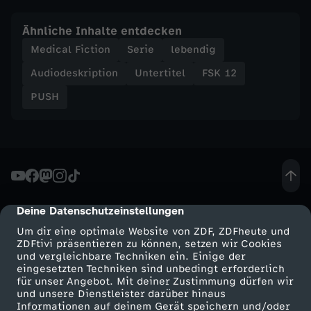
Ähnliche Inhalte entdecken
Medical Fiction
Serie
lebendig
Audiodeskription
Untertitel
FSK 12
PUSH
Deine Datenschutzeinstellungen
cmp-dialog-description
Um dir eine optimale Website von ZDF, ZDFheute und
ZDFtivi präsentieren zu können, setzen wir Cookies
und vergleichbare Techniken ein. Einige der
eingesetzten Techniken sind unbedingt erforderlich
für unser Angebot. Mit deiner Zustimmung dürfen wir
Mehr ZDF
Service
und unsere Dienstleister darüber hinaus
Informationen auf deinem Gerät speichern und/oder