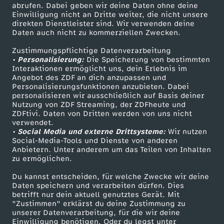
ZDF-Apps
ZDFmitreden
abrufen. Dabei geben wir deine Daten ohne deine
Einwilligung nicht an Dritte weiter, die nicht unsere
Smart TV
Kontakt zum ZDF
direkten Dienstleister sind. Wir verwenden deine
Daten auch nicht zu kommerziellen Zwecken.
ZDFtext
Tickets
Zustimmungspflichtige Datenverarbeitung
Livestreams
Zuschauerservice
• Personalisierung:
Die Speicherung von bestimmten
Sendungen A-Z
Hilfe
Interaktionen ermöglicht uns, dein Erlebnis im
Angebot des ZDF an dich anzupassen und
TV-Programm
Personalisierungsfunktionen anzubieten. Dabei
personalisieren wir ausschließlich auf Basis deiner
Nutzung von ZDF Streaming, der ZDFheute und
ZDFtivi. Daten von Dritten werden von uns nicht
Das ZDF
verwendet.
• Social Media und externe Drittsysteme:
Wir nutzen
ZDF Unternehmen
Social-Media-Tools und Dienste von anderen
Anbietern. Unter anderem um das Teilen von Inhalten
Karriere
zu ermöglichen.
Presseportal
Du kannst entscheiden, für welche Zwecke wir deine
ZDF goes Schule
Daten speichern und verarbeiten dürfen. Dies
betrifft nur dein aktuell genutztes Gerät. Mit
Werbefernsehen
"Zustimmen" erklärst du deine Zustimmung zu
unserer Datenverarbeitung, für die wir deine
Mainzelmännchen
Einwilligung benötigen. Oder du legst unter