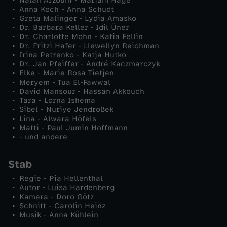
Nalan Arzouni - Mariam Hage
Anna Koch - Anna Schudt
Greta Malinger - Lydia Amasko
Dr. Barbara Keller - Idil Üner
Dr. Charlotte Mohn - Katia Fellin
Dr. Fritzi Hafer - Llewellyn Reichman
Irina Petrenko - Katja Hutko
Dr. Jan Pfeiffer - André Kaczmarczyk
Elke - Marie Rosa Tietjen
Meryem - Tua El-Fawwal
David Mansour - Hassan Akkouch
Tara - Lorna Ishema
Sibel - Nuriye Jendroßek
Lina - Alwara Höfels
Matti - Paul Jumin Hoffmann
- und andere
Stab
Regie - Pia Hellenthal
Autor - Luisa Hardenberg
Kamera - Doro Götz
Schnitt - Carolin Heinz
Musik - Anna Kühlein