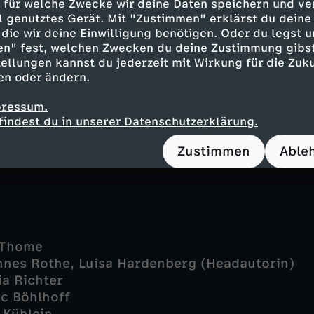
o - Katja Hutko
 für welche Zwecke wir deine Daten speichern und ver
ell genutztes Gerät. Mit "Zustimmen" erklärst du dein
Rosa Tietjen
die wir deine Einwilligung benötigen. Oder du legst u
 El-Fawwal
en" fest, welchen Zwecken du deine Zustimmung gibst
no Banarby
ellungen kannst du jederzeit mit Wirkung für die Zuku
ur - Hassan Akkouch
en oder ändern.
Matthes
ofa-Antwi
pressum.
 Blumenthal
findest du in unserer Datenschutzerklärung.
ndrea Brose
Zustimmen
Able
 Thome
nnes Rothe, Luisa Hardenberg (Headautorin)
ia Richter
rc Böhlhoff