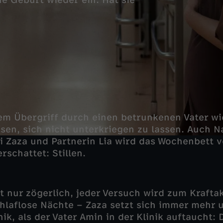
he Geburt wieder ein. Hat sie
dem Übergriff durch einen betrunkenen Vater wi
ssen, sich nicht unterkriegen zu lassen. Auch N
Bei Zaza und Partnerin Lia wird das Wochenbett 
schattet: Stillen.
 nur zögerlich, jeder Versuch wird zum Krafta
hlaflose Nächte – Zaza setzt sich immer mehr 
nik, als der Vater Amin in der Klinik auftaucht: 