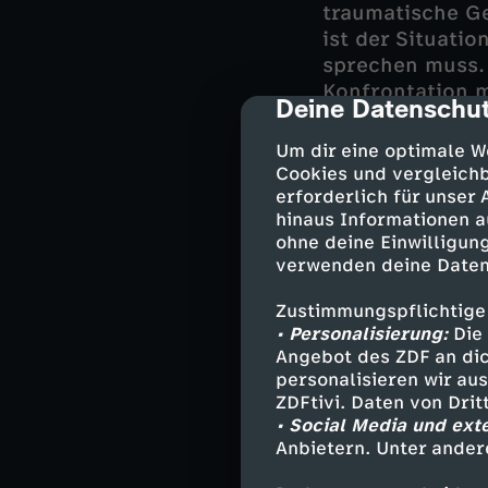
traumatische Geb
ist der Situati
sprechen muss. 
Konfrontation m
Deine Datenschut
cmp-dialog-des
gegangen ist – 
Kinderwunsch fi
Um dir eine optimale W
sprechen beide 
Cookies und vergleichb
David öffnet sic
erforderlich für unser
hinaus Informationen a
ohne deine Einwilligung
verwenden deine Daten
Darsteller
Zustimmungspflichtige
• Personalisierung:
Die 
Nalan Arzoun
Angebot des ZDF an dic
Anna Koch -
personalisieren wir au
Greta Maling
ZDFtivi. Daten von Dri
Dr. Barbara K
• Social Media und ext
Dr. Charlotte
Anbietern. Unter ander
Dr. Fritzi Ha