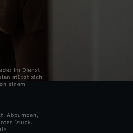
eder im Dienst
alan stürzt sich
von einem
kt. Abpumpen,
unter Druck.
Die