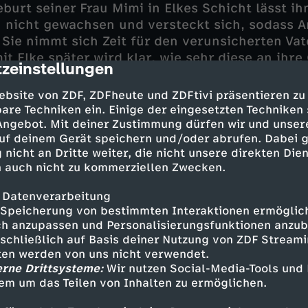
urt seiner Frau Mimi in Elkes Schicht lässt ihn
on nicht gewachsen und versteckt sich, sodass 
Sie nimmt sich Zeit für den verunsicherten Vate
it Elke später wird klar, wie sehr diese an ihr
zeinstellungen
cription
und darüber hinaus. Zwischen all dem Stillsta
ndet Nalan endlich wieder Zugang zu David. Z
ebsite von ZDF, ZDFheute und ZDFtivi präsentieren zu
offen über die Fehlgeburt und den verdrängte
are Techniken ein. Einige der eingesetzten Techniken
h. Nalan hört zu.
 Angebot. Mit deiner Zustimmung dürfen wir und unser
uf deinem Gerät speichern und/oder abrufen. Dabei 
 nicht an Dritte weiter, die nicht unsere direkten Dien
 auch nicht zu kommerziellen Zwecken.
 Datenverarbeitung
Speicherung von bestimmten Interaktionen ermöglicht
i - Mariam Hage
h anzupassen und Personalisierungsfunktionen anzub
 Anna Schudt
sschließlich auf Basis deiner Nutzung von ZDF Stream
er - Lydia Amasko
tten werden von uns nicht verwendet.
eller - Idil Üner
erne Drittsysteme:
Wir nutzen Social-Media-Tools und
 Mohn - Katia Fellin
em um das Teilen von Inhalten zu ermöglichen.
fer - Llewellyn Reichman