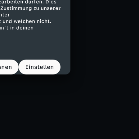
arbeiten dürfen. Dies
e Zustimmung zu unserer
nter
 und welchen nicht.
nft in deinen
hnen
Einstellen