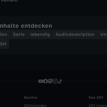
 Kühlein
Inhalte entdecken
tion
Serie
lebendig
Audiodeskription
Unt
SH
Service
Das ZDF
ZDFmitreden
ZDF Unte