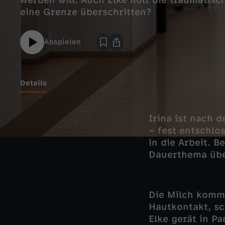
werden will. Auch Elke holt die traumatisc
eine Grenze überschritten?
Abspielen
Details
Irina ist nach 
– fest entschlo
in die Arbeit. 
Dauerthema über
Die Milch kommt
Hautkontakt, sc
Elke gerät in Pa