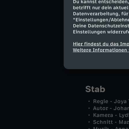
Irina Petrenk
Du kannst entscheiden,
betrifft nur dein aktu
Elke - Marie 
Datenverarbeitung, für 
Meryem - Tua
"Einstellungen/Ablehn
Younes - Bru
Deine Datenschutzeinst
David Manso
Einstellungen widerruf
Zaza - Livia 
Lia - Pia Am
Hier findest du das Im
Amin - Malik
Weitere Informationen 
Dr. Frey - A
- und andere
Stab
Regie - Joya
Autor - Joha
Kamera - Lyd
Schnitt - Ma