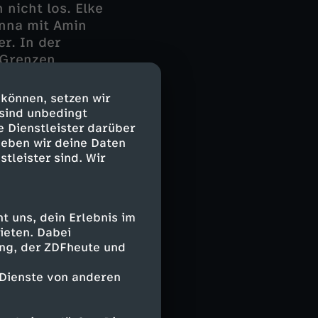
 nicht los. Elke
Anna mit Amin
r. In der
e Grenzen
nd beim Thema
um ersten Mal
 können, setzen wir
n Schmerz.
 sind unbedingt
e Dienstleister darüber
geben wir deine Daten
stleister sind. Wir
 uns, dein Erlebnis im
ieten. Dabei
ing, der ZDFheute und
 Dienste von anderen