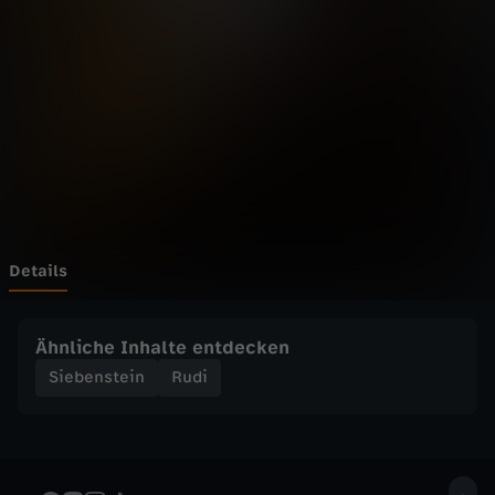
t
e
i
n
-
W
Details
o
Ähnliche Inhalte entdecken
m
Siebenstein
Rudi
b
o