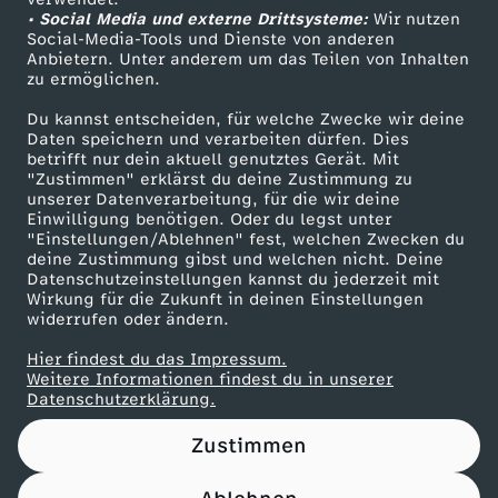
• Social Media und externe Drittsysteme:
Wir nutzen
ZDF Unternehmen
Social-Media-Tools und Dienste von anderen
Anbietern. Unter anderem um das Teilen von Inhalten
Karriere
zu ermöglichen.
Presseportal
Du kannst entscheiden, für welche Zwecke wir deine
ZDF goes Schule
Daten speichern und verarbeiten dürfen. Dies
betrifft nur dein aktuell genutztes Gerät. Mit
Werbefernsehen
"Zustimmen" erklärst du deine Zustimmung zu
unserer Datenverarbeitung, für die wir deine
Mainzelmännchen
Einwilligung benötigen. Oder du legst unter
"Einstellungen/Ablehnen" fest, welchen Zwecken du
deine Zustimmung gibst und welchen nicht. Deine
Datenschutzeinstellungen kannst du jederzeit mit
Wirkung für die Zukunft in deinen Einstellungen
widerrufen oder ändern.
Hier findest du das Impressum.
Partner
Weitere Informationen findest du in unserer
Datenschutzerklärung.
Zustimmen