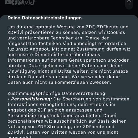
Deine Datenschutzeinstellungen
cmp-dialog-description
Um dir eine optimale Website von ZDF, ZDFheute und
ZDFtivi präsentieren zu können, setzen wir Cookies
und vergleichbare Techniken ein. Einige der
eingesetzten Techniken sind unbedingt erforderlich
für unser Angebot. Mit deiner Zustimmung dürfen wir
Mehr ZDF
Service
und unsere Dienstleister darüber hinaus
Informationen auf deinem Gerät speichern und/oder
ZDF-Apps
ZDFmitreden
abrufen. Dabei geben wir deine Daten ohne deine
Einwilligung nicht an Dritte weiter, die nicht unsere
Smart TV
Kontakt zum ZDF
direkten Dienstleister sind. Wir verwenden deine
Daten auch nicht zu kommerziellen Zwecken.
ZDFtext
Tickets
Zustimmungspflichtige Datenverarbeitung
Livestreams
Zuschauerservice
• Personalisierung:
Die Speicherung von bestimmten
Sendungen A-Z
Hilfe
Interaktionen ermöglicht uns, dein Erlebnis im
Angebot des ZDF an dich anzupassen und
TV-Programm
Personalisierungsfunktionen anzubieten. Dabei
personalisieren wir ausschließlich auf Basis deiner
Nutzung von ZDF Streaming, der ZDFheute und
ZDFtivi. Daten von Dritten werden von uns nicht
Das ZDF
verwendet.