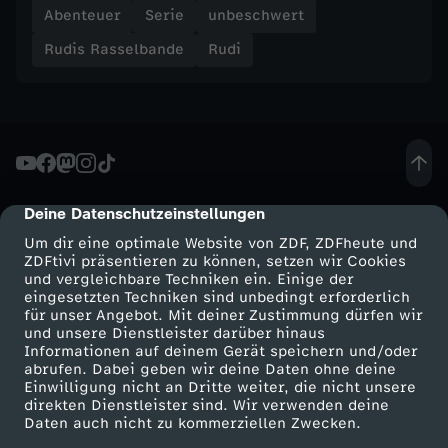
Abenteuer
Serie
unbeschwert
W
Rudis Rasselbande
Rudi
e
r
l
Deine Datenschutzeinstellungen
cmp-dialog-description
a
Um dir eine optimale Website von ZDF, ZDFheute und
ZDFtivi präsentieren zu können, setzen wir Cookies
c
und vergleichbare Techniken ein. Einige der
eingesetzten Techniken sind unbedingt erforderlich
für unser Angebot. Mit deiner Zustimmung dürfen wir
h
Mehr ZDF
Service
und unsere Dienstleister darüber hinaus
Informationen auf deinem Gerät speichern und/oder
ZDF-Apps
ZDFmitreden
abrufen. Dabei geben wir deine Daten ohne deine
t
Einwilligung nicht an Dritte weiter, die nicht unsere
Smart TV
Kontakt zum ZDF
direkten Dienstleister sind. Wir verwenden deine
,
Daten auch nicht zu kommerziellen Zwecken.
ZDFtext
Tickets