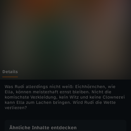
s
s
e
l
b
a
Details
n
Was Rudi allerdings nicht weiß: Eichhörnchen, wie
Ella, können meisterhaft ernst bleiben. Nicht die
komischste Verkleidung, kein Witz und keine Clownerei
d
kann Ella zum Lachen bringen. Wird Rudi die Wette
verlieren?
e
-
Ähnliche Inhalte entdecken