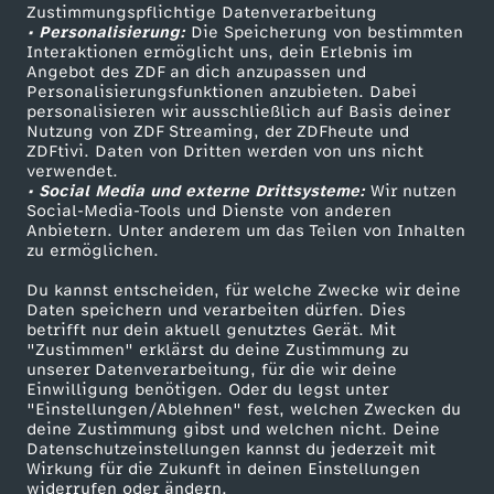
Zustimmungspflichtige Datenverarbeitung
Livestreams
Zuschauerservice
v
• Personalisierung:
Die Speicherung von bestimmten
Sendungen A-Z
Hilfe
Interaktionen ermöglicht uns, dein Erlebnis im
Angebot des ZDF an dich anzupassen und
e
TV-Programm
Personalisierungsfunktionen anzubieten. Dabei
personalisieren wir ausschließlich auf Basis deiner
r
Nutzung von ZDF Streaming, der ZDFheute und
ZDFtivi. Daten von Dritten werden von uns nicht
Das ZDF
verwendet.
l
• Social Media und externe Drittsysteme:
Wir nutzen
ZDF Unternehmen
Social-Media-Tools und Dienste von anderen
Anbietern. Unter anderem um das Teilen von Inhalten
i
Karriere
zu ermöglichen.
Presseportal
e
Du kannst entscheiden, für welche Zwecke wir deine
ZDF goes Schule
Daten speichern und verarbeiten dürfen. Dies
betrifft nur dein aktuell genutztes Gerät. Mit
r
Werbefernsehen
"Zustimmen" erklärst du deine Zustimmung zu
unserer Datenverarbeitung, für die wir deine
Mainzelmännchen
Einwilligung benötigen. Oder du legst unter
t
"Einstellungen/Ablehnen" fest, welchen Zwecken du
deine Zustimmung gibst und welchen nicht. Deine
Datenschutzeinstellungen kannst du jederzeit mit
Wirkung für die Zukunft in deinen Einstellungen
widerrufen oder ändern.